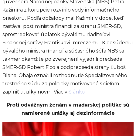
guvernéra Národnej banky Slovenska (NBS) Petra
Kažimíra z korupcie rozvírilo vody informačného
priestoru. Podľa obžaloby mal Kažimír v dobe, keď
zastával post ministra financií za stranu SMER-SD,
sprostredkovať úplatok bývalému riaditeľovi
Finančnej správy Františkovi Imreczemu. K odsúdeniu
bývalého ministra financií a súčasného šéfa NBS sa
takmer okamžite po zverejnení vyjadrili predseda
SMER-SD Robert Fico a podpredseda strany Ľuboš
Blaha. Obaja označili rozhodnutie Špecializovaného
trestného súdu za politicky motivované s cieľom
zaplniť titulky novín. Viac v
článku
.
Proti odvážnym ženám v maďarskej politike sú
namierené urážky aj dezinformácie