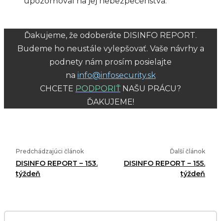
upozorňoval na jej nebezpečenstvá.
Ďakujeme, že odoberáte DISINFO REPORT.
Budeme ho neustále vylepšovať. Vaše návrhy a
podnety nám prosím posielajte
na
info@infosecurity.sk
CHCETE
PODPORIŤ
NAŠU PRÁCU?
ĎAKUJEME!
Predchádzajúci článok
Ďalší článok
DISINFO REPORT – 153.
DISINFO REPORT – 155.
týždeň
týždeň