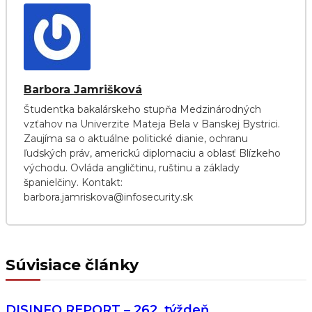
Barbora Jamrišková
Študentka bakalárskeho stupňa Medzinárodných
vzťahov na Univerzite Mateja Bela v Banskej Bystrici.
Zaujíma sa o aktuálne politické dianie, ochranu
ľudských práv, americkú diplomaciu a oblasť Blízkeho
východu. Ovláda angličtinu, ruštinu a základy
španielčiny. Kontakt:
barbora.jamriskova@infosecurity.sk
Súvisiace články
DISINFO REPORT – 262. týždeň