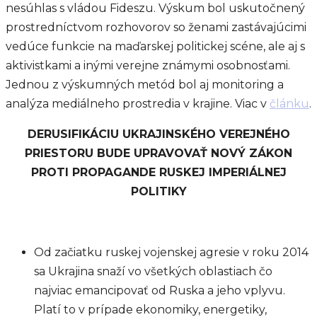
nesúhlas s vládou Fideszu. Výskum bol uskutočnený
prostredníctvom rozhovorov so ženami zastávajúcimi
vedúce funkcie na maďarskej politickej scéne, ale aj s
aktivistkami a inými verejne známymi osobnosťami.
Jednou z výskumných metód bol aj monitoring a
analýza mediálneho prostredia v krajine. Viac v
článku
.
DERUSIFIKÁCIU UKRAJINSKÉHO VEREJNÉHO
PRIESTORU BUDE UPRAVOVAŤ NOVÝ ZÁKON
PROTI PROPAGANDE RUSKEJ IMPERIÁLNEJ
POLITIKY
Od začiatku ruskej vojenskej agresie v roku 2014
sa Ukrajina snaží vo všetkých oblastiach čo
najviac emancipovať od Ruska a jeho vplyvu.
Platí to v prípade ekonomiky, energetiky,