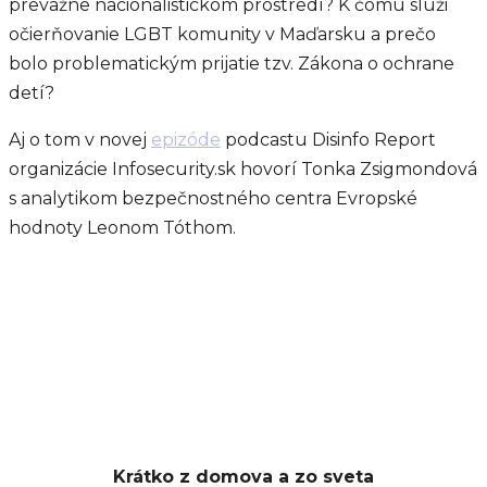
prevažne nacionalistickom prostredí? K čomu slúži
očierňovanie LGBT komunity v Maďarsku a prečo
bolo problematickým prijatie tzv. Zákona o ochrane
detí?
Aj o tom v novej
epizóde
podcastu Disinfo Report
organizácie Infosecurity.sk hovorí Tonka Zsigmondová
s analytikom bezpečnostného centra Evropské
hodnoty Leonom Tóthom.
Krátko z domova a zo sveta