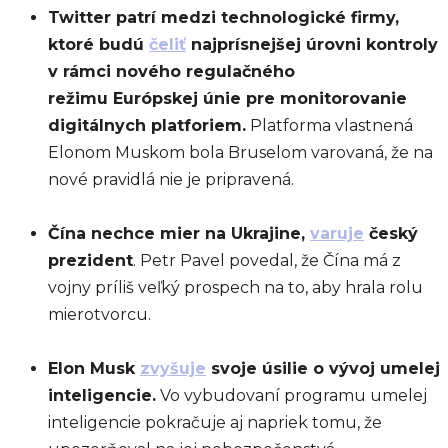
Twitter patrí medzi technologické firmy,
ktoré budú
čeliť
najprísnejšej úrovni kontroly
v rámci nového regulačného
režimu Európskej únie pre monitorovanie
digitálnych platforiem.
Platforma vlastnená
Elonom Muskom bola Bruselom varovaná, že na
nové pravidlá nie je pripravená.
Čína nechce mier na Ukrajine,
varuje
český
prezident
. Petr Pavel povedal, že Čína má z
vojny príliš veľký prospech na to, aby hrala rolu
mierotvorcu.
Elon Musk
zvyšuje
svoje úsilie o vývoj umelej
inteligencie.
Vo vybudovaní programu umelej
inteligencie pokračuje aj napriek tomu, že