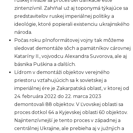
ruskej invázie sa proces derusifikácie ešte
zintenzívnil. Zahŕňal už aj toponymá týkajúce sa
predstaviteľov ruskej imperiálnej politiky a
ideológie, ktoré popierali existenciu ukrajinského
národa.
Počas roku plnoformátovej vojny tak môžeme
sledovať demontáže sôch a pamätníkov cárovnej
Kataríny II., vojvodcu Alexandra Suvorova, ale aj
básnika Puškina a ďalších.
Lídrom v demontáži objektov verejného
priestoru vzťahujúcich sa k sovietskej a
imperiálnej ére je Zakarpatská oblasť, v ktorej od
24. februára 2022 do 22. marca 2023
demontovali 88 objektov. V Ľvovskej oblasti sa
proces dotkol 64 a Kyjevskej oblasti 60 objektov.
Najintenzívnejší je tento proces v západnej a
centrálnej Ukrajine, ale prebieha aj v južných a