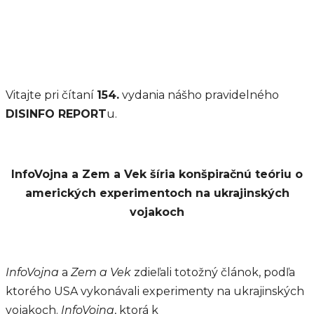
Vitajte pri čítaní
154.
vydania nášho pravidelného
DISINFO REPORT
u.
InfoVojna a Zem a Vek šíria konšpiračnú teóriu o
amerických experimentoch na ukrajinských
vojakoch
InfoVojna
a
Zem a Vek
zdieľali totožný článok, podľa
ktorého USA vykonávali experimenty na ukrajinských
vojakoch.
InfoVojna
, ktorá k