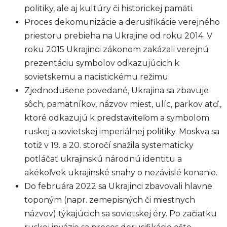
politiky, ale aj kultúry či historickej pamäti.
Proces dekomunizácie a derusifikácie verejného
priestoru prebieha na Ukrajine od roku 2014. V
roku 2015 Ukrajinci zákonom zakázali verejnú
prezentáciu symbolov odkazujúcich k
sovietskemu a nacistickému režimu.
Zjednodušene povedané, Ukrajina sa zbavuje
sôch, pamätníkov, názvov miest, ulíc, parkov atď.,
ktoré odkazujú k predstaviteľom a symbolom
ruskej a sovietskej imperiálnej politiky. Moskva sa
totiž v 19. a 20. storočí snažila systematicky
potláčať ukrajinskú národnú identitu a
akékoľvek ukrajinské snahy o nezávislé konanie.
Do februára 2022 sa Ukrajinci zbavovali hlavne
toponým (napr. zemepisných či miestnych
názvov) týkajúcich sa sovietskej éry. Po začiatku