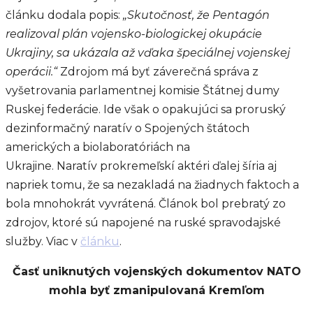
článku dodala popis:
„Skutočnosť, že Pentagón
realizoval plán vojensko-biologickej okupácie
Ukrajiny, sa ukázala až vďaka špeciálnej vojenskej
operácii.“
Zdrojom má byť záverečná správa z
vyšetrovania parlamentnej komisie Štátnej dumy
Ruskej federácie. Ide však o opakujúci sa proruský
dezinformačný naratív o Spojených štátoch
amerických a biolaboratóriách na
Ukrajine. Naratív prokremeľskí aktéri ďalej šíria aj
napriek tomu, že sa nezakladá na žiadnych faktoch a
bola mnohokrát vyvrátená. Článok bol prebratý zo
zdrojov, ktoré sú napojené na ruské spravodajské
služby. Viac v
článku
.
Časť uniknutých vojenských dokumentov NATO
mohla byť zmanipulovaná Kremľom