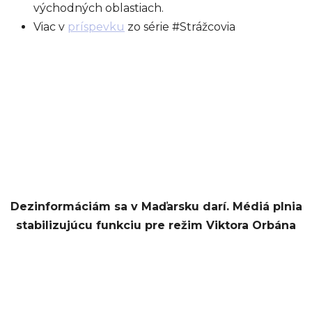
východných oblastiach.
Viac v
príspevku
zo série #Strážcovia
Dezinformáciám sa v Maďarsku darí. Médiá plnia
stabilizujúcu funkciu pre režim Viktora Orbána