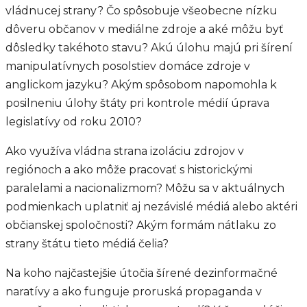
vládnucej strany? Čo spôsobuje všeobecne nízku
dôveru občanov v mediálne zdroje a aké môžu byť
dôsledky takéhoto stavu? Akú úlohu majú pri šírení
manipulatívnych posolstiev domáce zdroje v
anglickom jazyku? Akým spôsobom napomohla k
posilneniu úlohy štáty pri kontrole médií úprava
legislatívy od roku 2010?
Ako využíva vládna strana izoláciu zdrojov v
regiónoch a ako môže pracovať s historickými
paralelami a nacionalizmom? Môžu sa v aktuálnych
podmienkach uplatniť aj nezávislé médiá alebo aktéri
občianskej spoločnosti? Akým formám nátlaku zo
strany štátu tieto médiá čelia?
Na koho najčastejšie útočia šírené dezinformačné
naratívy a ako funguje proruská propaganda v