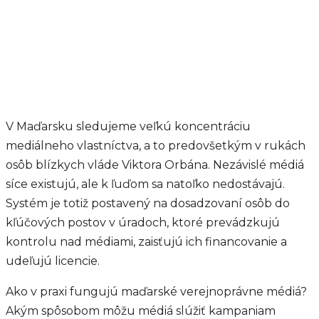
V Maďarsku sledujeme veľkú koncentráciu
mediálneho vlastníctva, a to predovšetkým v rukách
osôb blízkych vláde Viktora Orbána. Nezávislé médiá
síce existujú, ale k ľuďom sa natoľko nedostávajú.
Systém je totiž postavený na dosadzovaní osôb do
kľúčových postov v úradoch, ktoré prevádzkujú
kontrolu nad médiami, zaisťujú ich financovanie a
udeľujú licencie.
Ako v praxi fungujú maďarské verejnoprávne médiá?
Akým spôsobom môžu médiá slúžiť kampaniam