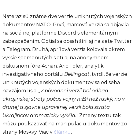
Nateraz sú známe dve verzie uniknutých vojenských
dokumentov NATO. Prvá, marcová verzia sa objavila
na sociálnej platforme Discord s elementárnym
zabezpečením. Odtiaľ sa obsah šíril aj na siete Twitter
a Telegram. Druhá, aprílová verzia kolovala okrem
vyššie spomenutých sietí aj na anonymnom
diskusnom fóre 4chan. Aric Toler, analytik
investigatívneho portálu
Bellingcat
, tvrdí, že verzie
uniknutých vojenských dokumentov sa od seba
navzájom líšia:
„V pôvodnej verzii bol odhad
ukrajinskej straty počas vojny nižší než ruský, no v
druhej a zjavne upravenej verzii bola strata
Ukrajincov dramaticky vyššia.“
Zmeny textu tak
môžu poukazovať na manipuláciu dokumentov zo
strany Moskvy. Viac v
článku
.