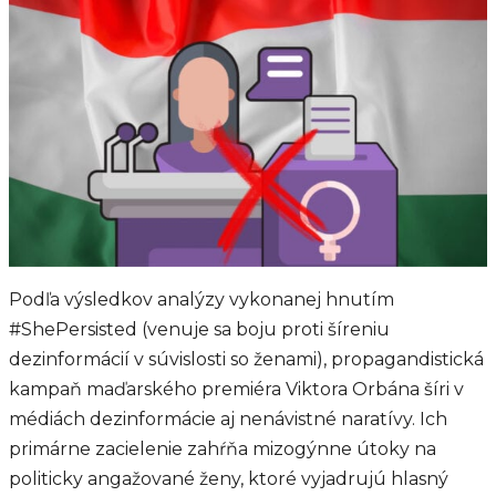
Podľa výsledkov analýzy vykonanej hnutím
#ShePersisted (venuje sa boju proti šíreniu
dezinformácií v súvislosti so ženami), propagandistická
kampaň maďarského premiéra Viktora Orbána šíri v
médiách dezinformácie aj nenávistné naratívy. Ich
primárne zacielenie zahŕňa mizogýnne útoky na
politicky angažované ženy, ktoré vyjadrujú hlasný