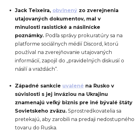
Jack Teixeira,
obvinený
zo zverejnenia
utajovaných dokumentov, mal v
minulosti rasistické a násilnícke
poznámky.
Podľa správy prokuratúry sa na
platforme sociálnych médií Discord, ktorú
používal na zverejňovanie utajovaných
informácií, zapojil do „pravidelných diskusií o
násilí a vraždách“.
Západné sankcie
uvalené
na Rusko v
súvislosti s jej inváziou na Ukrajinu
znamenajú veľký biznis pre iné bývalé štáty
Sovietskeho zväzu.
Sprostredkovatelia sa
pretekajú, aby zarobili na predaji nedostupného
tovaru do Ruska.