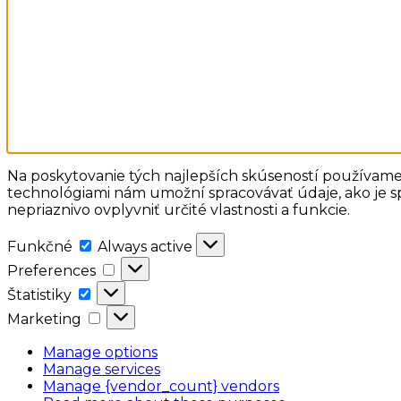
Na poskytovanie tých najlepších skúseností používame 
technológiami nám umožní spracovávať údaje, ako je sp
nepriaznivo ovplyvniť určité vlastnosti a funkcie.
Funkčné
Funkčné
Always active
Preferences
Preferences
Štatistiky
Štatistiky
Marketing
Marketing
Manage options
Manage services
Manage {vendor_count} vendors