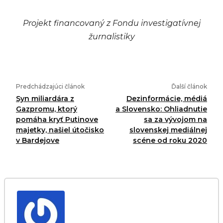
Projekt financovaný z Fondu investigatívnej
žurnalistiky
Predchádzajúci článok
Ďalší článok
Syn miliardára z
Dezinformácie, médiá
Gazpromu, ktorý
a Slovensko: Ohliadnutie
pomáha kryť Putinove
sa za vývojom na
majetky, našiel útočisko
slovenskej mediálnej
v Bardejove
scéne od roku 2020