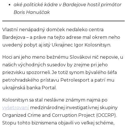
aké politické kádre v Bardejove hostil primátor
Boris Hanuščak
Vlastní nenápadný domček neďaleko centra
Bardejova – a práve na tejto adrese mal okrem neho
uvedený pobyt aj istý Ukrajinec Igor Kolosnitsyn.
Hoci ani jeho meno bežnému Slovákovi nič nepovie, u
našich východných susedov by zrejme pri jeho
priezvisku spozorneli. Je totiž synom bývalého šéfa
petrohradského prístavu Petrolesport a patrí mu
ukrajinská banka Portal.
Kolosnitsyn sa stal neslávne známym najmä po
vyšetrovaní
medzinárodnej investigatívnej skupiny
Organized Crime and Corruption Project (OCCRP).
Stopu tohto biznismena objavili vo veľkej schéme,