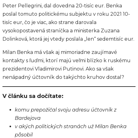
Peter Pellegrini, dal dovedna 20-tisíc eur. Benka
poslal tomuto politickému subjektu v roku 2021 10-
tisíc eur, čo je viac, ako strane darovala
vysokopostavená straníčka a ministerka Zuzana
Dolinková, ktorá jej vtedy poslala „len“ sedemtisíc eur.
Milan Benka má však aj mimoriadne zaujímavé
kontakty s ľuďmi, ktorí majú veľmi blízko k ruskému
prezidentovi Vladimirovi Putinovi. Ako sa však
nenápadný účtovník do takýchto kruhov dostal?
V článku sa dočítate:
komu prepožičal svoju adresu účtovník z
Bardejova
v akých politických stranách už Milan Benka
pôsobil