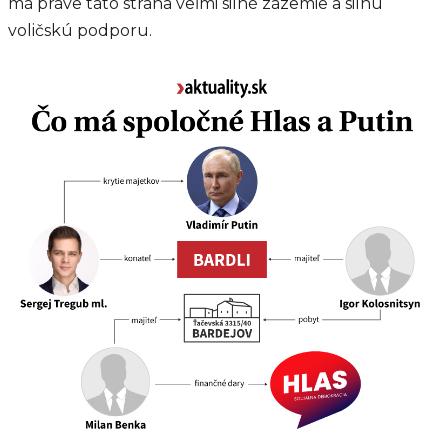
má práve táto strana veľmi silné zázemie a silnú
voličskú podporu.