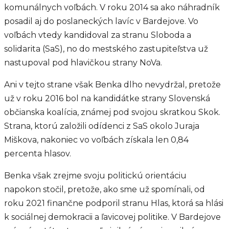
komunálnych voľbách. V roku 2014 sa ako náhradník
posadil aj do poslaneckých lavíc v Bardejove. Vo
voľbách vtedy kandidoval za stranu Sloboda a
solidarita (SaS), no do mestského zastupiteľstva už
nastupoval pod hlavičkou strany NoVa.
Ani v tejto strane však Benka dlho nevydržal, pretože
už v roku 2016 bol na kandidátke strany Slovenská
občianska koalícia, známej pod svojou skratkou Skok.
Strana, ktorú založili odídenci z SaS okolo Juraja
Miškova, nakoniec vo voľbách získala len 0,84
percenta hlasov.
Benka však zrejme svoju politickú orientáciu
napokon stočil, pretože, ako sme už spomínali, od
roku 2021 finančne podporil stranu Hlas, ktorá sa hlási
k sociálnej demokracii a ľavicovej politike. V Bardejove