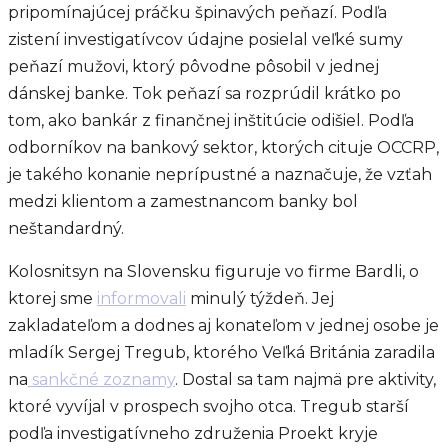
pripomínajúcej práčku špinavých peňazí. Podľa
zistení investigatívcov údajne posielal veľké sumy
peňazí mužovi, ktorý pôvodne pôsobil v jednej
dánskej banke. Tok peňazí sa rozprúdil krátko po
tom, ako bankár z finančnej inštitúcie odišiel. Podľa
odborníkov na bankový sektor, ktorých cituje OCCRP,
je takého konanie neprípustné a naznačuje, že vzťah
medzi klientom a zamestnancom banky bol
neštandardný.
Kolosnitsyn na Slovensku figuruje vo firme Bardli, o
ktorej sme
informovali
minulý týždeň. Jej
zakladateľom a dodnes aj konateľom v jednej osobe je
mladík Sergej Tregub, ktorého Veľká Británia zaradila
na
sankčné zoznamy
. Dostal sa tam najmä pre aktivity,
ktoré vyvíjal v prospech svojho otca. Tregub starší
podľa investigatívneho združenia Proekt kryje