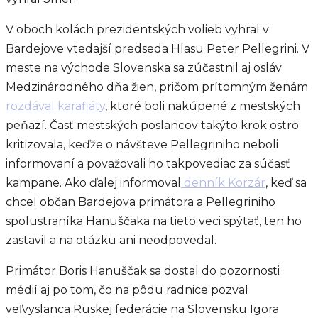
V oboch kolách prezidentských volieb vyhral v
Bardejove vtedajší predseda Hlasu Peter Pellegrini. V
meste na východe Slovenska sa zúčastnil aj osláv
Medzinárodného dňa žien, pričom prítomným ženám
rozdával karafiáty
, ktoré boli nakúpené z mestských
peňazí. Časť mestských poslancov takýto krok ostro
kritizovala, keďže o návšteve Pellegriniho neboli
informovaní a považovali ho takpovediac za súčasť
kampane. Ako ďalej informoval
denník Korzár
, keď sa
chcel občan Bardejova primátora a Pellegriniho
spolustraníka Hanuščaka na tieto veci spýtať, ten ho
zastavil a na otázku ani neodpovedal.
Primátor Boris Hanuščak sa dostal do pozornosti
médií aj po tom, čo na pôdu radnice pozval
veľvyslanca Ruskej federácie na Slovensku Igora