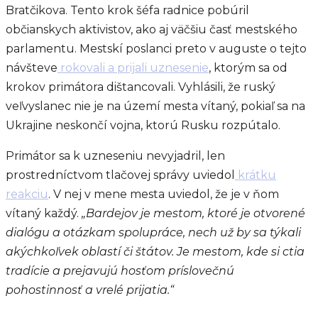
Bratčikova. Tento krok šéfa radnice pobúril
občianskych aktivistov, ako aj väčšiu časť mestského
parlamentu. Mestskí poslanci preto v auguste o tejto
návšteve
rokovali a prijali uznesenie
, ktorým sa od
krokov primátora dištancovali. Vyhlásili, že ruský
veľvyslanec nie je na území mesta vítaný, pokiaľ sa na
Ukrajine neskončí vojna, ktorú Rusku rozpútalo.
Primátor sa k uzneseniu nevyjadril, len
prostredníctvom tlačovej správy uviedol
krátku
reakciu
. V nej v mene mesta uviedol, že je v ňom
vítaný každý.
„Bardejov je mestom, ktoré je otvorené
dialógu a otázkam spolupráce, nech už by sa týkali
akýchkoľvek oblastí či štátov. Je mestom, kde si ctia
tradície a prejavujú hosťom príslovečnú
pohostinnosť a vrelé prijatia.“