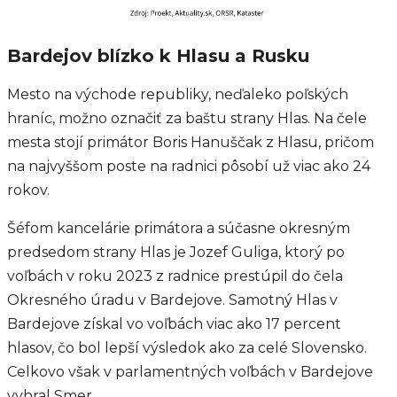
Bardejov blízko k Hlasu a Rusku
Mesto na východe republiky, neďaleko poľských
hraníc, možno označiť za baštu strany Hlas. Na čele
mesta stojí primátor Boris Hanuščak z Hlasu, pričom
na najvyššom poste na radnici pôsobí už viac ako 24
rokov.
Šéfom kancelárie primátora a súčasne okresným
predsedom strany Hlas je Jozef Guliga, ktorý po
voľbách v roku 2023 z radnice prestúpil do čela
Okresného úradu v Bardejove. Samotný Hlas v
Bardejove získal vo voľbách viac ako 17 percent
hlasov, čo bol lepší výsledok ako za celé Slovensko.
Celkovo však v parlamentných voľbách v Bardejove
vyhral Smer.