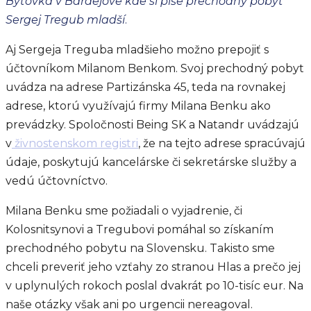
Bytovka v Bardejove kde si píše prechodný pobyt
Sergej Tregub mladší
.
Aj Sergeja Treguba mladšieho možno prepojiť s
účtovníkom Milanom Benkom. Svoj prechodný pobyt
uvádza na adrese Partizánska 45, teda na rovnakej
adrese, ktorú využívajú firmy Milana Benku ako
prevádzky. Spoločnosti Being SK a Natandr uvádzajú
v
živnostenskom registri
, že na tejto adrese spracúvajú
údaje, poskytujú kancelárske či sekretárske služby a
vedú účtovníctvo.
Milana Benku sme požiadali o vyjadrenie, či
Kolosnitsynovi a Tregubovi pomáhal so získaním
prechodného pobytu na Slovensku. Takisto sme
chceli preveriť jeho vzťahy zo stranou Hlas a prečo jej
v uplynulých rokoch poslal dvakrát po 10-tisíc eur. Na
naše otázky však ani po urgencii nereagoval.