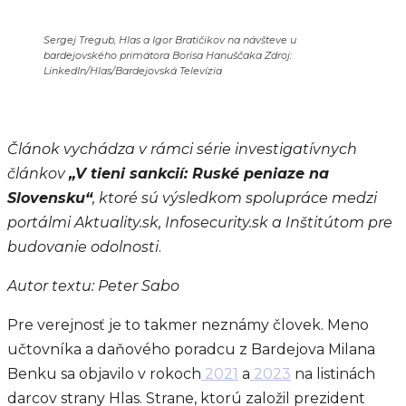
Sergej Tregub, Hlas a Igor Bratičikov na návšteve u
bardejovského primátora Borisa Hanuščaka Zdroj:
LinkedIn/Hlas/Bardejovská Televízia
Článok vychádza v rámci série investigatívnych
článkov
„V tieni sankcií: Ruské peniaze na
Slovensku“
, ktoré sú výsledkom spolupráce medzi
portálmi Aktuality.sk, Infosecurity.sk a Inštitútom pre
budovanie odolnosti
.
Autor textu: Peter Sabo
Pre verejnosť je to takmer neznámy človek. Meno
učtovníka a daňového poradcu z Bardejova Milana
Benku sa objavilo v rokoch
2021
a
2023
na listinách
darcov strany Hlas. Strane, ktorú založil prezident