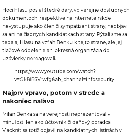
Hoci Hlasu poslal štedré dary, vo verejne dostupných
dokumentoch, respektíve na internete nikde
nevystupuje ako člen či sympatizant strany, neobjavil
sa ani na žiadnych kandidátkach strany. Pýtali sme sa
teda aj Hlasu na vzťah Benku k tejto strane, ale jej
tlačové oddelenie ani okresná organizácia do
uzávierky nereagovali.
https://www.youtube.com/watch?
v=GkRiB5Vrwfg&ab_channel=Infosecurity
Najprv vpravo, potom v strede a
nakoniec naľavo
Milan Benka sa na verejnosti neprezentoval v
minulosti len ako účtovník či daňový poradca.
Viackrát sa totiž objavil na kandidátnych listinách v