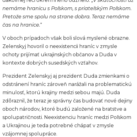
ďakovnej reči okrem iného odznelo: „
V skutočnosti už
nemáme hranicu s Poľskom, s priateľským Poľskom.
Pretože sme spolu na strane dobra. Teraz nemáme
čas na hranice.
“
V oboch prípadoch však boli slová myslené obrazne.
Zelenskyj hovoril o neexistencii hraníc v zmysle
ochoty prijímať ukrajinských občanov a Duda v
kontexte dobrých susedských vzťahov.
Prezident Zelenskyj aj prezident Duda zmienkami o
odstránení hraníc zároveň narážali na problematickú
minulosť, ktorú krajiny medzi sebou majú. Duda
zdôraznil, že teraz je správny čas budovať nové dejiny
oboch národov, ktoré budú založené na bratstve a
spolupatričnosti. Neexistenciu hraníc medzi Poľskom
a Ukrajinou je teda potrebné chápať v zmysle
vzájomnej spolupráce.