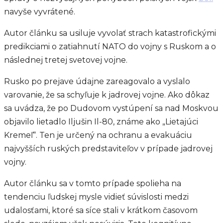
navyše vyvrátené.
Autor článku sa usiluje vyvolať strach katastrofickými
predikciami o zatiahnutí NATO do vojny s Ruskom a o
následnej tretej svetovej vojne.
Rusko po prejave údajne zareagovalo a vyslalo
varovanie, že sa schyľuje k jadrovej vojne. Ako dôkaz
sa uvádza, že po Dudovom vystúpení sa nad Moskvou
objavilo lietadlo Iljušin Il-80, známe ako „Lietajúci
Kremeľ“. Ten je určený na ochranu a evakuáciu
najvyšších ruských predstaviteľov v prípade jadrovej
vojny.
Autor článku sa v tomto prípade spolieha na
tendenciu ľudskej mysle vidieť súvislosti medzi
udalosťami, ktoré sa síce stali v krátkom časovom