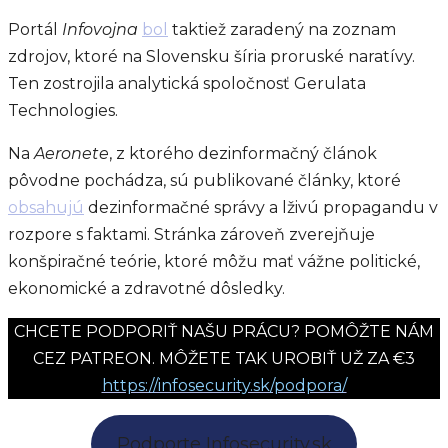
Portál
Infovojna
bol
taktiež zaradený na zoznam
zdrojov, ktoré na Slovensku šíria proruské naratívy.
Ten zostrojila analytická spoločnosť Gerulata
Technologies.
Na
Aeronete
, z ktorého dezinformačný článok
pôvodne pochádza, sú publikované články, ktoré
obsahujú
dezinformačné správy a lživú propagandu v
rozpore s faktami. Stránka zároveň zverejňuje
konšpiračné teórie, ktoré môžu mať vážne politické,
ekonomické a zdravotné dôsledky.
CHCETE PODPORIŤ NAŠU PRÁCU? POMÔŽTE NÁM
CEZ PATREON. MÔŽETE TAK UROBIŤ UŽ ZA €3
https://infosecurity.sk/podpora/
Podporte Infosecurity.sk