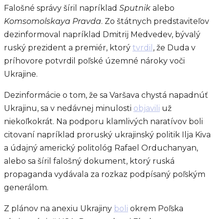
Falošné správy šíril napríklad
Sputnik
alebo
Komsomolskaya Pravda
. Zo štátnych predstaviteľov
dezinformoval napríklad Dmitrij Medvedev, bývalý
ruský prezident a premiér, ktorý
tvrdil
, že Duda v
príhovore potvrdil poľské územné nároky voči
Ukrajine.
Dezinformácie o tom, že sa Varšava chystá napadnúť
Ukrajinu, sa v nedávnej minulosti
objavili
už
niekoľkokrát. Na podporu klamlivých naratívov boli
citovaní napríklad proruský ukrajinský politik Ilja Kiva
a údajný americký politológ Rafael Orduchanyan,
alebo sa šíril falošný dokument, ktorý ruská
propaganda vydávala za rozkaz podpísaný poľským
generálom.
Z plánov na anexiu Ukrajiny
boli
okrem Poľska