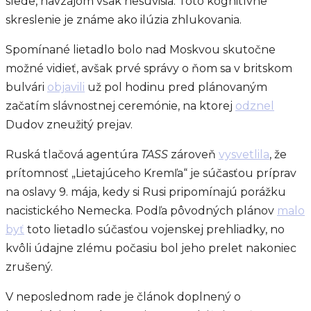
slede, navzájom však nesúvisia. Toto kognitívne
skreslenie je známe ako ilúzia zhlukovania.
Spomínané lietadlo bolo nad Moskvou skutočne
možné vidieť, avšak prvé správy o ňom sa v britskom
bulvári
objavili
už pol hodinu pred plánovaným
začatím slávnostnej ceremónie, na ktorej
odznel
Dudov zneužitý prejav.
Ruská tlačová agentúra
TASS
zároveň
vysvetlila
, že
prítomnosť „Lietajúceho Kremľa“ je súčasťou príprav
na oslavy 9. mája, kedy si Rusi pripomínajú porážku
nacistického Nemecka. Podľa pôvodných plánov
malo
byť
toto lietadlo súčasťou vojenskej prehliadky, no
kvôli údajne zlému počasiu bol jeho prelet nakoniec
zrušený.
V neposlednom rade je článok doplnený o