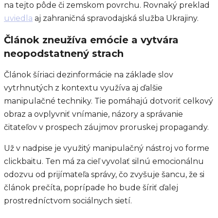
na tejto pôde či zemskom povrchu. Rovnaký preklad
uviedla
aj zahraničná spravodajská služba Ukrajiny.
Článok zneužíva emócie a vytvára
neopodstatnený strach
Článok šíriaci dezinformácie na základe slov
vytrhnutých z kontextu využíva aj ďalšie
manipulačné techniky. Tie pomáhajú dotvoriť celkový
obraz a ovplyvniť vnímanie, názory a správanie
čitateľov v prospech záujmov proruskej propagandy.
Už v nadpise je využitý manipulačný nástroj vo forme
clickbaitu. Ten má za cieľ vyvolať silnú emocionálnu
odozvu od prijímateľa správy, čo zvyšuje šancu, že si
článok prečíta, poprípade ho bude šíriť ďalej
prostredníctvom sociálnych sietí.