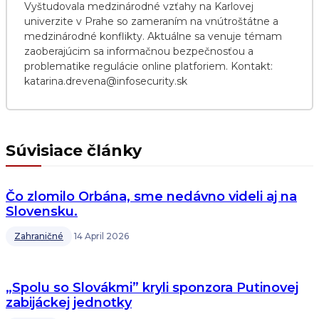
Vyštudovala medzinárodné vzťahy na Karlovej
univerzite v Prahe so zameraním na vnútroštátne a
medzinárodné konflikty. Aktuálne sa venuje témam
zaoberajúcim sa informačnou bezpečnosťou a
problematike regulácie online platforiem. Kontakt:
katarina.drevena@infosecurity.sk
Súvisiace články
Čo zlomilo Orbána, sme nedávno videli aj na
Slovensku.
Zahraničné
14 April 2026
„Spolu so Slovákmi” kryli sponzora Putinovej
zabijáckej jednotky