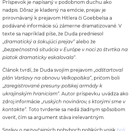
Príspevok je napísaný v podobnom duchu ako
nadpis. Dôraz je kladený na emócie, prejav je
prirovnávaný k prejavom Hitlera či Goebbelsa a
podávané informácie sú zámerne dramatizované. V
texte sa napríklad píše, že Duda predniesol
„
dramatický a šokujúci prejav
“ alebo že
„
bezpečnostná situácia v Európe v noci zo štvrtka na
piatok dramaticky eskalovala
“.
Článok tvrdí, že Duda svojím prejavom „
odštartoval
plán Varšavy na obnovu Veľkopoľska
“, pričom boli
„
zaregistrované presuny poľskej armády k
ukrajinským hraniciam
“. Autor príspevku uvádza ako
zdroj informácie „
ruských novinárov, s ktorými sme v
kontakte
“. Toto tvrdenie sa nedá žiadnym spôsobom
overiť, čím sa argument stáva irelevantným.
Správy o nezvyčajných pohyboch poľských vojsk
boli