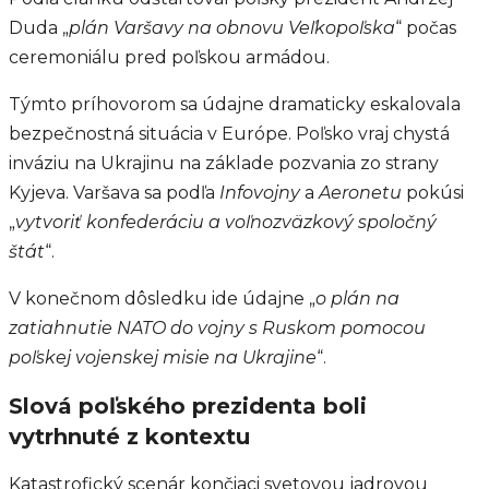
Duda „
plán Varšavy na obnovu Veľkopoľska
“ počas
ceremoniálu pred poľskou armádou.
Týmto príhovorom sa údajne dramaticky eskalovala
bezpečnostná situácia v Európe. Poľsko vraj chystá
inváziu na Ukrajinu na základe pozvania zo strany
Kyjeva. Varšava sa podľa
Infovojny
a
Aeronetu
pokúsi
„
vytvoriť konfederáciu a voľnozväzkový spoločný
štát
“.
V konečnom dôsledku ide údajne „
o plán na
zatiahnutie NATO do vojny s Ruskom pomocou
poľskej vojenskej misie na Ukrajine
“.
Slová poľského prezidenta boli
vytrhnuté z kontextu
Katastrofický scenár končiaci svetovou jadrovou