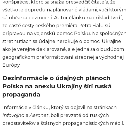
konšpirácie, ktoré sa snažia presvedčiť čitateľa, že
všetko je dopredu naplánované vládami, voči ktorým
sú občania bezmocní. Autor článku napríklad tvrdí,
že časté cesty českého premiéra Petra Fialu sú
prípravou na vojenskú pomoc Poľsku. Na spoločných
stretnutiach sa údajne nerokuje o pomoci Ukrajine
ako je verejne deklarované, ale jedná sa o budúcom
geografickom preformátovaní strednej a východnej
Európy.
Dezinformácie o údajných plánoch
Poľska na anexiu Ukrajiny šíri ruská
propaganda
Informácie v článku, ktorý sa objavil na stránkach
Infovojna
a
Aeronet
, boli prevzaté od ruských
predstaviteľov a štátnych propagandistických médií.