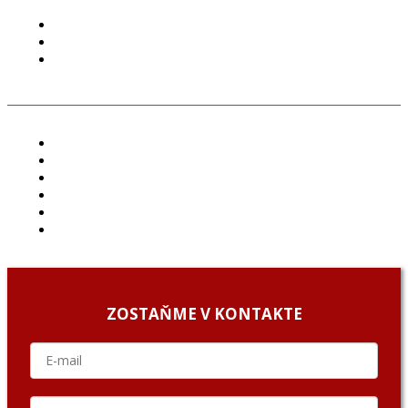
PODMIENKY POUŽÍVANIA
COOKIES
GDPR
ČLÁNKY
PROJEKTY
PODCAST
ARCHÍV
O NÁS/ABOUT US
PODCAST GUESTS
ZOSTAŇME V KONTAKTE