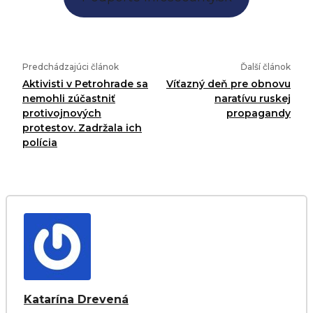
Predchádzajúci článok
Ďalší článok
Aktivisti v Petrohrade sa
Víťazný deň pre obnovu
nemohli zúčastniť
naratívu ruskej
protivojnových
propagandy
protestov. Zadržala ich
polícia
Katarína Drevená