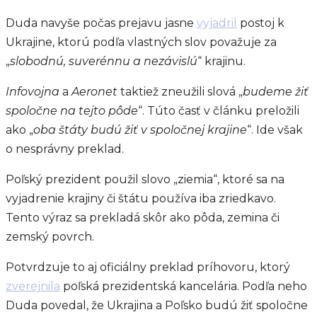
Duda navyše počas prejavu jasne
vyjad
r
il
postoj k
Ukrajine, ktorú podľa vlastných slov považuje za
„
slobodnú, suverénnu a nezávislú
“ krajinu.
Infovojna
a
Aeronet
taktiež zneužili slová „
budeme žiť
spoločne na tejto pôde
“. Túto časť v článku preložili
ako „
oba štáty budú žiť v spoločnej krajine
“. Ide však
o nesprávny preklad.
Poľský prezident použil slovo „ziemia“, ktoré sa na
vyjadrenie krajiny či štátu používa iba zriedkavo.
Tento výraz sa prekladá skôr ako pôda, zemina či
zemský povrch.
Potvrdzuje to aj oficiálny preklad príhovoru, ktorý
zverejnila
poľská prezidentská kancelária. Podľa neho
Duda povedal, že Ukrajina a Poľsko budú žiť spoločne