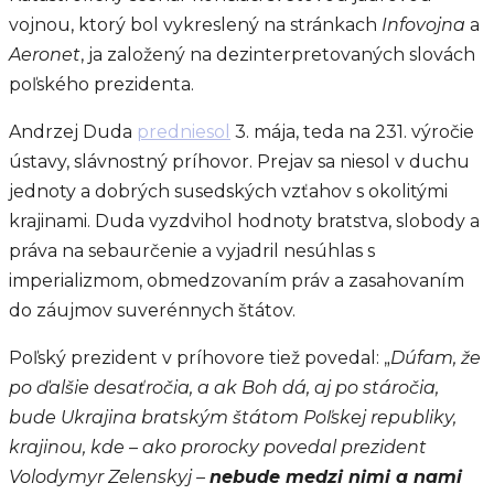
vojnou, ktorý bol vykreslený na stránkach
Infovojna
a
Aeronet
, ja založený na dezinterpretovaných slovách
poľského prezidenta.
Andrzej Duda
predniesol
3. mája, teda na 231. výročie
ústavy, slávnostný príhovor. Prejav sa niesol v duchu
jednoty a dobrých susedských vzťahov s okolitými
krajinami. Duda vyzdvihol hodnoty bratstva, slobody a
práva na sebaurčenie a vyjadril nesúhlas s
imperializmom, obmedzovaním práv a zasahovaním
do záujmov suverénnych štátov.
Poľský prezident v príhovore tiež povedal: „
Dúfam, že
po ďalšie desaťročia, a ak Boh dá, aj po stáročia,
bude Ukrajina bratským štátom Poľskej republiky,
krajinou, kde – ako prorocky povedal prezident
Volodymyr Zelenskyj –
nebude medzi nimi a nami