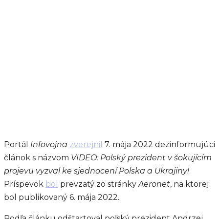
Portál
Infovojna
zverejnil
7. mája 2022 dezinformujúci
článok s názvom
VIDEO: Polský prezident v šokujícím
projevu vyzval ke sjednocení Polska a Ukrajiny!
Príspevok
bol
prevzatý zo stránky
Aeronet
, na ktorej
bol publikovaný 6. mája 2022.
Podľa článku odštartoval poľský prezident Andrzej