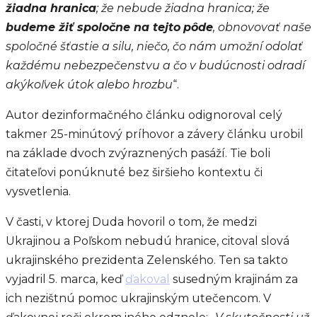
žiadna hranica
; že nebude žiadna hranica; že
budeme žiť spoločne na tejto
pôde
, obnovovať naše
spoločné šťastie a silu, niečo, čo nám umožní odolať
každému nebezpečenstvu a čo v budúcnosti odradí
akýkoľvek útok alebo hrozbu
“.
Autor dezinformačného článku odignoroval celý
takmer 25-minútový príhovor a závery článku urobil
na základe dvoch zvýraznených pasáží. Tie boli
čitateľovi ponúknuté bez širšieho kontextu či
vysvetlenia.
V časti, v ktorej Duda hovoril o tom, že medzi
Ukrajinou a Poľskom nebudú hranice, citoval slová
ukrajinského prezidenta Zelenského. Ten sa takto
vyjadril 5. marca, keď
ďakoval
susedným krajinám za
ich nezištnú pomoc ukrajinským utečencom. V