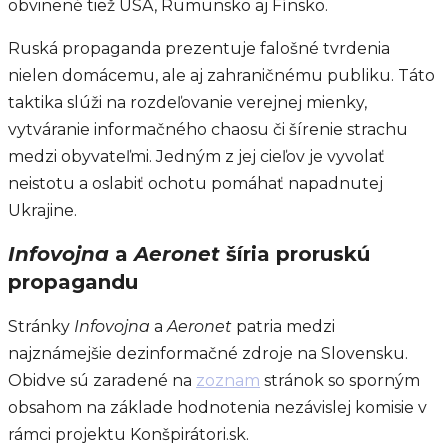
obvinené tiež USA, Rumunsko aj Fínsko.
Ruská propaganda prezentuje falošné tvrdenia
nielen domácemu, ale aj zahraničnému publiku. Táto
taktika slúži na rozdeľovanie verejnej mienky,
vytváranie informačného chaosu či šírenie strachu
medzi obyvateľmi. Jedným z jej cieľov je vyvolať
neistotu a oslabiť ochotu pomáhať napadnutej
Ukrajine.
Infovojna
a
Aeronet
šíria proruskú
propagandu
Stránky
Infovojna
a
Aeronet
patria medzi
najznámejšie dezinformačné zdroje na Slovensku.
Obidve sú zaradené na
zoznam
stránok so sporným
obsahom na základe hodnotenia nezávislej komisie v
rámci projektu Konšpirátori.sk.