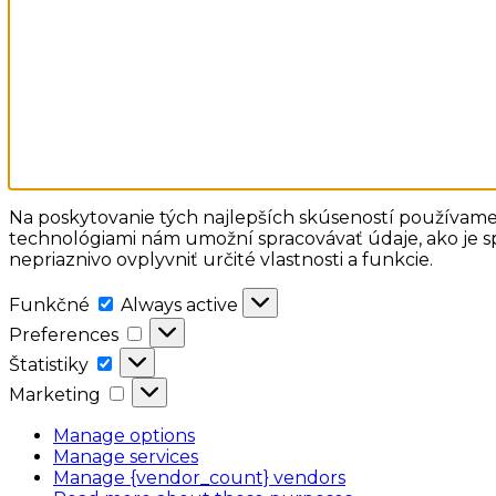
Na poskytovanie tých najlepších skúseností používame 
technológiami nám umožní spracovávať údaje, ako je sp
nepriaznivo ovplyvniť určité vlastnosti a funkcie.
Funkčné
Funkčné
Always active
Preferences
Preferences
Štatistiky
Štatistiky
Marketing
Marketing
Manage options
Manage services
Manage {vendor_count} vendors