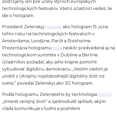
zostrojený len pre účely štyroch európskych
technologických festivalov. Všetci účastníci vedeli, že
ide o hologram.
Prezident Zelenskyj
vystúpil
ako hologram 15. júna
tohto roku na technologických festivaloch v
Amsterdame, Londýne, Paríži a Štokholme.
Prezentácia hologramu
bola
neskôr predvedená aj na
technologickom summite v Dubline a Berlíne.
Účastníkov požiadal, aby jeho krajine pomohli
vybudovať digitálnu demokraciu. „
Naším cieľom je
urobiť z Ukrajiny najslobodnejší digitálny štát na
svete
,“ povedal Zelenskyj ako 3D hologram.
Podľa hologramu Zelenského by technológia
mohla
„zmeniť verejný život“ a zjednodušiť spôsob, akým
vláda komunikuje s ľuďmi a podnikmi.