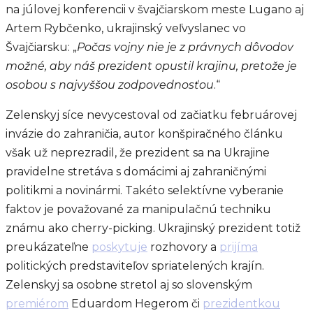
na júlovej konferencii v švajčiarskom meste Lugano aj
Artem Rybčenko, ukrajinský veľvyslanec vo
Švajčiarsku: „
Počas vojny nie je z právnych dôvodov
možné, aby náš prezident opustil krajinu, pretože je
osobou s najvyššou zodpovednosťou
.“
Zelenskyj síce nevycestoval od začiatku februárovej
invázie do zahraničia, autor konšpiračného článku
však už neprezradil, že prezident sa na Ukrajine
pravidelne stretáva s domácimi aj zahraničnými
politikmi a novinármi. Takéto selektívne vyberanie
faktov je považované za manipulačnú techniku
známu ako cherry-picking. Ukrajinský prezident totiž
preukázateľne
poskytuje
rozhovory a
prijíma
politických predstaviteľov spriatelených krajín.
Zelenskyj sa osobne stretol aj so slovenským
premiérom
Eduardom Hegerom či
prezidentkou