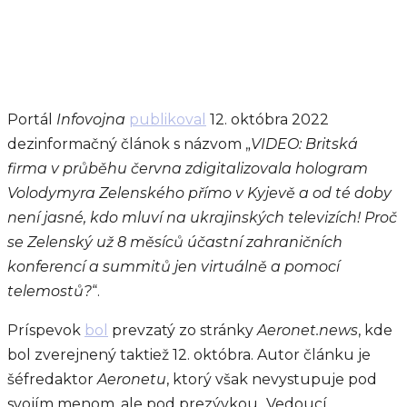
Portál
Infovojna
publikoval
12. októbra 2022
dezinformačný článok s názvom „
VIDEO: Britská
firma v průběhu června zdigitalizovala hologram
Volodymyra Zelenského přímo v Kyjevě a od té doby
není jasné, kdo mluví na ukrajinských televizích! Proč
se Zelenský už 8 měsíců účastní zahraničních
konferencí a summitů jen virtuálně a pomocí
telemostů?
“.
Príspevok
bol
prevzatý zo stránky
Aeronet.news
, kde
bol zverejnený taktiež 12. októbra. Autor článku je
šéfredaktor
Aeronetu
, ktorý však nevystupuje pod
svojím menom, ale pod prezývkou „Vedoucí