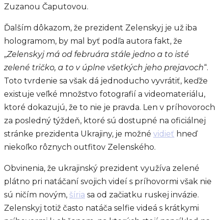
Zuzanou Čaputovou.
Ďalším dôkazom, že prezident Zelenskyj je už iba
hologramom, by mal byť podľa autora fakt, že
„
Zelenskyj má od februára stále jedno a to isté
zelené tričko, a to v úplne všetkých jeho prejavoch
“.
Toto tvrdenie sa však dá jednoducho vyvrátiť, keďže
existuje veľké množstvo fotografií a videomateriálu,
ktoré dokazujú, že to nie je pravda. Len v príhovoroch
za posledný týždeň, ktoré sú dostupné na oficiálnej
stránke prezidenta Ukrajiny, je možné
vidieť
hneď
niekoľko rôznych outfitov Zelenského.
Obvinenia, že ukrajinský prezident využíva zelené
plátno pri natáčaní svojich videí s príhovormi však nie
sú ničím novým,
šíria
sa od začiatku ruskej invázie.
Zelenskyj totiž často natáča selfie videá s krátkymi