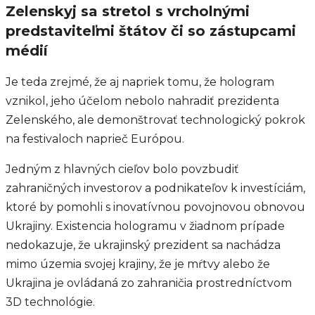
Zelenskyj sa stretol s vrcholnými
predstaviteľmi štátov či so zástupcami
médií
Je teda zrejmé, že aj napriek tomu, že hologram
vznikol, jeho účelom nebolo nahradiť prezidenta
Zelenského, ale demonštrovať technologický pokrok
na festivaloch naprieč Európou.
Jedným z hlavných cieľov bolo povzbudiť
zahraničných investorov a podnikateľov k investíciám,
ktoré by pomohli s inovatívnou povojnovou obnovou
Ukrajiny. Existencia hologramu v žiadnom prípade
nedokazuje, že ukrajinský prezident sa nachádza
mimo územia svojej krajiny, že je mŕtvy alebo že
Ukrajina je ovládaná zo zahraničia prostredníctvom
3D technológie.