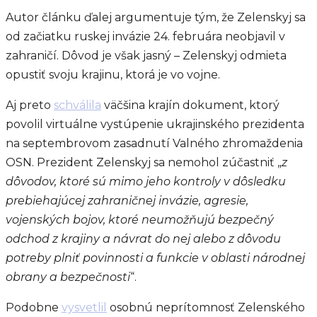
Autor článku ďalej argumentuje tým, že Zelenskyj sa
od začiatku ruskej invázie 24. februára neobjavil v
zahraničí. Dôvod je však jasný – Zelenskyj odmieta
opustiť svoju krajinu, ktorá je vo vojne.
Aj preto
schválila
väčšina krajín dokument, ktorý
povolil virtuálne vystúpenie ukrajinského prezidenta
na septembrovom zasadnutí Valného zhromaždenia
OSN. Prezident Zelenskyj sa nemohol zúčastniť „
z
dôvodov, ktoré sú mimo jeho kontroly v dôsledku
prebiehajúcej zahraničnej invázie, agresie,
vojenských bojov, ktoré neumožňujú bezpečný
odchod z krajiny a návrat do nej alebo z dôvodu
potreby plniť povinnosti a funkcie v oblasti národnej
obrany a bezpečnosti
“.
Podobne
vysvetlil
osobnú neprítomnosť Zelenského