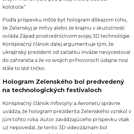
kolotoče“.
Podľa príspevku môže byť hologram dôkazom toho,
že Zelenskyj je mŕtvy alebo že krajinu v skutočnosti
ovláda Západ prostredníctvom svojej 3D technológie.
Konšpiračný článok ďalej argumentuje tým, že
ukrajinský prezident od začiatku invázie nevycestoval
do zahraničia a že vo svojich príhovoroch údajne nosí
stále to isté tričko.
Hologram Zelenského bol predvedený
na technologických festivaloch
Konšpiračný článok
Infovojny
a
Aeronetu
správne
uvádza, že hologram prezidenta Zelenského vznikol v
júni tohto roka. Autor zavádzajúceho príspevku však
už nepovedal, že tento 3D videozáznam bol