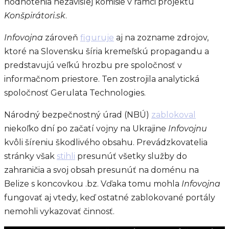
hodnotenia nezávislej komisie v rámci projektu
Konšpirátori.sk
.
Infovojna
zároveň
figuruje
aj na zozname zdrojov,
ktoré na Slovensku šíria kremeľskú propagandu a
predstavujú veľkú hrozbu pre spoločnosť v
informačnom priestore. Ten zostrojila analytická
spoločnosť Gerulata Technologies.
Národný bezpečnostný úrad (NBÚ)
zablokoval
niekoľko dní po začatí vojny na Ukrajine
Infovojnu
kvôli šíreniu škodlivého obsahu. Prevádzkovatelia
stránky však
stihli
presunúť všetky služby do
zahraničia a svoj obsah presunúť na doménu na
Belize s koncovkou .bz. Vďaka tomu mohla
Infovojna
fungovať aj vtedy, keď ostatné zablokované portály
nemohli vykazovať činnosť.