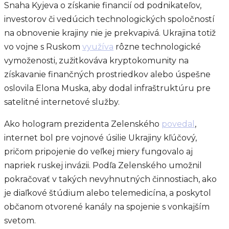
Snaha Kyjeva o získanie financií od podnikateľov,
investorov či vedúcich technologických spoločností
na obnovenie krajiny nie je prekvapivá. Ukrajina totiž
vo vojne s Ruskom
využíva
rôzne technologické
vymoženosti, zužitkováva kryptokomunity na
získavanie finančných prostriedkov alebo úspešne
oslovila Elona Muska, aby dodal infraštruktúru pre
satelitné internetové služby.
Ako hologram prezidenta Zelenského
povedal
,
internet bol pre vojnové úsilie Ukrajiny kľúčový,
pričom pripojenie do veľkej miery fungovalo aj
napriek ruskej invázii. Podľa Zelenského umožnil
pokračovať v takých nevyhnutných činnostiach, ako
je diaľkové štúdium alebo telemedicína, a poskytol
občanom otvorené kanály na spojenie s vonkajším
svetom.