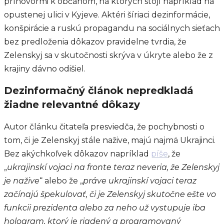
príhovormi k občanom, na ktorých stojí napríklad na
opustenej ulici v Kyjeve. Aktéri šíriaci dezinformácie,
konšpirácie a ruskú propagandu na sociálnych sieťach
bez predloženia dôkazov pravidelne tvrdia, že
Zelenskyj sa v skutočnosti skrýva v úkryte alebo že z
krajiny dávno odišiel.
Dezinformačný článok nepredkladá
žiadne relevantné dôkazy
Autor článku čitateľa presviedča, že pochybnosti o
tom, či je Zelenskyj stále nažive, majú najmä Ukrajinci.
Bez akýchkoľvek dôkazov napríklad
píše
, že
„
ukrajinskí vojaci na fronte teraz neveria, že Zelenskyj
je nažive
“ alebo že „
práve ukrajinskí vojaci teraz
začínajú špekulovať, či je Zelenskyj skutočne ešte vo
funkcii prezidenta alebo za neho už vystupuje iba
hologram, ktorý je riadený a programovaný