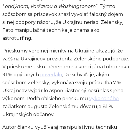
Londýnom, Varšavou a Washingtonom
“. Týmto
spôsobom sa príspevok snaží vyvolať falošný dojem
silnej podpory názoru, že Ukrajinu neriadi Zelenskyj.
Táto manipulačná technika je známa ako
astroturfing.
Prieskumy verejnej mienky na Ukrajine ukazujú, že
väčšina Ukrajincov prezidenta Zelenského podporuje.
V prieskume uskutočnenom na konci júna tohto roka
91 % opýtaných
povedalo
, že schvaľuje, akým
spôsobom Zelenskyj vykonáva svoju prácu. Iba 7 %
Ukrajincov vyjadrilo aspoň čiastočný nesúhlas s jeho
výkonom. Podľa ďalšieho prieskumu
vykonaného
začiatkom augusta Zelenskému dôveruje 81 %
ukrajinských občanov.
Autor článku využíva aj manipulatívnu techniku