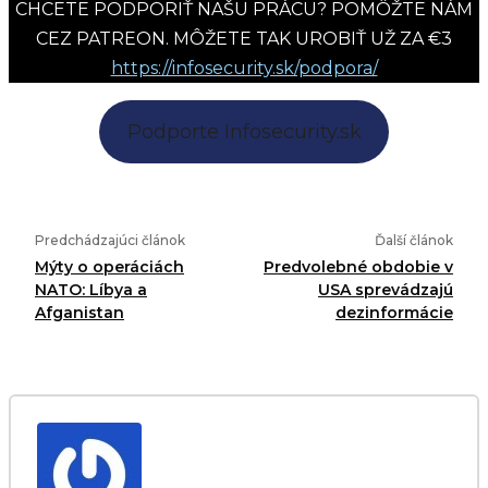
CHCETE PODPORIŤ NAŠU PRÁCU? POMÔŽTE NÁM
CEZ PATREON. MÔŽETE TAK UROBIŤ UŽ ZA €3
https://infosecurity.sk/podpora/
Podporte Infosecurity.sk
Predchádzajúci článok
Ďalší článok
Mýty o operáciách
Predvolebné obdobie v
NATO: Líbya a
USA sprevádzajú
Afganistan
dezinformácie