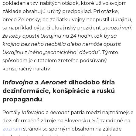
pokladania tzv. nabitých otázok, ktoré už vo svojom
základe obsahujú určitý predpoklad. Pri otázke,
prečo Zelenskyj od začiatku vojny neopustil Ukrajinu,
sa napríklad pýta, či ukrajinský prezident „
naozaj verí,
že keby opustil Ukrajinu na 24 hodín, tak by sa
krajina bez neho neobišla alebo nemôže opustiť
Ukrajinu z iného „technického“ dôvodu
“. Týmto
spôsobom je čitateľom zreteľne podsúvaný
konšpiračný naratív.
Infovojna
a
Aeronet
dlhodobo šíria
dezinformácie, konšpirácie a ruskú
propagandu
Portály
Infovojna
a
Aeronet
patria medzi najznámejšie
dezinformačné zdroje na Slovensku. Sú zaradené na
zoznam
stránok so sporným obsahom na základe