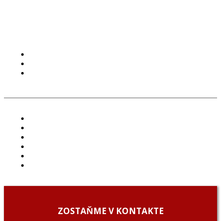
PODMIENKY POUŽÍVANIA
COOKIES
GDPR
ČLÁNKY
PROJEKTY
PODCAST
ARCHÍV
O NÁS/ABOUT US
PODCAST GUESTS
ZOSTAŇME V KONTAKTE