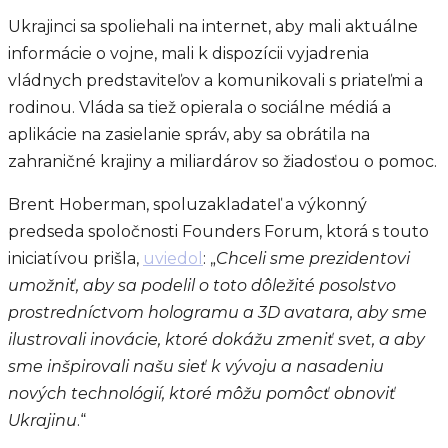
Ukrajinci sa spoliehali na internet, aby mali aktuálne
informácie o vojne, mali k dispozícii vyjadrenia
vládnych predstaviteľov a komunikovali s priateľmi a
rodinou. Vláda sa tiež opierala o sociálne médiá a
aplikácie na zasielanie správ, aby sa obrátila na
zahraničné krajiny a miliardárov so žiadosťou o pomoc.
Brent Hoberman, spoluzakladateľ a výkonný
predseda spoločnosti Founders Forum, ktorá s touto
iniciatívou prišla,
uviedol
: „
Chceli sme prezidentovi
umožniť, aby sa podelil o toto dôležité posolstvo
prostredníctvom hologramu a 3D avatara, aby sme
ilustrovali inovácie, ktoré dokážu zmeniť svet, a aby
sme inšpirovali našu sieť k vývoju a nasadeniu
nových technológií, ktoré môžu pomôcť obnoviť
Ukrajinu
.“