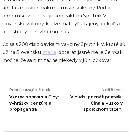
apríla zmluvu o nákupe ruskej vakcíny. Podľa
odborníkov
porušuje
kontrakt na Sputnik V
slovenské zákony, keďže mal byť utajený, pokiaľ sa
obe strany nerozhodnú inak.
Čo sa s 200-tisíc dávkami vakcíny Sputnik V, ktoré sú
už na Slovensku,
stane
, doteraz jasné nie je. Je však
možné, že sa ním začne niekedy v júni očkovať.
Predchádzajúci článok
Ďalší článok
Vzorec správania Číny:
V núdzi poznáš priateľa.
vyhrážky, cenzúra a
Čína a Rusko v
propaganda
spoločnom ťažení