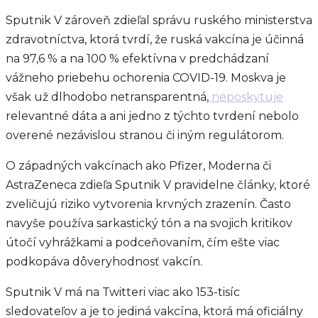
Sputnik V zároveň zdieľal správu ruského ministerstva
zdravotníctva, ktorá tvrdí, že ruská vakcína je účinná
na 97,6 % a na 100 % efektívna v predchádzaní
vážneho priebehu ochorenia COVID-19. Moskva je
však už dlhodobo netransparentná,
neposkytuje
relevantné dáta a ani jedno z týchto tvrdení nebolo
overené nezávislou stranou či iným regulátorom.
O západných vakcínach ako Pfizer, Moderna či
AstraZeneca zdieľa Sputnik V pravidelne články, ktoré
zveličujú riziko vytvorenia krvných zrazenín. Často
navyše používa sarkastický tón a na svojich kritikov
útočí vyhrážkami a podceňovaním, čím ešte viac
podkopáva dôveryhodnosť vakcín.
Sputnik V má na Twitteri viac ako 153-tisíc
sledovateľov a je to jediná vakcína, ktorá má oficiálny