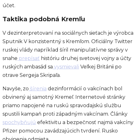
účet.
Taktika podobná Kremľu
V dezinterpretovaní na sociálnych sieťach je výrobca
Sputnik V konzistentný s Kremľom. Oficiálny Twitter
ruskej vlády napríklad šíril manipulatívne správy v
snahe
prepísať
históriu druhej svetovej vojny a účty
ruských ambasád sa
vysmievali
Veľkej Británii po
otrave Sergeja Skripaľa.
Navyše, zo
šírenia
dezinformácií o vakcínach bol
obvinený aj samotný Kremeľ. Internetové stránky
priamo napojené na ruskú spravodajskú službu
spustili kampaň proti západným vakcínam. Články
spochybňujú
efektivitu a bezpečnosť najmä vakcíny
Pfizer pomocou zavádzajúcich tvrdení. Rusko
obvinenia odmieta.