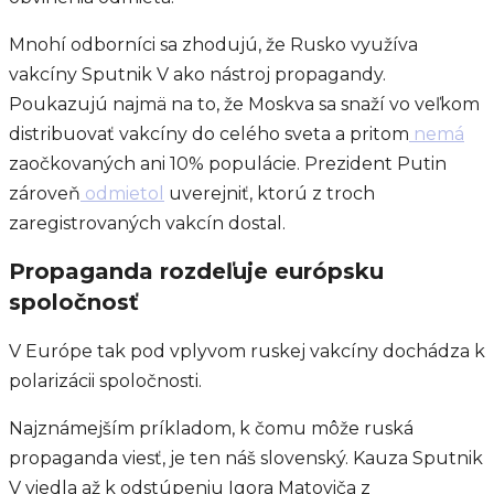
Mnohí odborníci sa zhodujú, že Rusko využíva
vakcíny Sputnik V ako nástroj propagandy.
Poukazujú najmä na to, že Moskva sa snaží vo veľkom
distribuovať vakcíny do celého sveta a pritom
nemá
zaočkovaných ani 10% populácie. Prezident Putin
zároveň
odmietol
uverejniť, ktorú z troch
zaregistrovaných vakcín dostal.
Propaganda rozdeľuje európsku
spoločnosť
V Európe tak pod vplyvom ruskej vakcíny dochádza k
polarizácii spoločnosti.
Najznámejším príkladom, k čomu môže ruská
propaganda viesť, je ten náš slovenský. Kauza Sputnik
V viedla až k odstúpeniu Igora Matoviča z