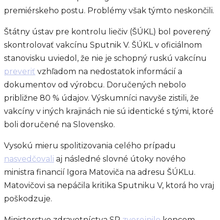
premiérskeho postu. Problémy však týmto neskončili.
Štátny ústav pre kontrolu liečiv (ŠÚKL) bol poverený
skontrolovať vakcínu Sputnik V. ŠÚKL v oficiálnom
stanovisku uviedol, že nie je schopný ruskú vakcínu
preveriť
vzhľadom na nedostatok informácií a
dokumentov od výrobcu. Doručených nebolo
približne 80 % údajov. Výskumníci navyše zistili, že
vakcíny v iných krajinách nie sú identické s tými, ktoré
boli doručené na Slovensko.
Vysokú mieru spolitizovania celého prípadu
nasvedčovali
aj následné slovné útoky nového
ministra financií Igora Matoviča na adresu ŠÚKLu.
Matovičovi sa nepáčila kritika Sputniku V, ktorá ho vraj
poškodzuje.
Ministerstvo zdravotníctva SR
zverejnilo
koncom