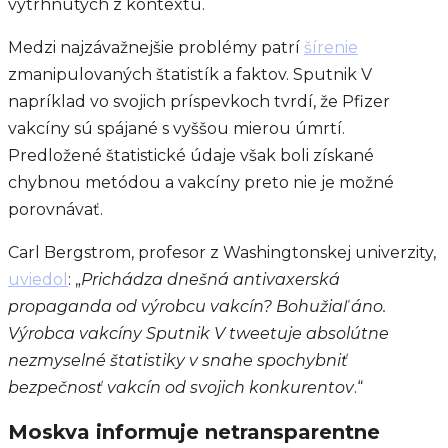
vytrhnutých z kontextu.
Medzi najzávažnejšie problémy patrí
šírenie
zmanipulovaných štatistík a faktov. Sputnik V
napríklad vo svojich príspevkoch tvrdí, že Pfizer
vakcíny sú spájané s vyššou mierou úmrtí.
Predložené štatistické údaje však boli získané
chybnou metódou a vakcíny preto nie je možné
porovnávať.
Carl Bergstrom, profesor z Washingtonskej univerzity,
uviedol
: „
Prichádza dnešná antivaxerská
propaganda od výrobcu vakcín? Bohužiaľ áno.
Výrobca vakcíny Sputnik V tweetuje absolútne
nezmyselné štatistiky v snahe spochybniť
bezpečnosť vakcín od svojich konkurentov
.“
Moskva informuje netransparentne