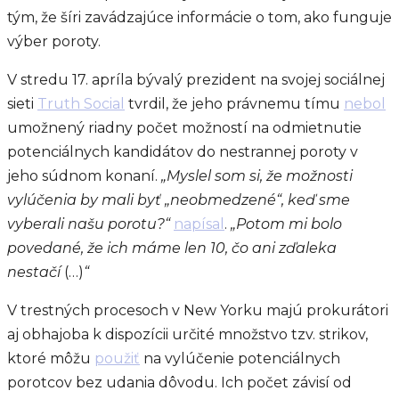
tým, že šíri zavádzajúce informácie o tom, ako funguje
výber poroty.
V stredu 17. apríla bývalý prezident na svojej sociálnej
sieti
Truth Social
tvrdil, že jeho právnemu tímu
nebol
umožnený riadny počet možností na odmietnutie
potenciálnych kandidátov
do nestrannej poroty v
jeho súdnom konaní.
„Myslel som si, že možnosti
vylúčenia by mali byť „neobmedzené“, keď sme
vyberali našu porotu?“
napísal
.
„Potom mi bolo
povedané, že ich máme len 10, čo ani zďaleka
nestačí
(…)
“
V trestných procesoch v New Yorku majú prokurátori
aj obhajoba k dispozícii určité množstvo tzv. strikov,
ktoré môžu
použiť
na vylúčenie potenciálnych
porotcov bez udania dôvodu. Ich počet závisí od