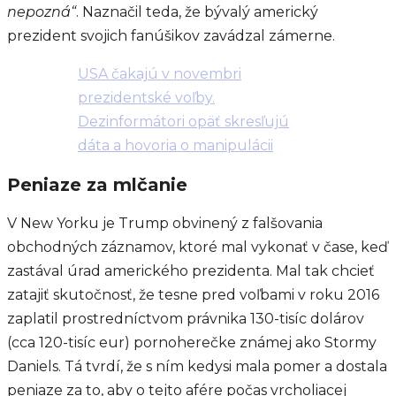
nepozná“
. Naznačil teda, že bývalý americký
prezident svojich fanúšikov zavádzal zámerne.
USA čakajú v novembri
prezidentské voľby.
Dezinformátori opäť skresľujú
dáta a hovoria o manipulácii
Peniaze za mlčanie
V New Yorku je Trump obvinený z falšovania
obchodných záznamov, ktoré mal vykonať v čase, keď
zastával úrad amerického prezidenta. Mal tak chcieť
zatajiť skutočnosť, že tesne pred voľbami v roku 2016
zaplatil prostredníctvom právnika 130-tisíc dolárov
(cca 120-tisíc eur) pornoherečke známej ako Stormy
Daniels. Tá tvrdí, že s ním kedysi mala pomer a dostala
peniaze za to, aby o tejto afére počas vrcholiacej