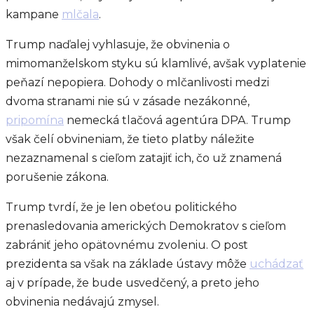
kampane
mlčala
.
Trump naďalej vyhlasuje, že obvinenia o
mimomanželskom styku sú klamlivé, avšak vyplatenie
peňazí nepopiera. Dohody o mlčanlivosti medzi
dvoma stranami nie sú v zásade nezákonné,
pripomína
nemecká tlačová agentúra DPA. Trump
však čelí obvineniam, že tieto platby náležite
nezaznamenal s cieľom zatajiť ich, čo už znamená
porušenie zákona.
Trump tvrdí, že je len obeťou politického
prenasledovania amerických Demokratov s cieľom
zabrániť jeho opätovnému zvoleniu. O post
prezidenta sa však na základe ústavy môže
uchádzať
aj v prípade, že bude usvedčený, a preto jeho
obvinenia nedávajú zmysel.