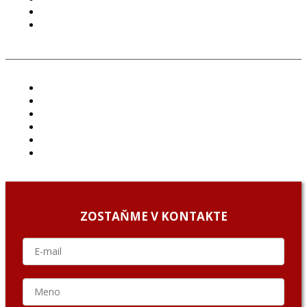
COOKIES
GDPR
ČLÁNKY
PROJEKTY
PODCAST
ARCHÍV
O NÁS/ABOUT US
PODCAST GUESTS
ZOSTAŇME V KONTAKTE