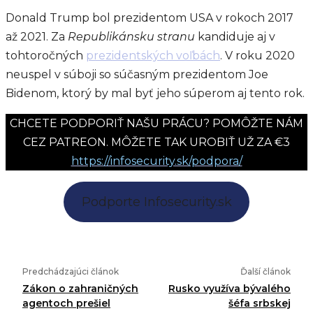
Donald Trump bol prezidentom USA v rokoch 2017
až 2021. Za
Republikánsku stranu
kandiduje aj v
tohtoročných
prezidentských voľbách
. V roku 2020
neuspel v súboji so súčasným prezidentom Joe
Bidenom, ktorý by mal byť jeho súperom aj tento rok.
CHCETE PODPORIŤ NAŠU PRÁCU? POMÔŽTE NÁM
CEZ PATREON. MÔŽETE TAK UROBIŤ UŽ ZA €3
https://infosecurity.sk/podpora/
Podporte Infosecurity.sk
Predchádzajúci článok
Ďalší článok
Zákon o zahraničných
Rusko využíva bývalého
agentoch prešiel
šéfa srbskej