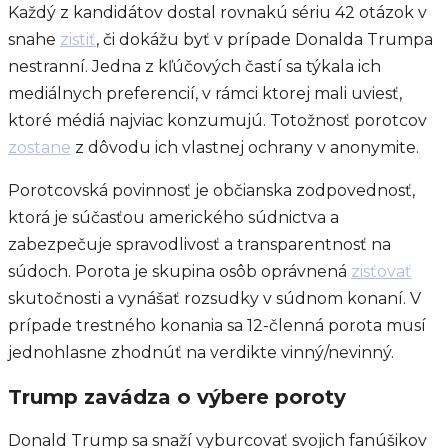
Každý z kandidátov dostal rovnakú sériu 42 otázok v
snahe
zistiť
, či dokážu byť v prípade Donalda Trumpa
nestranní. Jedna z kľúčových častí sa týkala ich
mediálnych preferencií, v rámci ktorej mali uviesť,
ktoré médiá najviac konzumujú. Totožnosť porotcov
zostane
z dôvodu ich vlastnej ochrany v anonymite.
Porotcovská povinnosť je občianska zodpovednosť,
ktorá je súčasťou amerického súdnictva a
zabezpečuje spravodlivosť a transparentnosť na
súdoch. Porota je skupina osôb oprávnená
zisťovať
skutočnosti a vynášať rozsudky v súdnom konaní. V
prípade trestného konania sa 12-členná porota musí
jednohlasne zhodnúť na verdikte vinný/nevinný.
Trump zavádza o výbere poroty
Donald Trump sa snaží vyburcovať svojich fanúšikov