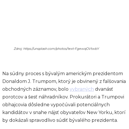
Zdroj: https://unsplash.com/photos/text-FgewqOVtwbY
Na súdny proces s bývalým americkým prezidentom
Donaldom J. Trumpom, ktorý je obvinený z falšovania
obchodných záznamov, bolo
vybraných
dvanásť
porotcov a šesť náhradníkov. Prokurátori a Trumpovi
obhajcovia dôsledne vypočúvali potenciálnych
kandidátov v snahe nájsť obyvateľov New Yorku, ktorí
by dokázali spravodlivo súdiť bývalého prezidenta.