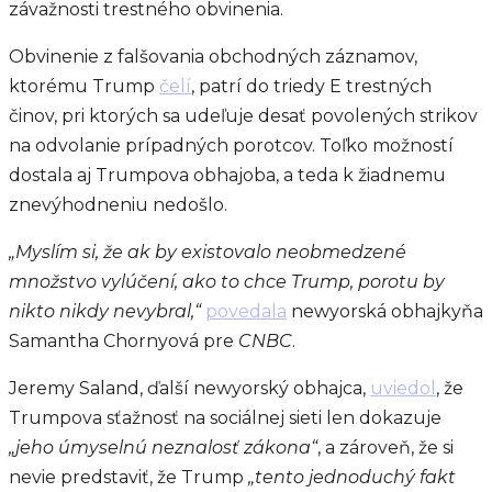
závažnosti trestného obvinenia.
Obvinenie z falšovania obchodných záznamov,
ktorému Trump
čelí
, patrí do triedy E trestných
činov, pri ktorých sa udeľuje desať povolených strikov
na odvolanie prípadných porotcov. Toľko možností
dostala aj Trumpova obhajoba, a teda k žiadnemu
znevýhodneniu nedošlo.
„Myslím si, že ak by existovalo neobmedzené
množstvo vylúčení, ako to chce Trump, porotu by
nikto nikdy nevybral,“
povedala
newyorská obhajkyňa
Samantha Chornyová pre
CNBC
.
Jeremy Saland, ďalší newyorský obhajca,
uviedol
, že
Trumpova sťažnosť na sociálnej sieti len dokazuje
„jeho úmyselnú neznalosť zákona“
, a zároveň, že si
nevie predstaviť, že Trump
„tento jednoduchý fakt