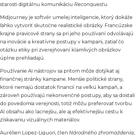
starosti digitálnu komunikáciu
Reconquestu
.
Midjourney je softvér umelej inteligencie, ktorý dokáže
ľahko vytvoriť skutočne realistické obrázky. Francúzske
krajne pravicové strany sa pri jeho používaní odvolávajú
na inovácie a kreatívne postupy v kampani, zatiaľ čo
otázku etiky pri zverejňovaní klamlivých obrázkov
úplne prehliadajú.
Používanie AI nástrojov sa pritom môže dotýkať aj
finančnej stránky kampane. Menšie politické strany,
ktoré nemajú dostatok financií na veľkú kampaň, a
zároveň používajú nekonvenčné postupy, aby sa dostali
do povedomia verejnosti, totiž môžu preferovať tvorbu
AI obsahu ako lacnejšiu, ale aj efektívnejšiu cestu k
získavaniu vizuálnych materiálov.
Aurélien Lopez-Liguori, člen
Národného zhromaždenia
,