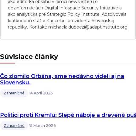
ako editorka obsahu v rámci newsletteru o
dezinformáciách Digital Infospace Security Initiative a
ako analytička pre Strategic Policy Institute. Absolvovala
krátkodobú stáž v Kancelárii prezidenta Slovenskej
republiky. Kontakt: michaela.duboczi@adaptinstitute.org
Súvisiace články
Čo zlomilo Orbána, sme nedávno videli aj na
Slovensku.
Zahraničné
14 April 2026
Politici proti Kremľu: Slepé náboje a drevené pu
Zahraničné
15 March 2026