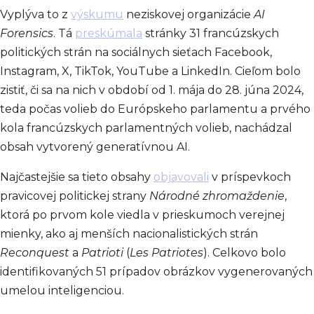
Vyplýva to z
výskumu
neziskovej organizácie
AI
Forensics
. Tá
preskúmala
stránky 31 francúzskych
politických strán na sociálnych sieťach Facebook,
Instagram, X, TikTok, YouTube a LinkedIn. Cieľom bolo
zistiť, či sa na nich v období od 1. mája do 28. júna 2024,
teda počas volieb do Európskeho parlamentu a prvého
kola francúzskych parlamentných volieb, nachádzal
obsah vytvorený generatívnou AI.
Najčastejšie sa tieto obsahy
objavovali
v príspevkoch
pravicovej politickej strany
Národné zhromaždenie
,
ktorá po prvom kole viedla v prieskumoch verejnej
mienky, ako aj menších nacionalistických strán
Reconquest
a
Patrioti
(
Les Patriotes
). Celkovo bolo
identifikovaných 51 prípadov obrázkov vygenerovaných
umelou inteligenciou.