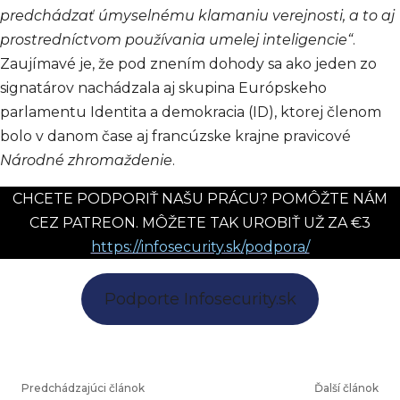
predchádzať úmyselnému klamaniu verejnosti, a to aj
prostredníctvom používania umelej inteligencie“
.
Zaujímavé je, že pod znením dohody sa ako jeden zo
signatárov nachádzala aj skupina Európskeho
parlamentu Identita a demokracia (ID), ktorej členom
bolo v danom čase aj francúzske krajne pravicové
Národné zhromaždenie
.
CHCETE PODPORIŤ NAŠU PRÁCU? POMÔŽTE NÁM
CEZ PATREON. MÔŽETE TAK UROBIŤ UŽ ZA €3
https://infosecurity.sk/podpora/
Podporte Infosecurity.sk
Predchádzajúci článok
Ďalší článok