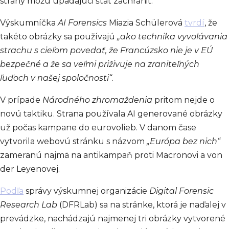
strany môžu upadajúci štát zachrániť.
Výskumníčka
AI Forensics
Miazia Schülerová
tvrdí
, že
takéto obrázky sa používajú
„ako technika vyvolávania
strachu s cieľom povedať, že Francúzsko nie je v EÚ
bezpečné a že sa veľmi priživuje na zraniteľných
ľuďoch v našej spoločnosti“
.
V prípade
Národného zhromaždenia
pritom nejde o
novú taktiku. Strana používala AI generované obrázky
už počas kampane do eurovolieb. V danom čase
vytvorila webovú stránku s názvom
„Európa bez nich“
zameranú najmä na antikampaň proti Macronovi a von
der Leyenovej.
Podľa
správy výskumnej organizácie
Digital Forensic
Research Lab
(DFRLab) sa na stránke, ktorá je naďalej v
prevádzke, nachádzajú najmenej tri obrázky vytvorené