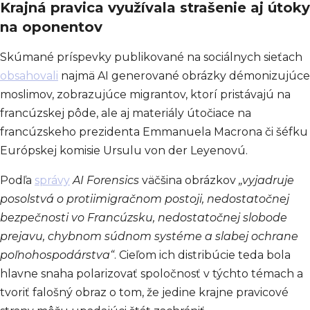
Krajná pravica využívala strašenie aj útoky
na oponentov
Skúmané príspevky publikované na sociálnych sieťach
obsahovali
najmä AI generované obrázky démonizujúce
moslimov, zobrazujúce migrantov, ktorí pristávajú na
francúzskej pôde, ale aj materiály útočiace na
francúzskeho prezidenta Emmanuela Macrona či šéfku
Európskej komisie Ursulu von der Leyenovú.
Podľa
správy
AI Forensics
väčšina obrázkov
„vyjadruje
posolstvá o protiimigračnom postoji, nedostatočnej
bezpečnosti vo Francúzsku, nedostatočnej slobode
prejavu, chybnom súdnom systéme a slabej ochrane
poľnohospodárstva“
. Cieľom ich distribúcie teda bola
hlavne snaha polarizovať spoločnosť v týchto témach a
tvoriť falošný obraz o tom, že jedine krajne pravicové