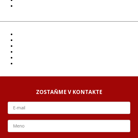
COOKIES
GDPR
ČLÁNKY
PROJEKTY
PODCAST
ARCHÍV
O NÁS/ABOUT US
PODCAST GUESTS
ZOSTAŇME V KONTAKTE