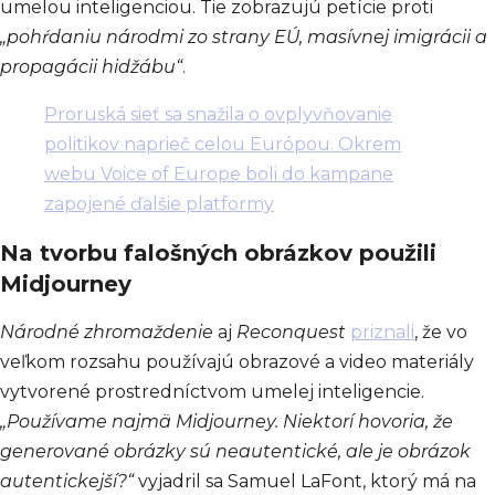
umelou inteligenciou. Tie zobrazujú petície proti
„pohŕdaniu národmi zo strany EÚ, masívnej imigrácii a
propagácii hidžábu“
.
Proruská sieť sa snažila o ovplyvňovanie
politikov naprieč celou Európou. Okrem
webu Voice of Europe boli do kampane
zapojené ďalšie platformy
Na tvorbu falošných obrázkov použili
Midjourney
Národné zhromaždenie
aj
Reconquest
priznali
, že vo
veľkom rozsahu používajú obrazové a video materiály
vytvorené prostredníctvom umelej inteligencie.
„Používame najmä Midjourney. Niektorí hovoria, že
generované obrázky sú neautentické, ale je obrázok
autentickejší?“
vyjadril sa Samuel LaFont, ktorý má na