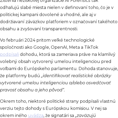
Zistenia neziskovej organizácie
AI Forensics
tak
odhaľujú slabé miesta nielen v definovaní toho, čo je v
politickej kampani dovolené a vhodné, ale aj v
dodržiavaní záväzkov platforiem v označovaní takéhoto
obsahu a zvyšovaní transparentnosti.
Vo februári 2024 pritom veľké technologické
spoločnosti ako Google, OpenAI, Meta a TikTok
podpísali
dohodu, ktorá sa zameriava práve na klamlivý
volebný obsah vytvorený umelou inteligenciou pred
voľbami do Európskeho parlamentu. Dohoda stanovuje,
že platformy budú
„identifikovať realistické obrázky
vytvorené umelou inteligenciou a/alebo osvedčovať
pravosť obsahu a jeho pôvod“.
Okrem toho, niektoré politické strany podpísali vlastnú
verziu tejto dohody s Európskou komisiou. V nej sa
okrem iného
uvádza
, že signatári sa
„zaväzujú