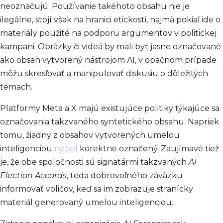
neoznačujú. Používanie takéhoto obsahu nie je
ilegálne, stojí však na hranici etickosti, najmä pokiaľ ide o
materiály použité na podporu argumentov v politickej
kampani. Obrázky či videá by mali byť jasne označované
ako obsah vytvorený nástrojom AI, v opačnom prípade
môžu skresľovať a manipulovať diskusiu o dôležitých
témach.
Platformy Meta a X majú existujúce politiky týkajúce sa
označovania takzvaného syntetického obsahu. Napriek
tomu, žiadny z obsahov vytvorených umelou
inteligenciou
nebol
korektne označený. Zaujímavé tiež
je, že obe spoločnosti sú signatármi takzvaných
AI
Election Accords
, teda dobrovoľného záväzku
informovať voličov, keď sa im zobrazuje stranícky
materiál generovaný umelou inteligenciou.