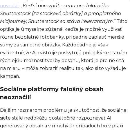
povedal
:
„Keď si porovnáte cenu predplatného
Shutterstock [za stockové obrázky] a predplatného
Midjourney, Shutterstock sa stáva irelevantným.“
Táto
optika je úmyselne zúžená, keďže je možné využívať
rôzne bezplatné fotobanky, prípadne zaplatiť menšie
sumy za samotné obrázky. Každopádne je však
evidentné, že AI nástroje poskytujú politickým stranám
rýchlejšiu možnosť tvorby obsahu, ktorá je pre ne šitá
na mieru – môže zobraziť realitu tak, ako si to vyžaduje
kampaň.
Sociálne platformy falošný obsah
neoznačili
Ďalším rozmerom problému je skutočnosť, že sociálne
siete stále nedokážu dostatočne rozpoznávať AI
generovaný obsah a v mnohých prípadoch ho v praxi