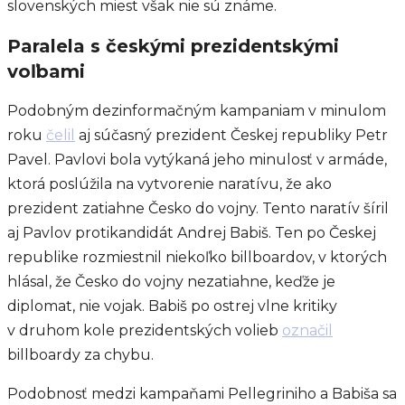
slovenských miest však nie sú známe.
Paralela s českými prezidentskými
voľbami
Podobným dezinformačným kampaniam v minulom
roku
čelil
aj súčasný prezident Českej republiky Petr
Pavel. Pavlovi bola vytýkaná jeho minulosť v armáde,
ktorá poslúžila na vytvorenie naratívu, že ako
prezident zatiahne Česko do vojny. Tento naratív šíril
aj Pavlov protikandidát Andrej Babiš. Ten po Českej
republike rozmiestnil niekoľko billboardov, v ktorých
hlásal, že Česko do vojny nezatiahne, keďže je
diplomat, nie vojak. Babiš po ostrej vlne kritiky
v druhom kole prezidentských volieb
označil
billboardy za chybu.
Podobnosť medzi kampaňami Pellegriniho a Babiša sa