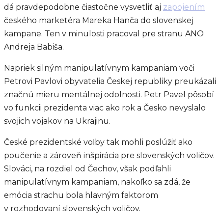
dá pravdepodobne čiastočne vysvetliť aj
zapojením
českého marketéra Mareka Hanča do slovenskej
kampane. Ten v minulosti pracoval pre stranu ANO
Andreja Babiša.
Napriek silným manipulatívnym kampaniam voči
Petrovi Pavlovi obyvatelia Českej republiky preukázali
značnú mieru mentálnej odolnosti. Petr Pavel pôsobí
vo funkcii prezidenta viac ako rok a Česko nevyslalo
svojich vojakov na Ukrajinu.
České prezidentské voľby tak mohli poslúžiť ako
poučenie a zároveň inšpirácia pre slovenských voličov.
Slováci, na rozdiel od Čechov, však podľahli
manipulatívnym kampaniam, nakoľko sa zdá, že
emócia strachu bola hlavným faktorom
v rozhodovaní slovenských voličov.