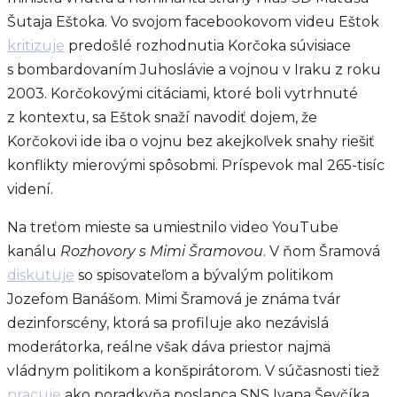
Šutaja Eštoka. Vo svojom facebookovom videu Eštok
kritizuje
predošlé rozhodnutia Korčoka súvisiace
s bombardovaním Juhoslávie a vojnou v Iraku z roku
2003. Korčokovými citáciami, ktoré boli vytrhnuté
z kontextu, sa Eštok snaží navodiť dojem, že
Korčokovi ide iba o vojnu bez akejkoľvek snahy riešiť
konflikty mierovými spôsobmi. Príspevok mal 265-tisíc
videní.
Na treťom mieste sa umiestnilo video YouTube
kanálu
Rozhovory s Mimi Šramovou
. V ňom Šramová
diskutuje
so spisovateľom a bývalým politikom
Jozefom Banášom. Mimi Šramová je známa tvár
dezinforscény, ktorá sa profiluje ako nezávislá
moderátorka, reálne však dáva priestor najmä
vládnym politikom a konšpirátorom. V súčasnosti tiež
pracuje
ako poradkyňa poslanca SNS Ivana Ševčíka.