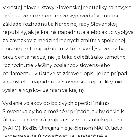
V šiestej hlave Ústavy Slovenskej republiky sa navyše
uvádza
, že prezident môže vypovedať vojnu na
základe rozhodnutia Národnej rady Slovenskej
republiky, ak je krajina napadnutá alebo ak to vyplýva
zo záväzkov z medzinárodných zmlúv o spoločnej
obrane proti napadnutiu. Z toho vyplýva, že osoba
prezidenta naozaj nie je taká dôležitá ako samotné
rozhodnutie väčšiny poslancov slovenského
parlamentu. V ústave sa zároveň opisuje iba prípad
vojenského napadnutia Slovenskej republiky, nie
vyslanie vojakov za hranice krajiny.
Vyslanie vojakov do bojových operácií mimo
Slovenska by bolo možné v prípade, ak by došlo k
útoku na členskú krajinu Severoatlantickej aliancie
(NATO). Keďže Ukrajina nie je členom NATO, tieto
tvrdenia sa dajú považovať za tendenčné a