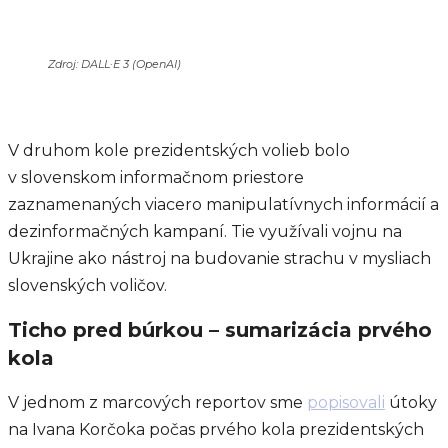
Zdroj: DALL·E 3 (OpenAI)
V druhom kole prezidentských volieb bolo
v slovenskom informačnom priestore
zaznamenaných viacero manipulatívnych informácií a
dezinformačných kampaní. Tie využívali vojnu na
Ukrajine ako nástroj na budovanie strachu v mysliach
slovenských voličov.
Ticho pred búrkou – sumarizácia prvého
kola
V jednom z marcových reportov sme
popisovali
útoky
na Ivana Korčoka počas prvého kola prezidentských