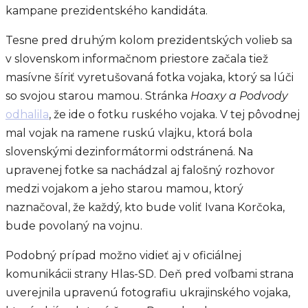
kampane prezidentského kandidáta.
Tesne pred druhým kolom prezidentských volieb sa
v slovenskom informačnom priestore začala tiež
masívne šíriť vyretušovaná fotka vojaka, ktorý sa lúči
so svojou starou mamou. Stránka
Hoaxy a Podvody
odhalila
, že ide o fotku ruského vojaka. V tej pôvodnej
mal vojak na ramene ruskú vlajku, ktorá bola
slovenskými dezinformátormi odstránená. Na
upravenej fotke sa nachádzal aj falošný rozhovor
medzi vojakom a jeho starou mamou, ktorý
naznačoval, že každý, kto bude voliť Ivana Korčoka,
bude povolaný na vojnu.
Podobný prípad možno vidieť aj v oficiálnej
komunikácii strany Hlas-SD. Deň pred voľbami strana
uverejnila upravenú fotografiu ukrajinského vojaka,