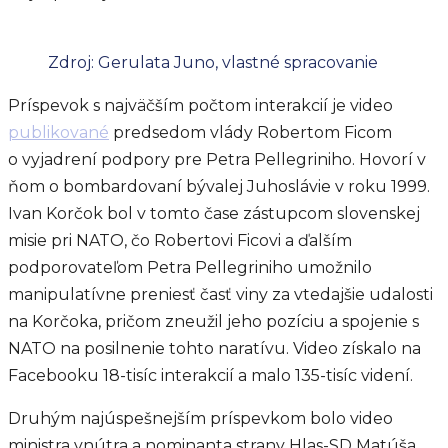
Zdroj: Gerulata Juno, vlastné spracovanie
Príspevok s najväčším počtom interakcií je video
publikované
predsedom vlády Robertom Ficom
o vyjadrení podpory pre Petra Pellegriniho. Hovorí v
ňom o bombardovaní bývalej Juhoslávie v roku 1999.
Ivan Korčok bol v tomto čase zástupcom slovenskej
misie pri NATO, čo Robertovi Ficovi a ďalším
podporovateľom Petra Pellegriniho umožnilo
manipulatívne preniesť časť viny za vtedajšie udalosti
na Korčoka, pričom zneužil jeho pozíciu a spojenie s
NATO na posilnenie tohto naratívu. Video získalo na
Facebooku 18-tisíc interakcií a malo 135-tisíc videní.
Druhým najúspešnejším príspevkom bolo video
ministra vnútra a nominanta strany Hlas-SD Matúša