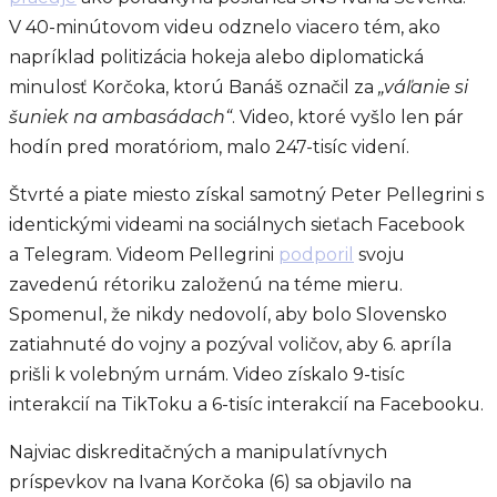
V 40-minútovom videu odznelo viacero tém, ako
napríklad politizácia hokeja alebo diplomatická
minulosť Korčoka, ktorú Banáš označil za
„váľanie si
šuniek na ambasádach“
. Video, ktoré vyšlo len pár
hodín pred moratóriom, malo 247-tisíc videní.
Štvrté a piate miesto získal samotný Peter Pellegrini s
identickými videami na sociálnych sieťach Facebook
a Telegram. Videom Pellegrini
podporil
svoju
zavedenú rétoriku založenú na téme mieru.
Spomenul, že nikdy nedovolí, aby bolo Slovensko
zatiahnuté do vojny a pozýval voličov, aby 6. apríla
prišli k volebným urnám. Video získalo 9-tisíc
interakcií na TikToku a 6-tisíc interakcií na Facebooku.
Najviac diskreditačných a manipulatívnych
príspevkov na Ivana Korčoka (6) sa objavilo na