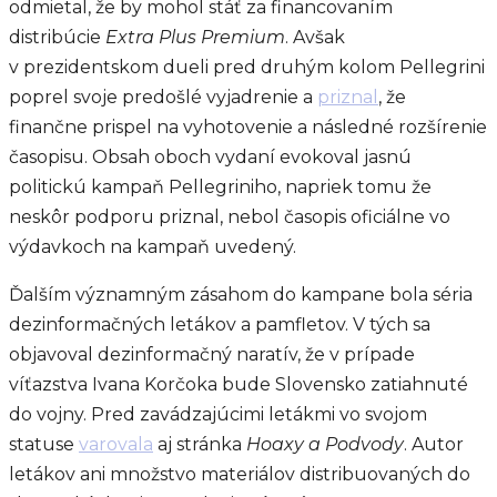
odmietal, že by mohol stáť za financovaním
distribúcie
Extra Plus Premium
. Avšak
v prezidentskom dueli pred druhým kolom Pellegrini
poprel svoje predošlé vyjadrenie a
priznal
, že
finančne prispel na vyhotovenie a následné rozšírenie
časopisu. Obsah oboch vydaní evokoval jasnú
politickú kampaň Pellegriniho, napriek tomu že
neskôr podporu priznal, nebol časopis oficiálne vo
výdavkoch na kampaň uvedený.
Ďalším významným zásahom do kampane bola séria
dezinformačných letákov a pamfletov. V tých sa
objavoval dezinformačný naratív, že v prípade
víťazstva Ivana Korčoka bude Slovensko zatiahnuté
do vojny. Pred zavádzajúcimi letákmi vo svojom
statuse
varovala
aj stránka
Hoaxy a Podvody
. Autor
letákov ani množstvo materiálov distribuovaných do