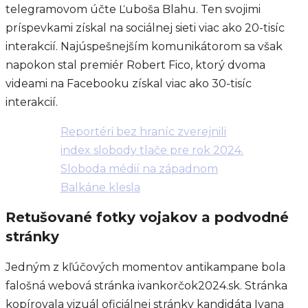
telegramovom účte Ľuboša Blahu. Ten svojimi
príspevkami získal na sociálnej sieti viac ako 20-tisíc
interakcií. Najúspešnejším komunikátorom sa však
napokon stal premiér Robert Fico, ktorý dvoma
videami na Facebooku získal viac ako 30-tisíc
interakcií.
Reportéri bez hraníc zverejnili
index slobody tlače pre rok 2024.
Sloboda médií na západnom
Balkáne klesla
Retušované fotky vojakov a podvodné
stránky
Jedným z kľúčových momentov antikampane bola
falošná webová stránka ivankorčok2024.sk. Stránka
kopírovala vizuál oficiálnej stránky kandidáta Ivana