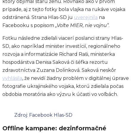
ktorý objímal starú ženu. Rovnako ako v prvom
prípade, aj z tejto fotky bola vlajka na rukáve vojaka
odstránená. Strana Hlas-SD ju
uverejnila
na
Facebooku s popisom
„Voľte MIER, nie vojnu“
.
Fotku následne zdieľali viacerí poslanci strany Hlas-
SD, ako napríklad minister investícií, regionálneho
rozvoja a informatizácie Richard Raši, ministerka
hospodárstva Denisa Saková či šéfka rezortu
zdravotníctva Zuzana Dolinková. Saková neskôr
vyhlásila
, že nevidí žiadny problém v digitálnej úprave
fotografie ukrajinského vojaka, ktorú zdieľala počas
obdobia moratória ako výzvu k účasti vo voľbách.
Zdroj: Facebook Hlas-SD
Offline kampane: dezinformačné