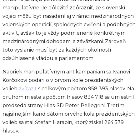
manipulatívne. Je dôležité zdôrazniť, že slovenskí
vojaci môžu byť nasadení aj v rámci medzinárodných
vojenských operácií, spoločných cvičení a podobných
aktivít, avšak to je vždy podmienené konkrétnymi
medzinárodnými dohodami a záväzkami. Zároveň
toto vyslanie musí byť za každých okolností
odsúhlasené vládou a parlamentom.
Napriek manipulatívnym antikampaniam sa Ivanovi
Korčokovi podarilo v prvom kole prezidentských
volieb
zvíťaziť
s celkovým počtom 958 393 hlasov. Na
druhom mieste s počtom hlasov 834 718 sa umiestnil
predseda strany Hlas-SD Peter Pellegrini. Tretím
najsilnejším kandidátom prvého kola prezidentských
volieb sa stal Štefan Harabin, ktorý získal 264 579
hlasov.