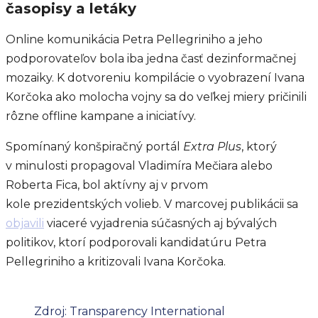
časopisy a letáky
Online komunikácia Petra Pellegriniho a jeho
podporovateľov bola iba jedna časť dezinformačnej
mozaiky. K dotvoreniu kompilácie o vyobrazení Ivana
Korčoka ako molocha vojny sa do veľkej miery pričinili
rôzne offline kampane a iniciatívy.
Spomínaný konšpiračný portál
Extra Plus
, ktorý
v minulosti propagoval Vladimíra Mečiara alebo
Roberta Fica, bol aktívny aj v prvom
kole prezidentských volieb. V marcovej publikácii sa
objavili
viaceré vyjadrenia súčasných aj bývalých
politikov, ktorí podporovali kandidatúru Petra
Pellegriniho a kritizovali Ivana Korčoka.
Zdroj: Transparency International