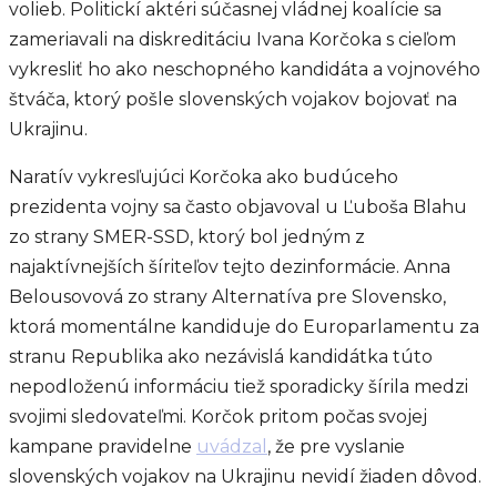
volieb. Politickí aktéri súčasnej vládnej koalície sa
zameriavali na diskreditáciu Ivana Korčoka s cieľom
vykresliť ho ako neschopného kandidáta a vojnového
štváča, ktorý pošle slovenských vojakov bojovať na
Ukrajinu.
Naratív vykresľujúci Korčoka ako budúceho
prezidenta vojny sa často objavoval u Ľuboša Blahu
zo strany SMER-SSD, ktorý bol jedným z
najaktívnejších šíriteľov tejto dezinformácie. Anna
Belousovová zo strany Alternatíva pre Slovensko,
ktorá momentálne kandiduje do Europarlamentu za
stranu Republika ako nezávislá kandidátka túto
nepodloženú informáciu tiež sporadicky šírila medzi
svojimi sledovateľmi. Korčok pritom počas svojej
kampane pravidelne
uvádzal
, že pre vyslanie
slovenských vojakov na Ukrajinu nevidí žiaden dôvod.