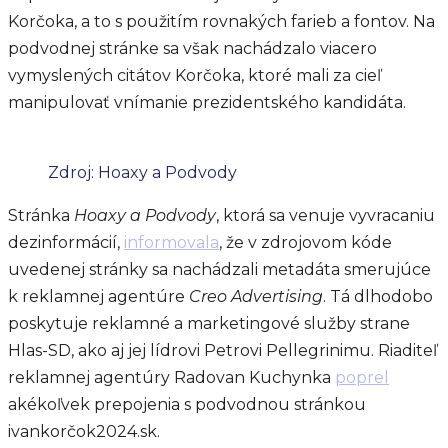
Korčoka, a to s použitím rovnakých farieb a fontov. Na
podvodnej stránke sa však nachádzalo viacero
vymyslených citátov Korčoka, ktoré mali za cieľ
manipulovať vnímanie prezidentského kandidáta.
Zdroj: Hoaxy a Podvody
Stránka
Hoaxy a Podvody
, ktorá sa venuje vyvracaniu
dezinformácií,
informovala
, že v zdrojovom kóde
uvedenej stránky sa nachádzali metadáta smerujúce
k reklamnej agentúre
Creo Advertising
. Tá dlhodobo
poskytuje reklamné a marketingové služby strane
Hlas-SD, ako aj jej lídrovi Petrovi Pellegrinimu. Riaditeľ
reklamnej agentúry Radovan Kuchynka
poprel
akékoľvek prepojenia s podvodnou stránkou
ivankorčok2024.sk.