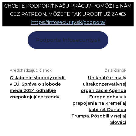
CHCETE PODPORIŤ NAŠU PRÁCU? POMÔŽTE NÁM
CEZ PATREON. MÔŽETE TAK UROBIŤ UŽ ZA €3
https://infosecurity.sk/podpora/
Podporte Infosecurity.sk
Predchádzajúci článok
Ďalší článok
Oslabenie slobody médií
Uniknuté e-maily
v EÚ: Správa o slobode
ultrakonzervatívnej
médií 2024 odhaľuje
organizácie Agenda
znepokojujúce trendy
Europe odhaľujú
prepojenia na Kremeľ aj
kabinet Donalda
Trumpa. Pôsobili v nej aj
Slováci