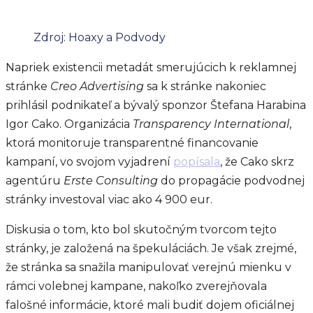
Zdroj: Hoaxy a Podvody
Napriek existencii metadát smerujúcich k reklamnej
stránke
Creo Advertising
sa k stránke nakoniec
prihlásil podnikateľ a bývalý sponzor Štefana Harabina
Igor Cako. Organizácia
Transparency International
,
ktorá monitoruje transparentné financovanie
kampaní, vo svojom vyjadrení
popísala
, že Cako skrz
agentúru
Erste Consulting
do propagácie podvodnej
stránky investoval viac ako 4 900 eur.
Diskusia o tom, kto bol skutočným tvorcom tejto
stránky, je založená na špekuláciách. Je však zrejmé,
že stránka sa snažila manipulovať verejnú mienku v
rámci volebnej kampane, nakoľko zverejňovala
falošné informácie, ktoré mali budiť dojem oficiálnej