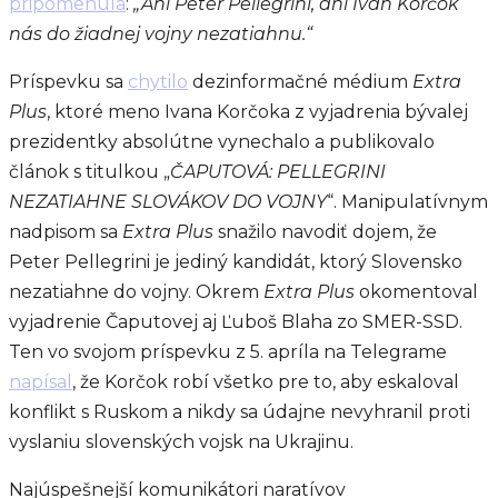
pripomenula
:
„Ani Peter Pellegrini, ani Ivan Korčok
nás do žiadnej vojny nezatiahnu.“
Príspevku sa
chytilo
dezinformačné médium
Extra
Plus
, ktoré meno Ivana Korčoka z vyjadrenia bývalej
prezidentky absolútne vynechalo a publikovalo
článok s titulkou „
ČAPUTOVÁ: PELLEGRINI
NEZATIAHNE SLOVÁKOV DO VOJNY
“. Manipulatívnym
nadpisom sa
Extra Plus
snažilo navodiť dojem, že
Peter Pellegrini je jediný kandidát, ktorý Slovensko
nezatiahne do vojny. Okrem
Extra Plus
okomentoval
vyjadrenie Čaputovej aj Ľuboš Blaha zo SMER-SSD.
Ten vo svojom príspevku z 5. apríla na Telegrame
napísal
, že Korčok robí všetko pre to, aby eskaloval
konflikt s Ruskom a nikdy sa údajne nevyhranil proti
vyslaniu slovenských vojsk na Ukrajinu.
Najúspešnejší komunikátori naratívov