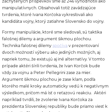
zachytených príspevkov sme až 246 vyhodnotili ako
manipulatívnych. Obsahovali totiž zavádzajúce
tvrdenia, ktoré Ivana Korčoka vykresľovali ako
kandidáta vojny, ktorý zatiahne Slovensko do vojny.
Formy manipulácie, ktoré sme sledovali, sú taktika
falošnej dilemy a argument šikmou plochou.
Technika falošnej dilemy
spočíva
v prezentovaní
dvoch možností výberu ako jediných možných, aj
napriek tomu, že existujú aj iné alternatívy. V tomto
prípade aktéri šírili tvrdenia, že Ivan Korčok bude
vždy za vojnu a Peter Pellegrini zase za mier.
Argument šikmou plochou je zase klam, podľa
ktorého malé kroky automaticky vedú k negatívnym
výsledkom, pričom má ísť o reťazovú reakciu. Aktéri
napríklad tvrdili, že zvolenie Ivana Korčoka za
prezidenta Slovenskej republiky bude priamo viesť k