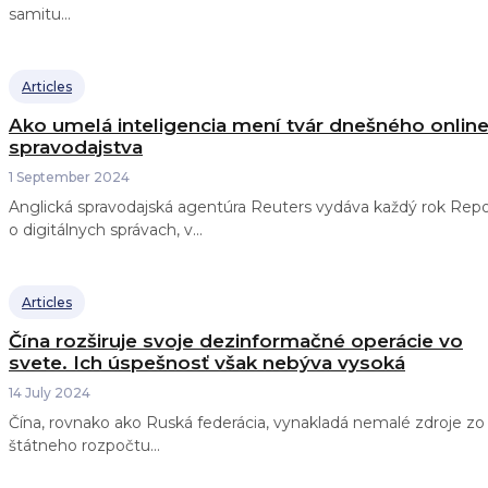
samitu...
Articles
Ako umelá inteligencia mení tvár dnešného onlin
spravodajstva
1 September 2024
Anglická spravodajská agentúra Reuters vydáva každý rok Repo
o digitálnych správach, v...
Articles
Čína rozširuje svoje dezinformačné operácie vo
svete. Ich úspešnosť však nebýva vysoká
14 July 2024
Čína, rovnako ako Ruská federácia, vynakladá nemalé zdroje zo
štátneho rozpočtu...