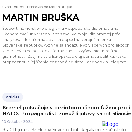
Úvod
Autori
Príspevky od Martin Bruška
MARTIN BRUŠKA
Študent inžinierskeho programu Hospodárska diplomacia na
Ekonomickej univerzite v Bratislave. Vo svojej diplomovej práci
analyzoval dezinformácie a ich dopad na verejnú mienku
Slovenskej republiky. Aktívne sa angažuje vo viacerých projektoch
zameraných na boj s dezinformáciami a zvyšovanie mediálnej
gramotnosti. Zaujíma sa o Európsku, ale aj domácu politiku, ruskú
propagandu a jej šírenie cez sociálne siete Facebook a Telegram.
Articles
Kremeľ pokračuje v dezinformačnom ťažení proti
NATO. Propagandisti zneužili júlový samit aliancie
10 October 2024
9. až 11. júla sa 32 členov Severoatlantickej aliancie zúčastnilo