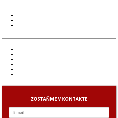
PODMIENKY POUŽÍVANIA
COOKIES
GDPR
ČLÁNKY
PROJEKTY
PODCAST
ARCHÍV
O NÁS/ABOUT US
PODCAST GUESTS
ZOSTAŇME V KONTAKTE