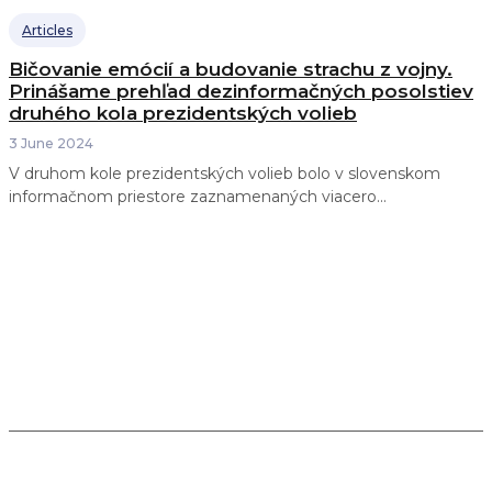
Articles
Bičovanie emócií a budovanie strachu z vojny.
Prinášame prehľad dezinformačných posolstiev
druhého kola prezidentských volieb
3 June 2024
V druhom kole prezidentských volieb bolo v slovenskom
informačnom priestore zaznamenaných viacero...
Spájame žurnalistiku, analýzu a vzdelávanie a
pomáhame budovať odolnosť slovenskej spoločnosti
voči novým hrozbám a výzvam v meniacom sa
technologickom a geopolitickom prostredí.
Kontakt: info@infosecurity.sk