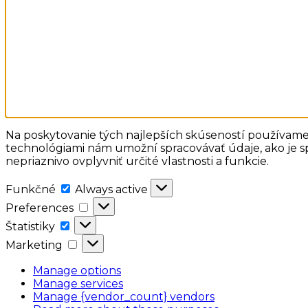
Na poskytovanie tých najlepších skúseností používame 
technológiami nám umožní spracovávať údaje, ako je sp
nepriaznivo ovplyvniť určité vlastnosti a funkcie.
Funkčné
Funkčné
Always active
Preferences
Preferences
Štatistiky
Štatistiky
Marketing
Marketing
Manage options
Manage services
Manage {vendor_count} vendors