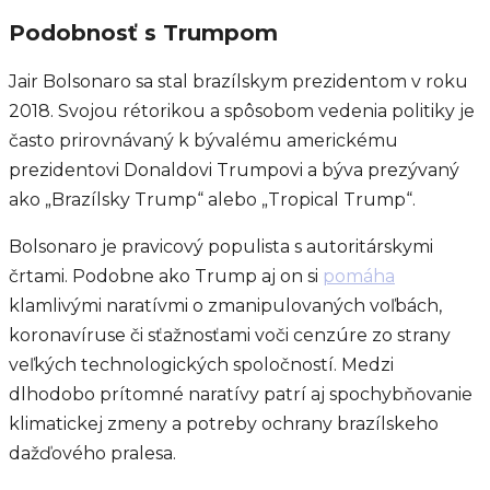
Podobnosť s Trumpom
Jair Bolsonaro sa stal brazílskym prezidentom v roku
2018. Svojou rétorikou a spôsobom vedenia politiky je
často prirovnávaný k bývalému americkému
prezidentovi Donaldovi Trumpovi a býva prezývaný
ako „Brazílsky Trump“ alebo „Tropical Trump“.
Bolsonaro je pravicový populista s autoritárskymi
črtami. Podobne ako Trump aj on si
pomáha
klamlivými naratívmi o zmanipulovaných voľbách,
koronavíruse či sťažnosťami voči cenzúre zo strany
veľkých technologických spoločností. Medzi
dlhodobo prítomné naratívy patrí aj spochybňovanie
klimatickej zmeny a potreby ochrany brazílskeho
dažďového pralesa.