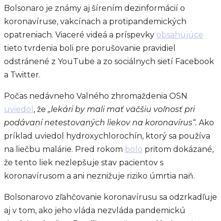
Bolsonaro je známy aj šírením dezinformácií o
koronavíruse, vakcínach a protipandemických
opatreniach. Viaceré videá a príspevky
obsahujúce
tieto tvrdenia boli pre porušovanie pravidiel
odstránené z YouTube a zo sociálnych sietí Facebook
a Twitter.
Počas nedávneho Valného zhromaždenia OSN
uviedol
, že
„lekári by mali mať väčšiu voľnosť pri
podávaní netestovaných liekov na koronavírus“.
Ako
príklad uviedol hydroxychlorochín, ktorý sa používa
na liečbu malárie. Pred rokom
bolo
pritom dokázané,
že tento liek nezlepšuje stav pacientov s
koronavírusom a ani neznižuje riziko úmrtia naň.
Bolsonarovo zľahčovanie koronavírusu sa odzrkadľuje
aj v tom, ako jeho vláda nezvláda pandemickú