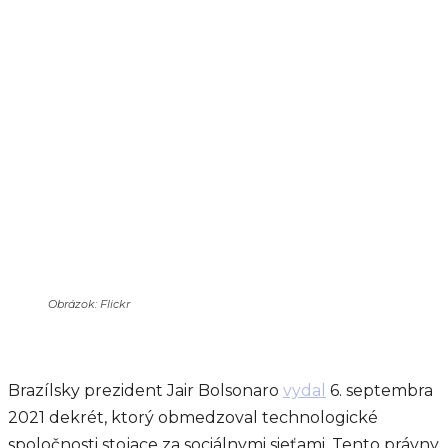
Obrázok: Flickr
Brazílsky prezident Jair Bolsonaro
vydal
6. septembra
2021 dekrét, ktorý obmedzoval technologické
spoločnosti stojace za sociálnymi sieťami. Tento právny