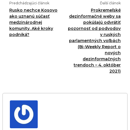
Predchádzajúci článok
Ďalší článok
Rusko nechce Kosovo
Prokremeľské
ako uznanú súčasť
dezinformačné weby sa
medzinárodnej
pokúšajú odvrátiť
komunity. Aké kroky
pozornosť od podvodov
podniká?
v ruských
parlamentných voľbách
(Bi-Weekly Report o
nových
dezinformačných
trendoch – 4. október
2021)