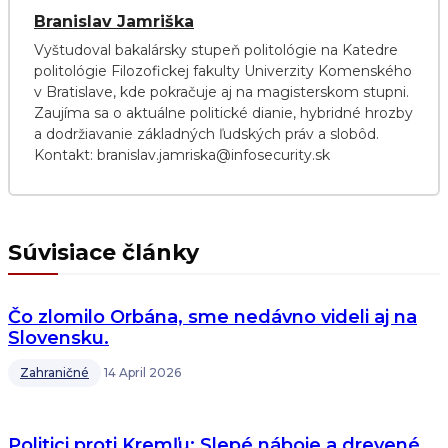
Branislav Jamriška
Vyštudoval bakalársky stupeň politológie na Katedre
politológie Filozofickej fakulty Univerzity Komenského
v Bratislave, kde pokračuje aj na magisterskom stupni.
Zaujíma sa o aktuálne politické dianie, hybridné hrozby
a dodržiavanie základných ľudských práv a slobôd.
Kontakt: branislav.jamriska@infosecurity.sk
Súvisiace články
Čo zlomilo Orbána, sme nedávno videli aj na
Slovensku.
Zahraničné
14 April 2026
Politici proti Kremľu: Slepé náboje a drevené