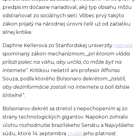
predpis im dočasne nariaďoval, aký typ obsahu môžu
odstraňovať zo sociálnych sietí. Vôbec prvý takýto
zákon prijatý na národnej úrovni čelil už od začiatku
silnej kritike.
Daphne Kellerová zo Stanfordskej univerzity
nazvala
spomínaný zákon mechanizmom,
„pri ktorom vláda
priloží palec na váhu, aby určila, čo môže byť na
internete“
. Kritikou nešetril ani profesor Affonso
Souza, podľa ktorého Bolsonaro dekrétom
„zaistil,
aby dezinformácie zostali na internete a boli ľahšie
šíriteľné“
.
Bolsonarov dekrét sa stretol s nepochopením aj zo
strany technologických gigantov. Napokon zohralo
úlohu rozhodnutie brazílskeho Senátu a Najvyššieho
súdu, ktoré 14. septembra
zrušili
jeho platnosť.