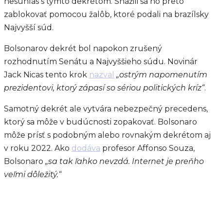
nesúhlas s týmto dekrétom. Snažili sa ho preto
zablokovať pomocou žalôb, ktoré podali na brazílsky
Najvyšší súd.
Bolsonarov dekrét bol napokon zrušený
rozhodnutím Senátu a Najvyššieho súdu. Novinár
Jack Nicas tento krok
nazval
„ostrým napomenutím
prezidentovi, ktorý zápasí so sériou politických kríz“
.
Samotný dekrét ale vytvára nebezpečný precedens,
ktorý sa môže v budúcnosti zopakovať. Bolsonaro
môže prísť s podobným alebo rovnakým dekrétom aj
v roku 2022. Ako
dodáva
profesor Affonso Souza,
Bolsonaro
„sa tak ľahko nevzdá. Internet je preňho
veľmi dôležitý.“