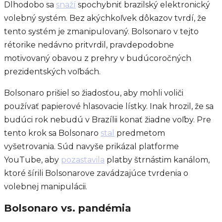
Dlhodobo sa
snaží
spochybniť brazilský elektronický
volebný systém. Bez akýchkoľvek dôkazov tvrdí, že
tento systém je zmanipulovaný. Bolsonaro v tejto
rétorike nedávno pritvrdil, pravdepodobne
motivovaný obavou z prehry v budúcoročných
prezidentských voľbách.
Bolsonaro prišiel so žiadosťou, aby mohli voliči
používať papierové hlasovacie lístky. Inak hrozil, že sa
budúci rok nebudú v Brazílii konať žiadne voľby. Pre
tento krok sa Bolsonaro
stal
predmetom
vyšetrovania. Súd navyše prikázal platforme
YouTube, aby
pozastavila
platby štrnástim kanálom,
ktoré šírili Bolsonarove zavádzajúce tvrdenia o
volebnej manipulácii.
Bolsonaro vs. pandémia