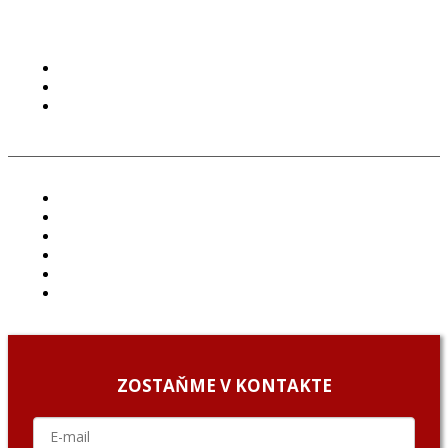
PODMIENKY POUŽÍVANIA
COOKIES
GDPR
ČLÁNKY
PROJEKTY
PODCAST
ARCHÍV
O NÁS/ABOUT US
PODCAST GUESTS
ZOSTAŇME V KONTAKTE