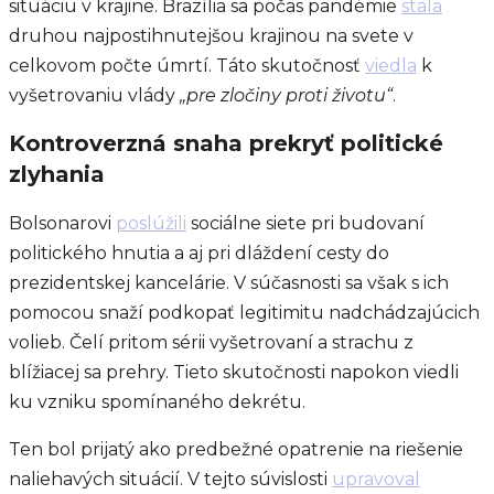
situáciu v krajine. Brazília sa počas pandémie
stala
druhou najpostihnutejšou krajinou na svete v
celkovom počte úmrtí. Táto skutočnosť
viedla
k
vyšetrovaniu vlády
„pre zločiny proti životu“
.
Kontroverzná snaha prekryť politické
zlyhania
Bolsonarovi
poslúžili
sociálne siete pri budovaní
politického hnutia a aj pri dláždení cesty do
prezidentskej kancelárie. V súčasnosti sa však s ich
pomocou snaží podkopať legitimitu nadchádzajúcich
volieb. Čelí pritom sérii vyšetrovaní a strachu z
blížiacej sa prehry. Tieto skutočnosti napokon viedli
ku vzniku spomínaného dekrétu.
Ten bol prijatý ako predbežné opatrenie na riešenie
naliehavých situácií. V tejto súvislosti
upravoval