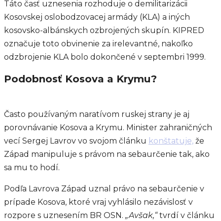
Táto časť uznesenia rozhoduje o demilitarizácii
Kosovskej oslobodzovacej armády (KLA) a iných
kosovsko-albánskych ozbrojených skupín. KIPRED
označuje toto obvinenie za irelevantné, nakoľko
odzbrojenie KLA bolo dokončené v septembri 1999.
Podobnosť Kosova a Krymu?
Často používaným naratívom ruskej strany je aj
porovnávanie Kosova a Krymu. Minister zahraničných
vecí Sergej Lavrov vo svojom článku
konštatuje,
že
Západ manipuluje s právom na sebaurčenie tak, ako
sa mu to hodí.
Podľa Lavrova Západ uznal právo na sebaurčenie v
prípade Kosova, ktoré vraj vyhlásilo nezávislosť v
rozpore s uznesením BR OSN.
„
Avšak,
“
tvrdí v článku