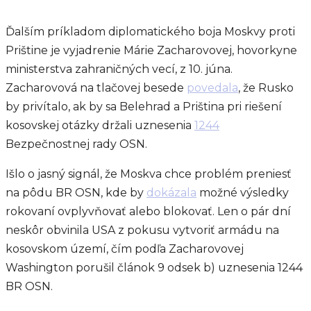
Ďalším príkladom diplomatického boja Moskvy proti
Prištine je vyjadrenie Márie Zacharovovej, hovorkyne
ministerstva zahraničných vecí, z 10. júna.
Zacharovová na tlačovej besede
povedala
, že Rusko
by privítalo, ak by sa Belehrad a Priština pri riešení
kosovskej otázky držali uznesenia
1244
Bezpečnostnej rady OSN.
Išlo o jasný signál, že Moskva chce problém preniesť
na pôdu BR OSN, kde by
dokázala
možné výsledky
rokovaní ovplyvňovať alebo blokovať. Len o pár dní
neskôr obvinila USA z pokusu vytvoriť armádu na
kosovskom území, čím podľa Zacharovovej
Washington porušil článok 9 odsek b) uznesenia 1244
BR OSN.