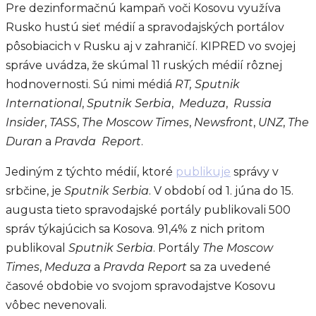
Pre dezinformačnú kampaň voči Kosovu využíva
Rusko hustú sieť médií a spravodajských portálov
pôsobiacich v Rusku aj v zahraničí. KIPRED vo svojej
správe uvádza, že skúmal 11 ruských médií rôznej
hodnovernosti. Sú nimi médiá
RT,
Sputnik
International
,
Sputnik Serbia
,
Meduza
,
Russia
Insider
,
TASS
,
The Moscow Times
,
Newsfront
,
UNZ
,
The
Duran
a
Pravda Report
.
Jediným z týchto médií, ktoré
publikuje
správy v
srbčine, je
Sputnik Serbia
. V období od 1. júna do 15.
augusta tieto spravodajské portály publikovali 500
správ týkajúcich sa Kosova. 91,4% z nich pritom
publikoval
Sputnik Serbia
. Portály
The Moscow
Times
,
Meduza
a
Pravda Report
sa za uvedené
časové obdobie vo svojom spravodajstve Kosovu
vôbec nevenovali.