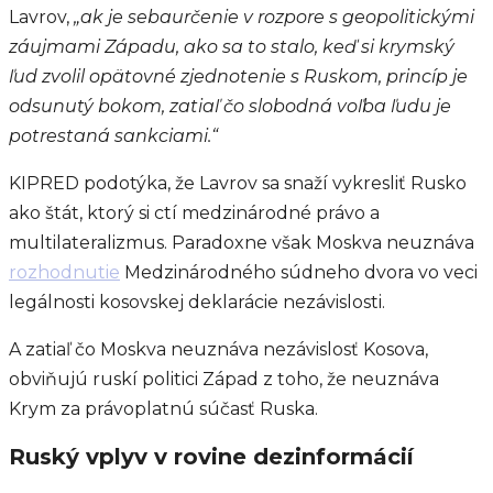
Lavrov,
„
ak je sebaurčenie v rozpore s geopolitickými
záujmami Západu, ako sa to stalo, keď si krymský
ľud zvolil opätovné zjednotenie s Ruskom, princíp je
odsunutý bokom, zatiaľ čo slobodná voľba ľudu je
potrestaná sankciami.
“
KIPRED podotýka, že Lavrov sa snaží vykresliť Rusko
ako štát, ktorý si ctí medzinárodné právo a
multilateralizmus. Paradoxne však Moskva neuznáva
rozhodnutie
Medzinárodného súdneho dvora vo veci
legálnosti kosovskej deklarácie nezávislosti.
A zatiaľ čo Moskva neuznáva nezávislosť Kosova,
obviňujú ruskí politici Západ z toho, že neuznáva
Krym za právoplatnú súčasť Ruska.
Ruský vplyv v rovine dezinformácií