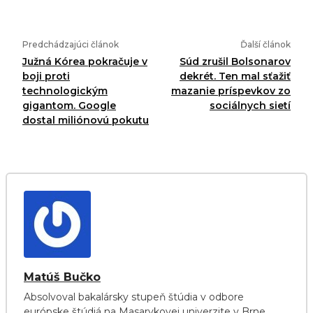
Predchádzajúci článok
Ďalší článok
Južná Kórea pokračuje v
Súd zrušil Bolsonarov
boji proti
dekrét. Ten mal sťažiť
technologickým
mazanie príspevkov zo
gigantom. Google
sociálnych sietí
dostal miliónovú pokutu
Matúš Bučko
Absolvoval bakalársky stupeň štúdia v odbore
európske štúdiá na Masarykovej univerzite v Brne.