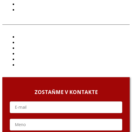
COOKIES
GDPR
ČLÁNKY
PROJEKTY
PODCAST
ARCHÍV
O NÁS/ABOUT US
PODCAST GUESTS
ZOSTAŇME V KONTAKTE