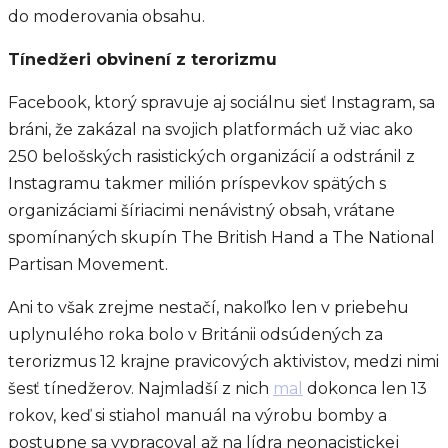
do moderovania obsahu.
Tínedžeri obvinení z terorizmu
Facebook, ktorý spravuje aj sociálnu sieť Instagram, sa
bráni, že zakázal na svojich platformách už viac ako
250 belošských rasistických organizácií a odstránil z
Instagramu takmer milión príspevkov spätých s
organizáciami šíriacimi nenávistný obsah, vrátane
spomínaných skupín The British Hand a The National
Partisan Movement.
Ani to však zrejme nestačí, nakoľko len v priebehu
uplynulého roka bolo v Británii odsúdených za
terorizmus 12 krajne pravicových aktivistov, medzi nimi
šesť tínedžerov. Najmladší z nich
mal
dokonca len 13
rokov, keď si stiahol manuál na výrobu bomby a
postupne sa vypracoval až na lídra neonacistickej