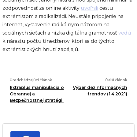
zodpovednosť za online aktivity
uvoľnili
cestu
extrémistom a radikalizácii. Neustále pripojenie na
internet, vystavenie radikálnym názorom na
sociálnych sieťach a nízka digitálna gramotnosť
vedú
k nárastu počtu tínedžerov, ktorí sa do týchto
extrémistických hnutí zapájajú.
Predchádzajúci článok
Ďalší článok
Extraplus manipulácia o
Výber dezinformačných
Obrannej a
trendov (1.4.2021)
Bezpečnostnej stratégii