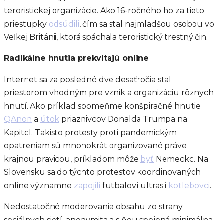
teroristickej organizácie. Ako 16-ročného ho za tieto
priestupky
odsúdili
, čím sa stal najmladšou osobou vo
Veľkej Británii, ktorá spáchala teroristický trestný čin.
Radikálne hnutia prekvitajú online
Internet sa za posledné dve desaťročia stal
priestorom vhodným pre vznik a organizáciu rôznych
hnutí. Ako príklad spomeňme konšpiračné hnutie
QAnon
a
útok
priaznivcov Donalda Trumpa na
Kapitol. Takisto protesty proti pandemickým
opatreniam sú mnohokrát organizované práve
krajnou pravicou, príkladom môže
byť
Nemecko. Na
Slovensku sa do týchto protestov koordinovaných
online významne
zapojili
futbaloví ultras i
kotlebovci
.
Nedostatočné moderovanie obsahu zo strany
sociálnych sietí, anonymita a s ňou spojená minimálna