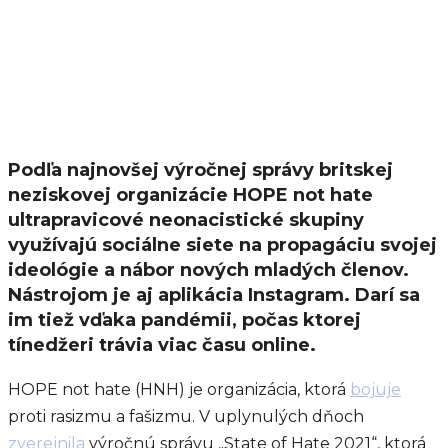
Podľa najnovšej výročnej správy britskej
neziskovej organizácie HOPE not hate
ultrapravicové neonacistické skupiny
využívajú sociálne siete na propagáciu svojej
ideológie a nábor nových mladých členov.
Nástrojom je aj aplikácia Instagram. Darí sa
im tiež vďaka pandémii, počas ktorej
tínedžeri trávia viac času online.
HOPE not hate (HNH) je organizácia, ktorá
bojuje
proti rasizmu a fašizmu. V uplynulých dňoch
zverejnila
výročnú správu
„State of Hate 2021“, ktorá