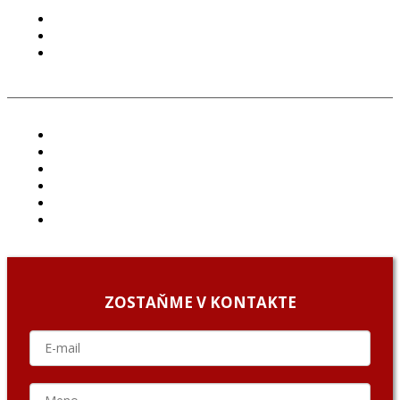
PODMIENKY POUŽÍVANIA
COOKIES
GDPR
ČLÁNKY
PROJEKTY
PODCAST
ARCHÍV
O NÁS/ABOUT US
PODCAST GUESTS
ZOSTAŇME V KONTAKTE