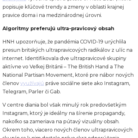
popisuje kľúčové trendy a zmeny v oblasti krajnej
pravice doma i na medzinárodnej úrovni.
Algoritmy preferujú ultra-pravicový obsah
HNH upozorňuje, že pandémia COVID-19 urýchlila
presun britských ultrapravicových radikálov z ulíc na
internet. Identifikovala dve ultrapravicové skupiny
aktívne vo Veľkej Británii – The British Hand a The
National Partisan Movement, ktoré pre nábor nových
členov
využívajú
práve sociálne siete ako Instagram,
Telegram, Parler či Gab.
V centre diania bol však minulý rok predovšetkým
Instagram, ktorý je ideálny na šírenie propagandy,
nakoľko sa zameriava na pútavý vizuálny obsah.
Okrem toho, viacero nových členov ultrapravicových