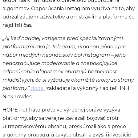
skupín sa k nim dostalo práve skrz odporúčania
algoritmov. Odporúčania Instagram využíva na to, aby
udržal záujem užívateľov a oni strávili na platforme čo
najdlhší čas.
„Aj keď naďalej varujeme pred špecializovanými
platformami ako je Telegram, úrodnou pôdou pre
nábor mladých neonacistov bol Instagram – jeho
nedostačujúce moderovanie a znepokojujúce
odporúčania algoritmov ohrozujú bezpečnosť
mladistvých, čo si vyžaduje okamžité kroky zo strany
platformy,“
dodal
zakladateľ a výkonný riaditeľ HNH
Nick Lowles.
HOPE not hate preto vo výročnej správe vyzýva
platformy, aby sa verejne zaviazali bojovať proti
ultrapravicovému obsahu, preskúmali ako a prečo
algoritmy propagujú takýto obsah a zvýšili investície