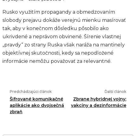
Rusko využitím propagandy a obmedzovaním
slobody prejavu dokáže verejnú mienku masírovať
tak, aby v konečnom dôsledku pôsobilo ako
ukrivdené a neprávom obvinené. Šírenie vlastnej
„pravdy“ zo strany Ruska však naráža na mantinely
objektívnej skutočnosti, kedy sa nepodložené
informácie nemôžu považovať za relevantné.
Predchádzajúci článok
Ďalší článok
Šifrované komunikačné
Zbrane hybridnej vojny:
aplikácie ako dvojsečná
vakcíny a dezinformácie
zbraň