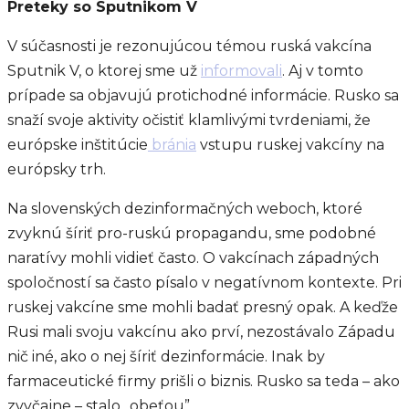
Preteky so Sputnikom V
V súčasnosti je rezonujúcou témou ruská vakcína
Sputnik V, o ktorej sme už
informovali
. Aj v tomto
prípade sa objavujú protichodné informácie. Rusko sa
snaží svoje aktivity očistiť klamlivými tvrdeniami, že
európske inštitúcie
bránia
vstupu ruskej vakcíny na
európsky trh.
Na slovenských dezinformačných weboch, ktoré
zvyknú šíriť pro-ruskú propagandu, sme podobné
naratívy mohli vidieť často. O vakcínach západných
spoločností sa často písalo v negatívnom kontexte. Pri
ruskej vakcíne sme mohli badať presný opak. A keďže
Rusi mali svoju vakcínu ako prví, nezostávalo Západu
nič iné, ako o nej šíriť dezinformácie. Inak by
farmaceutické firmy prišli o biznis. Rusko sa teda – ako
zvyčajne – stalo „obeťou”.