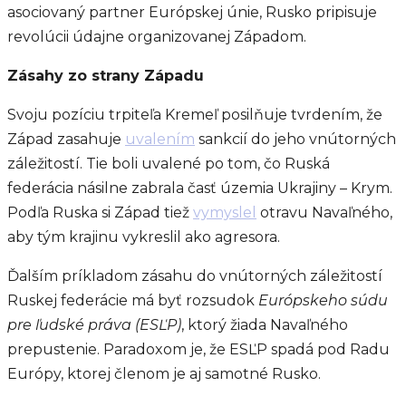
asociovaný partner Európskej únie, Rusko pripisuje
revolúcii údajne organizovanej Západom.
Zásahy zo strany Západu
Svoju pozíciu trpiteľa Kremeľ posilňuje tvrdením, že
Západ zasahuje
uvalením
sankcií do jeho vnútorných
záležitostí. Tie boli uvalené po tom, čo Ruská
federácia násilne zabrala časť územia Ukrajiny – Krym.
Podľa Ruska si Západ tiež
vymyslel
otravu Navaľného,
aby tým krajinu vykreslil ako agresora.
Ďalším príkladom zásahu do vnútorných záležitostí
Ruskej federácie má byť rozsudok
Európskeho súdu
pre ľudské práva (ESĽP)
, ktorý žiada Navaľného
prepustenie. Paradoxom je, že ESĽP spadá pod Radu
Európy, ktorej členom je aj samotné Rusko.