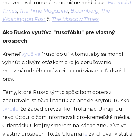
mu venovali mnohé zahraničné médiá ako
Financial
Times
,
The Time Magazine
,
Bloomberg
,
The
Washington Post
či
The Moscow Times
.
Ako Rusko využíva “rusofóbiu” pre vlastný
prospech
Kremeľ
využíva
“rusofóbiu” k tomu, aby sa mohol
vyhnúť citlivým otázkam ako je porušovanie
medzinárodného práva či nedodržiavanie ľudských
práv.
Témy, ktoré Rusko týmto spôsobom doteraz
zneužívalo, sa týkali napríklad anexie Krymu. Rusko
tvrdilo
, že Západ prevzal kontrolu nad Ukrajinou
revolúciou, o čom informovali pro-kremeľské médiá.
Orientáciu Ukrajiny smerom na Západ zneužíva vo
vlastný prospech. To, že Ukrajina
je
zvrchovaný štát a