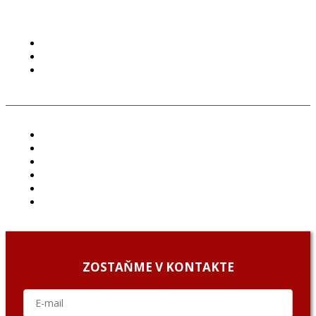
PODMIENKY POUŽÍVANIA
COOKIES
GDPR
ČLÁNKY
PROJEKTY
PODCAST
ARCHÍV
O NÁS/ABOUT US
PODCAST GUESTS
ZOSTAŇME V KONTAKTE