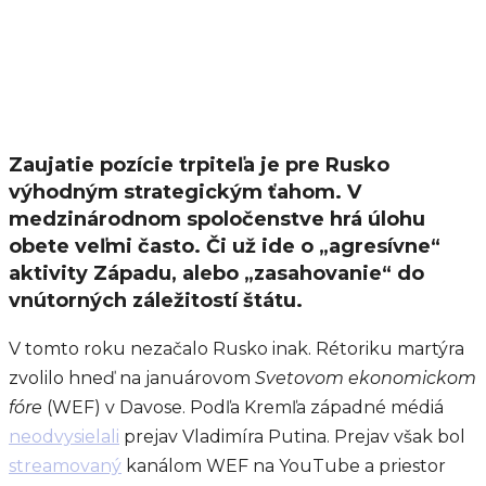
Zaujatie pozície trpiteľa je pre Rusko
výhodným strategickým ťahom. V
medzinárodnom spoločenstve hrá úlohu
obete veľmi často. Či už ide o „agresívne“
aktivity Západu, alebo „zasahovanie“ do
vnútorných záležitostí štátu.
V tomto roku nezačalo Rusko inak. Rétoriku martýra
zvolilo hneď na januárovom
Svetovom ekonomickom
fóre
(WEF) v Davose. Podľa Kremľa západné médiá
neodvysielali
prejav Vladimíra Putina. Prejav však bol
streamovaný
kanálom WEF na YouTube a priestor