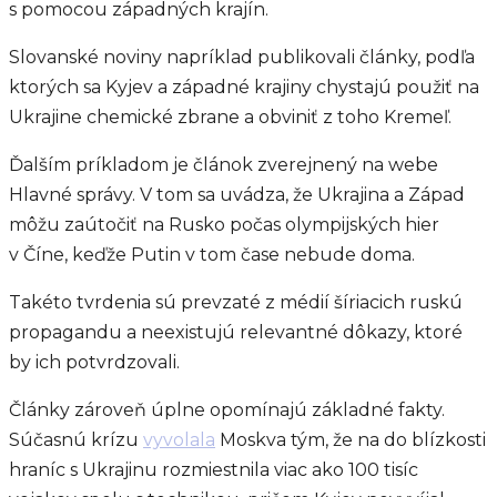
s pomocou západných krajín.
Slovanské noviny napríklad publikovali články, podľa
ktorých sa Kyjev a západné krajiny chystajú použiť na
Ukrajine chemické zbrane a obviniť z toho Kremeľ.
Ďalším príkladom je článok zverejnený na webe
Hlavné správy. V tom sa uvádza, že Ukrajina a Západ
môžu zaútočiť na Rusko počas olympijských hier
v Číne, keďže Putin v tom čase nebude doma.
Takéto tvrdenia sú prevzaté z médií šíriacich ruskú
propagandu a neexistujú relevantné dôkazy, ktoré
by ich potvrdzovali.
Články zároveň úplne opomínajú základné fakty.
Súčasnú krízu
vyvolala
Moskva tým, že na do blízkosti
hraníc s Ukrajinu rozmiestnila viac ako 100 tisíc