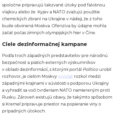
spoločne pripravujú takzvané útoky pod falošnou
vlajkou alebo že Kyjev a NATO zvažujú použitie
chemických zbraní na Ukrajine v nádeji, že z toho
bude obvinená Moskva. Ofenzíva by údajne mohla
začať počas zimných olympijských hier v Číne.
Ciele dezinformačnej kampane
Podľa troch západných predstaviteľov pre národnú
bezpečnosť a piatich externých výskumníkov
v oblasti dezinformácií, s ktorými portál
Politico
urobil
rozhovor, je cieľom Moskvy
vyvolať
rozkol medzi
západnými krajinami v súvislosti s podporou Ukrajiny
a vyhradiť sa voči tvrdeniam NATO namiereným proti
Rusku. Zároveň existujú obavy, že takýmto spôsobom
si Kremeľ pripravuje priestor na popieranie viny o
prípadných útokoch.