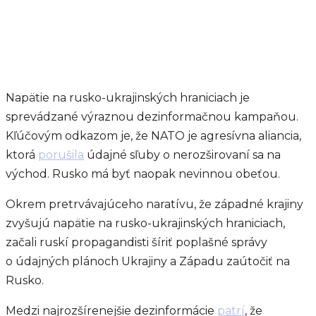
Napätie na rusko-ukrajinských hraniciach je
sprevádzané výraznou dezinformačnou kampaňou.
Kľúčovým odkazom je, že NATO je agresívna aliancia,
ktorá
porušila
údajné sľuby o nerozširovaní sa na
východ. Rusko má byť naopak nevinnou obeťou.
Okrem pretrvávajúceho naratívu, že západné krajiny
zvyšujú napätie na rusko-ukrajinských hraniciach,
začali ruskí propagandisti šíriť poplašné správy
o údajných plánoch Ukrajiny a Západu zaútočiť na
Rusko.
Medzi najrozšírenejšie dezinformácie
patrí
, že