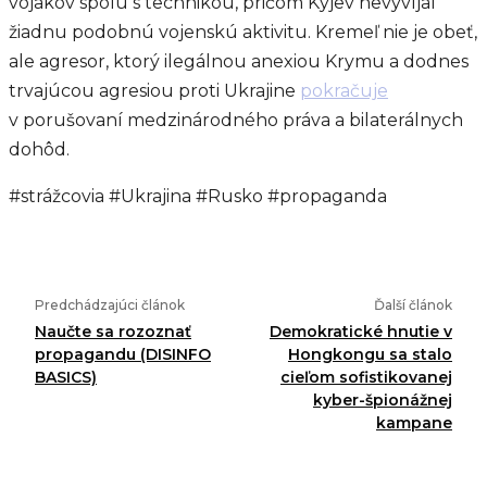
vojakov spolu s technikou, pričom Kyjev nevyvíjal
žiadnu podobnú vojenskú aktivitu. Kremeľ nie je obeť,
ale agresor, ktorý ilegálnou anexiou Krymu a dodnes
trvajúcou agresiou proti Ukrajine
pokračuje
v porušovaní medzinárodného práva a bilaterálnych
dohôd.
#strážcovia #Ukrajina #Rusko #propaganda
Predchádzajúci článok
Ďalší článok
Naučte sa rozoznať
Demokratické hnutie v
propagandu (DISINFO
Hongkongu sa stalo
BASICS)
cieľom sofistikovanej
kyber-špionážnej
kampane