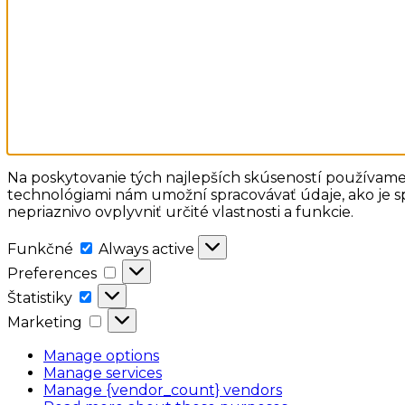
Na poskytovanie tých najlepších skúseností používame 
technológiami nám umožní spracovávať údaje, ako je sp
nepriaznivo ovplyvniť určité vlastnosti a funkcie.
Funkčné
Funkčné
Always active
Preferences
Preferences
Štatistiky
Štatistiky
Marketing
Marketing
Manage options
Manage services
Manage {vendor_count} vendors