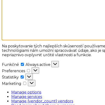
Na poskytovanie tých najlepších skúseností používame 
technológiami nám umožní spracovávať údaje, ako je sp
nepriaznivo ovplyvniť určité vlastnosti a funkcie.
Funkčné
Funkčné
Always active
Preferences
Preferences
Štatistiky
Štatistiky
Marketing
Marketing
Manage options
Manage services
Manage {vendor_count} vendors