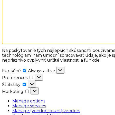
Na poskytovanie tých najlepších skúseností používame 
technológiami nám umožní spracovávať údaje, ako je sp
nepriaznivo ovplyvniť určité vlastnosti a funkcie.
Funkčné
Funkčné
Always active
Preferences
Preferences
Štatistiky
Štatistiky
Marketing
Marketing
Manage options
Manage services
Manage {vendor_count} vendors