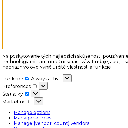
Na poskytovanie tých najlepších skúseností používame 
technológiami nám umožní spracovávať údaje, ako je sp
nepriaznivo ovplyvniť určité vlastnosti a funkcie.
Funkčné
Funkčné
Always active
Preferences
Preferences
Štatistiky
Štatistiky
Marketing
Marketing
Manage options
Manage services
Manage {vendor_count} vendors