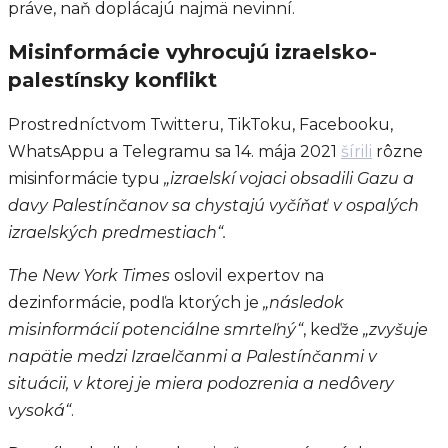
práve, naň doplácajú najmä nevinní.
Misinformácie vyhrocujú izraelsko-
palestínsky konflikt
Prostredníctvom Twitteru, TikToku, Facebooku,
WhatsAppu a Telegramu sa 14. mája 2021
šírili
rôzne
misinformácie typu
„izraelskí vojaci obsadili Gazu a
davy Palestínčanov sa chystajú vyčíňať v ospalých
izraelských predmestiach“.
The New York Times
oslovil expertov na
dezinformácie, podľa ktorých je
„následok
misinformácií potenciálne smrteľný“
, keďže
„zvyšuje
napätie medzi Izraelčanmi a Palestínčanmi v
situácii, v ktorej je miera podozrenia a nedôvery
vysoká“
.