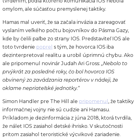
tvrdením, podľa ktorého komunikácia IOS nebola
omylom, ale súčasťou premyslenej taktiky.
Hamas mal uveriť, že sa začala invázia a zareagovať
vyslaním veľkého počtu bojovníkov do Pásma Gazy,
kde by čelili paľbe zo strany IOS. Predstaviteľ IOS ale
toto tvrdenie
poprel
s tým, že hovorca IOS iba
dezinterpretoval realitu a urobil úprimnú chybu. Ako
ale pripomenul novinár Judah Ari Gross:
„Nebolo to
prvýkrát za posledné roky, čo bol hovorca IOS
obvinený zo zavádzania reportérov v nádeji, že
oklame nepriateľské jednotky.“
Simon Handler pre The Hill ale
pripomenul
, že taktiky
informačnej vojny nie sú cudzie ani Hamasu.
Príkladom je dezinformácia z júna 2018, ktorá tvrdila,
že nálet IOS zasiahol detské ihrisko. V skutočnosti
pritom zasiahol teroristické výcvikové zariadenie.