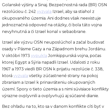
Golanské výšiny a Sinaj. Bezpečnostná rada (BR) OSN
rezolúciou č. 242
vyzvala
Izrael, aby sa stiahol z
okupovaného územia. Ani dodnes však neexistuje
jednoznačná odpoveď na otázky, či bola táto vojna
nevyhnutná a či Izrael konal v sebaobrane.
Izrael ale výzvu OSN neuposlúchol a začal budovať
osady v Pásme Gazy a na Západnom brehu Jordánu.
V októbri 1973
vypukla
Jomkippurská vojna, počas
ktorej Egypt a Sýria napadli Izrael. Udalosti z roku
1967 a 1973 viedli BR OSN k prijatiu rezolúcie č. 338,
ktorá
vyzvala
všetky zúčastnené strany na pokoj
zbraniam a Izrael k prinavráteniu okupovaných
území. Spory o tieto územia a s nimi súvisiace konflikty
výrazne ovplyvnili a ovplyvňujú aj súčasné dianie.
Bez ohľadu na to, kto sa v danom konflikte cíti byť v