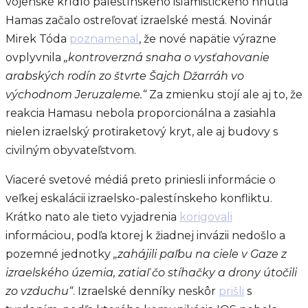
vojenské krídlo palestínskeho islamistického hnutia
Hamas začalo ostreľovať izraelské mestá. Novinár
Mirek Tóda
poznamenal
, že nové napätie výrazne
ovplyvnila
„kontroverzná snaha o vysťahovanie
arabských rodín zo štvrte Šajch Džarráh vo
východnom Jeruzaleme.“
Za zmienku stojí ale aj to, že
reakcia Hamasu nebola proporcionálna a zasiahla
nielen izraelský protiraketový kryt, ale aj budovy s
civilným obyvateľstvom.
Viaceré svetové médiá preto priniesli informácie o
veľkej eskalácii izraelsko-palestínskeho konfliktu.
Krátko nato ale tieto vyjadrenia
korigovali
informáciou, podľa ktorej k žiadnej invázii nedošlo a
pozemné jednotky
„zahájili paľbu na ciele v Gaze z
izraelského územia, zatiaľ čo stíhačky a drony útočili
zo vzduchu“
. Izraelské denníky neskôr
prišli
s