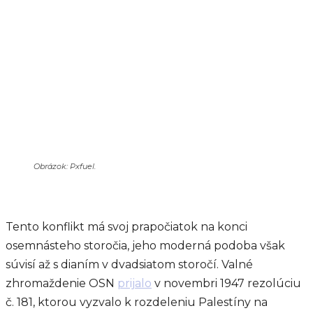
Obrázok: Pxfuel.
Tento konflikt má svoj prapočiatok na konci
osemnásteho storočia, jeho moderná podoba však
súvisí až s dianím v dvadsiatom storočí. Valné
zhromaždenie OSN
prijalo
v novembri 1947 rezolúciu
č. 181, ktorou vyzvalo k rozdeleniu Palestíny na