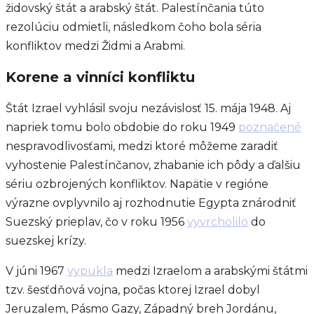
židovský štát a arabský štát. Palestínčania túto
rezolúciu odmietli, následkom čoho bola séria
konfliktov medzi Židmi a Arabmi.
Korene a vinníci konfliktu
Štát Izrael vyhlásil svoju nezávislosť 15. mája 1948. Aj
napriek tomu bolo obdobie do roku 1949
poznačené
nespravodlivosťami, medzi ktoré môžeme zaradiť
vyhostenie Palestínčanov, zhabanie ich pôdy a ďalšiu
sériu ozbrojených konfliktov. Napätie v regióne
výrazne ovplyvnilo aj rozhodnutie Egypta znárodniť
Suezský prieplav, čo v roku 1956
vyvrcholilo
do
suezskej krízy.
V júni 1967
vypukla
medzi Izraelom a arabskými štátmi
tzv. šesťdňová vojna, počas ktorej Izrael dobyl
Jeruzalem, Pásmo Gazy, Západný breh Jordánu,