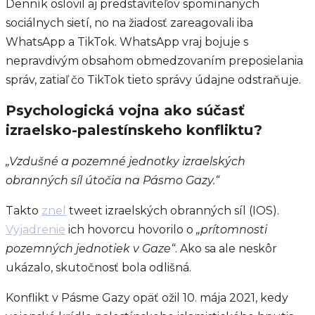
Denník oslovil aj predstaviteľov spomínaných
sociálnych sietí, no na žiadosť zareagovali iba
WhatsApp a TikTok. WhatsApp vraj bojuje s
nepravdivým obsahom obmedzovaním preposielania
správ, zatiaľ čo TikTok tieto správy údajne odstraňuje.
Psychologická vojna ako súčasť
izraelsko-palestínskeho konfliktu?
„Vzdušné a pozemné jednotky izraelských
obranných síl útočia na Pásmo Gazy.“
Takto
znel
tweet izraelských obranných síl (IOS).
Vyjadrenie
ich hovorcu hovorilo o
„prítomnosti
pozemných jednotiek v Gaze“
. Ako sa ale neskôr
ukázalo, skutočnosť bola odlišná.
Konflikt v Pásme Gazy opäť ožil 10. mája 2021, kedy