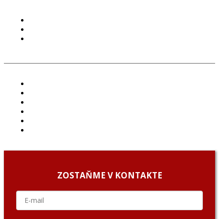
PODMIENKY POUŽÍVANIA
COOKIES
GDPR
ČLÁNKY
PROJEKTY
PODCAST
ARCHÍV
O NÁS/ABOUT US
PODCAST GUESTS
ZOSTAŇME V KONTAKTE