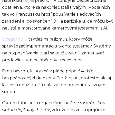
napríklad
prijali
pred OH v Londýne bezpečnostné
opatrenia, ktoré sa nakoniec stali trvalými. Podľa nich
tak vo Francúzsku hrozí používanie sledovacích
zariadení aj po skončení OH a parížske ulice môžu byť
neustále monitorované kamerovými systémami s AI.
Upozorňujú
taktiež na rasizmus, ktorý môže
sprevádzať implementáciu týchto systémov. Systémy
na rozpoznávanie tvárí sa totiž zvyknú zameriavať
predovšetkým na občanov tmavej pleti.
Proti návrhu, ktorý má v pláne pripojiť 4-tisíc
bezpečnostných kamier v Paríži na AI, protestovala aj
ľavicová opozícia. Tá dala zákon preveriť ústavným
súdom.
Okrem toho tieto organizácie, na čele s
Európskou
sieťou digitálnych práv
, združením zoskupujúcim