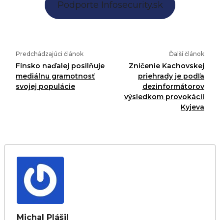
Podporte Infosecurity.sk
Predchádzajúci článok
Ďalší článok
Fínsko naďalej posilňuje
Zničenie Kachovskej
mediálnu gramotnosť
priehrady je podľa
svojej populácie
dezinformátorov
výsledkom provokácií
Kyjeva
Michal Plášil