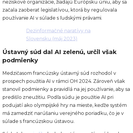
neziskové organizácie, žiadajú Európsku úniu, aby sa
začala zaoberať legislatívou, ktorá by regulovala
používanie AI v súlade s ľudskými právami.
Dezinformačné naratívy na
Slovensku (máj 2023)
Ústavný súd dal AI zelenú, určil však
podmienky
Medzičasom francúzsky ústavný súd rozhodol v
prospech použitia AI v rámci OH 2024. Zároveň však
stanovil podmienky a pravidlá na jej používanie, aby sa
predišlo zneužitiu. Podľa súdu je použitie AI pri
podujatí ako olympijské hry na mieste, keďže systém
má zamedziť narúšaniu verejného poriadku, čo je v
súlade s francúzskou ústavou.