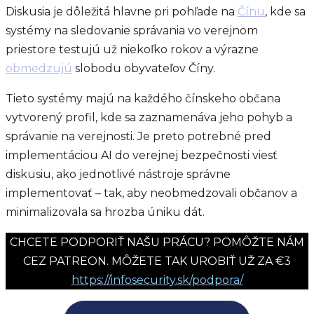
Diskusia je dôležitá hlavne pri pohľade na
Čínu
, kde sa
systémy na sledovanie správania vo verejnom
priestore testujú už niekoľko rokov a výrazne
obmedzujú
slobodu obyvateľov Číny.
Tieto systémy majú na každého čínskeho občana
vytvorený profil, kde sa zaznamenáva jeho pohyb a
správanie na verejnosti. Je preto potrebné pred
implementáciou AI do verejnej bezpečnosti viesť
diskusiu, ako jednotlivé nástroje správne
implementovať – tak, aby neobmedzovali občanov a
minimalizovala sa hrozba úniku dát.
CHCETE PODPORIŤ NAŠU PRÁCU? POMÔŽTE NÁM
CEZ PATREON. MÔŽETE TAK UROBIŤ UŽ ZA €3
https://infosecurity.sk/podpora/