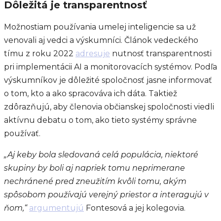
Dôležitá je transparentnosť
Možnostiam používania umelej inteligencie sa už
venovali aj vedci a výskumníci. Článok vedeckého
tímu z roku 2022
adresuje
nutnosť transparentnosti
pri implementácii AI a monitorovacích systémov. Podľa
výskumníkov je dôležité spoločnosť jasne informovať
o tom, kto a ako spracováva ich dáta. Taktiež
zdôrazňujú, aby členovia občianskej spoločnosti viedli
aktívnu debatu o tom, ako tieto systémy správne
používať.
„Aj keby bola sledovaná celá populácia, niektoré
skupiny by boli aj napriek tomu neprimerane
nechránené pred zneužitím kvôli tomu, akým
spôsobom používajú verejný priestor a interagujú v
ňom,“
argumentujú
Fontesová a jej kolegovia.