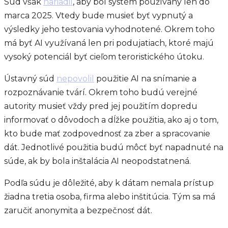
Súd však
nariadil
, aby bol systém používaný len do
marca 2025. Vtedy bude musieť byť vypnutý a
výsledky jeho testovania vyhodnotené. Okrem toho
má byť AI využívaná len pri podujatiach, ktoré majú
vysoký potenciál byť cieľom teroristického útoku.
Ústavný súd
nepovolil
použitie AI na snímanie a
rozpoznávanie tvárí. Okrem toho budú verejné
autority musieť vždy pred jej použitím dopredu
informovať o dôvodoch a dĺžke použitia, ako aj o tom,
kto bude mať zodpovednosť za zber a spracovanie
dát. Jednotlivé použitia budú môcť byť napadnuté na
súde, ak by bola inštalácia AI neopodstatnená.
Podľa súdu je dôležité, aby k dátam nemala prístup
žiadna tretia osoba, firma alebo inštitúcia. Tým sa má
zaručiť anonymita a bezpečnosť dát.