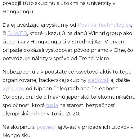
prepojil túto skupinu s útokmi na univerzity v
Hongkongu.
Ďalej uvádzajú aj výskumy od
Positive Technologies
,
či
Dr.WEB
, ktoré ukazujú na danú Winnti group ako
útočníka v Hongkongu či v Strednej Ázii. V prvom
prípade dokázali vystopovať pôvod priamo v Číne, čo
potvrdzuje nálezy v správe od Trend Micro.
Nebezpečnú a v podstate celosvetovú aktivitu tejto
organizovanej hackerskej skupiny
sledovali
aj ďalšie
výskumy
od Nippon Telegraph and Telephone
Corporation. Ide o hlavnú japonskú telekomunikačnú
spoločnosť, ktorá
mala
na starosti bezpečnosť
olympijských hier v Tokiu 2020.
Na skupinu si
posvietil
aj Avast v prípade ich útokov v
Mongolsku.