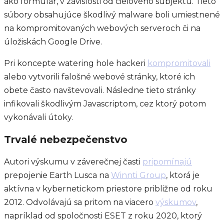
ako formulár, v závislosti od cieľového subjektu. Tieto
súbory obsahujúce škodlivý malware boli umiestnené
na kompromitovaných webových serveroch či na
úložiskách Google Drive.
Pri koncepte watering hole hackeri
kompromitovali
alebo vytvorili falošné webové stránky, ktoré ich
obete často navštevovali. Následne tieto stránky
infikovali škodlivým Javascriptom, cez ktorý potom
vykonávali útoky.
Trvalé nebezpečenstvo
Autori výskumu v záverečnej časti
pripomínajú
prepojenie Earth Lusca na
Winnti Group
, ktorá je
aktívna v kybernetickom priestore približne od roku
2012. Odvolávajú sa pritom na viacero
výskumov
,
napríklad od spoločnosti ESET z roku 2020, ktorý