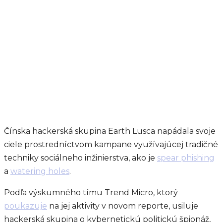
Čínska hackerská skupina Earth Lusca napádala svoje
ciele prostredníctvom kampane využívajúcej tradičné
techniky sociálneho inžinierstva, ako je
spear phishing
a
watering holes
.
Podľa výskumného tímu Trend Micro, ktorý
poukazuje
na jej aktivity v novom reporte, usiluje
hackerská skupina o kybernetickú politickú špionáž,