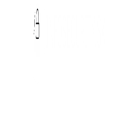
Spájame žurnalistiku, analýzu a vzdelávanie a
pomáhame budovať odolnosť slovenskej spoločnosti
voči novým hrozbám a výzvam v meniacom sa
technologickom a geopolitickom prostredí.
Kontakt: info@infosecurity.sk