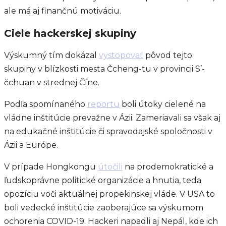
ale má aj finančnú motiváciu.
Ciele hackerskej skupiny
Výskumný tím dokázal
vystopovať
pôvod tejto
skupiny v blízkosti mesta Čcheng-tu v provincii S’-
čchuan v strednej Číne.
Podľa spomínaného
reportu
boli útoky cielené na
vládne inštitúcie prevažne v Ázii. Zameriavali sa však aj
na edukačné inštitúcie či spravodajské spoločnosti v
Ázii a Európe.
V prípade Hongkongu
útočili
na prodemokratické a
ľudskoprávne politické organizácie a hnutia, teda
opozíciu voči aktuálnej propekinskej vláde. V USA to
boli vedecké inštitúcie zaoberajúce sa výskumom
ochorenia COVID-19. Hackeri napadli aj Nepál, kde ich