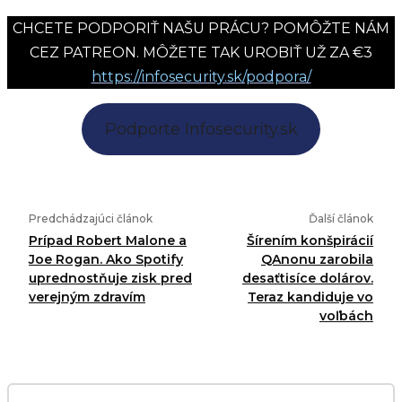
CHCETE PODPORIŤ NAŠU PRÁCU? POMÔŽTE NÁM
CEZ PATREON. MÔŽETE TAK UROBIŤ UŽ ZA €3
https://infosecurity.sk/podpora/
Podporte Infosecurity.sk
Predchádzajúci článok
Ďalší článok
Prípad Robert Malone a
Šírením konšpirácií
Joe Rogan. Ako Spotify
QAnonu zarobila
uprednostňuje zisk pred
desaťtisíce dolárov.
verejným zdravím
Teraz kandiduje vo
voľbách