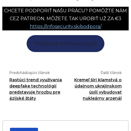
CHCETE PODPORIŤ NAŠU PRÁCU? POMÔŽTE NÁM
CEZ PATREON. MÔŽETE TAK UROBIŤ UŽ ZA €3
https://infosecurity.sk/podpora/
Podporte Infosecurity.sk
Predchádzajúci článok
Ďalší článok
Rastúci trend využívania
Kremeľ šíri klamstvá o
deepfake technológií
údajnom ukrajinskom
predstavuje hrozbu pre
úsilí vybudovať
ázijské štáty
nukleárny arzenál