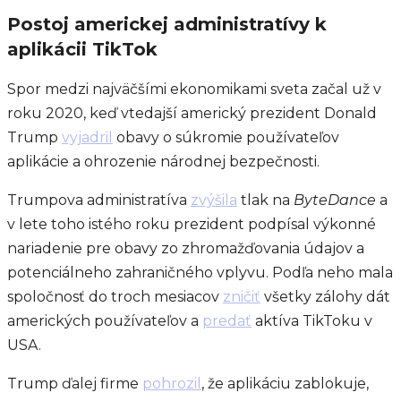
Postoj americkej administratívy k
aplikácii TikTok
Spor medzi najväčšími ekonomikami sveta začal už v
roku 2020, keď vtedajší americký prezident Donald
Trump
vyjadril
obavy o súkromie používateľov
aplikácie a ohrozenie národnej bezpečnosti.
Trumpova administratíva
zvýšila
tlak na
ByteDance
a
v lete toho istého roku prezident podpísal výkonné
nariadenie pre obavy zo zhromažďovania údajov a
potenciálneho zahraničného vplyvu. Podľa neho mala
spoločnosť do troch mesiacov
zničiť
všetky zálohy dát
amerických používateľov a
predať
aktíva TikToku v
USA.
Trump ďalej firme
pohrozil
, že aplikáciu zablokuje,