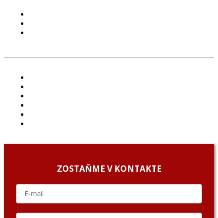
PODMIENKY POUŽÍVANIA
COOKIES
GDPR
ČLÁNKY
PROJEKTY
PODCAST
ARCHÍV
O NÁS/ABOUT US
PODCAST GUESTS
ZOSTAŇME V KONTAKTE