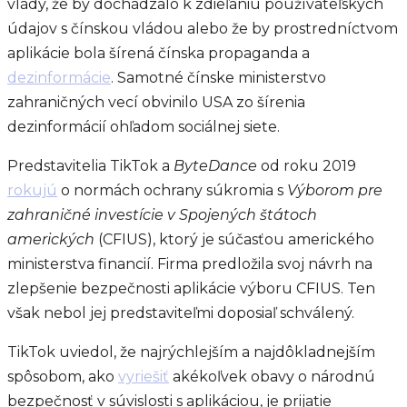
vlády, že by dochádzalo k zdieľaniu používateľských
údajov s čínskou vládou alebo že by prostredníctvom
aplikácie bola šírená čínska propaganda a
dezinformácie
. Samotné čínske ministerstvo
zahraničných vecí obvinilo USA zo šírenia
dezinformácií ohľadom sociálnej siete.
Predstavitelia TikTok a
ByteDance
od roku 2019
rokujú
o normách ochrany súkromia s
Výborom pre
zahraničné investície v Spojených štátoch
amerických
(CFIUS), ktorý je súčasťou amerického
ministerstva financií. Firma predložila svoj návrh na
zlepšenie bezpečnosti aplikácie výboru CFIUS. Ten
však nebol jej predstaviteľmi doposiaľ schválený.
TikTok uviedol, že najrýchlejším a najdôkladnejším
spôsobom, ako
vyriešiť
akékoľvek obavy o národnú
bezpečnosť v súvislosti s aplikáciou, je prijatie