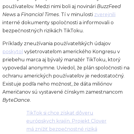
používateľov. Medzi nimi boli aj novinári
BuzzFeed
News
a
Financial Times
. Tí v minulosti
zverejnili
interné dokumenty spoločnosti a informovali o
bezpečnostných rizikách TikToku.
Príklady zneužívania používateľských údajov
poskytol
vyšetrovateľom amerického Kongresu v
priebehu marca aj bývalý manažér TikToku, ktorý
vypovedal anonymne
.
Uviedol
,
že plán spoločnosti na
ochranu amerických používateľov je nedostatočný.
Existuje podľa neho možnosť, že dáta miliónov
Američanov sú vystavené čínskym zamestnancom
ByteDance
.
TikTok si chce získať dôveru
európskych krajín. Projekt Clover
má znížiť bezpečnostné riziká