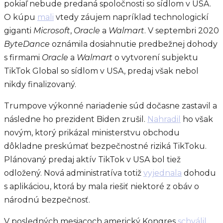
pokiaľ nebude predaná spoločnosti so sídlom v USA.
O kúpu
mali
vtedy záujem napríklad technologickí
giganti
Microsoft
,
Oracle
a
Walmart
. V septembri 2020
ByteDance
oznámila dosiahnutie predbežnej dohody
s firmami
Oracle
a
Walmart
o vytvorení subjektu
TikTok Global so sídlom v USA, predaj však nebol
nikdy finalizovaný.
Trumpove výkonné nariadenie súd dočasne zastavil a
následne ho prezident Biden zrušil.
Nahradil
ho však
novým, ktorý prikázal ministerstvu obchodu
dôkladne preskúmať bezpečnostné riziká TikToku.
Plánovaný predaj aktív TikTok v USA bol tiež
odložený. Nová administratíva totiž
vyjednala
dohodu
s aplikáciou, ktorá by mala riešiť niektoré z obáv o
národnú bezpečnosť.
V posledných mesiacoch americký Kongres
schválil