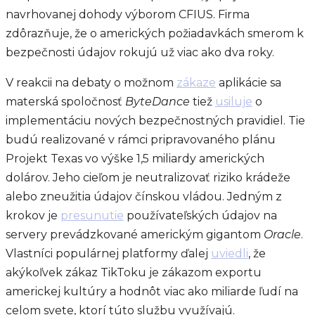
navrhovanej dohody výborom CFIUS. Firma
zdôrazňuje, že o amerických požiadavkách smerom k
bezpečnosti údajov rokujú už viac ako dva roky.
V reakcii na debaty o možnom
zákaze
aplikácie sa
materská spoločnosť
ByteDance
tiež
usiluje
o
implementáciu nových bezpečnostných pravidiel. Tie
budú realizované v rámci pripravovaného plánu
Projekt Texas vo výške 1,5 miliardy amerických
dolárov. Jeho cieľom je neutralizovať riziko krádeže
alebo zneužitia údajov čínskou vládou. Jedným z
krokov je
presunutie
používateľských údajov na
servery prevádzkované americkým gigantom
Oracle
.
Vlastníci populárnej platformy ďalej
uviedli
, že
akýkoľvek zákaz TikToku je zákazom exportu
americkej kultúry a hodnôt viac ako miliarde ľudí na
celom svete, ktorí túto službu využívajú.