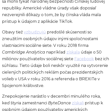
sa mohli týkať národnej bezpečnosti Čínskej ľudovej
republiky. Americké vládne úrady však doposiaľ
nezverejnili dôkazy o tom, že by čínska vláda mala
prístup k údajom z aplikácie TikTok.
Obavy tiež
vzbudzujú
predošlé skúsenosti so
zneužitím osobných údajov inými spoločnosťami
vlastniacimi sociálne siete. V roku 2018 firma
Cambridge Analytica
napríklad
získala
údaje o 50
miliónov používateľov sociálnej siete
Facebook
bez ich
súhlasu. Tieto údaje boli neskôr využité na vytvorenie
cielených politických reklám počas prezidentských
volieb v USA v roku 2016 a referenda o BREXITe v
Spojenom kráľovstve.
Znepokojenie narástlo v decembri minulého roka,
keď štyria zamestnanci
ByteDance
získali
prístup k
osobným údajom používateľov amerických