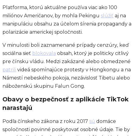
Platforma, ktorú aktuálne používa viac ako 100
miliónov Američanov, by mohla Pekingu
slúžiť
aj na
manipuláciu obsahu za účelom šírenia propagandy a
polarizácie americkej spoločnosti.
V minulosti boli zaznamenané prípady cenzúry
,
keď
sociálna sieť
blokovala
obsah, ktorý je politicky citlivý
pre čínsku vládu. Medzi zakázané alebo obmedzené
patrili
videá spomínajúce protesty v Hongkongu a na
Námestí nebeského pokoja, nezávislosť Tibetu alebo
náboženskú skupinu Falun Gong.
Obavy o bezpečnosť z aplikácie TikTok
narastajú
Podľa čínskeho zákona z roku 2017
sú
domáce
spoločnosti povinné poskytovať osobné údaje. Tie by