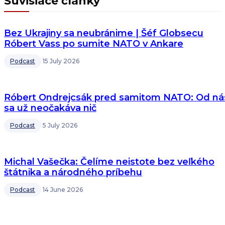
Súvisiace články
Bez Ukrajiny sa neubránime | Šéf Globsecu
Róbert Vass po sumite NATO v Ankare
Podcast
15 July 2026
Róbert Ondrejcsák pred samitom NATO: Od ná
sa už neočakáva nič
Podcast
5 July 2026
Michal Vašečka: Čelíme neistote bez veľkého
štátnika a národného príbehu
Podcast
14 June 2026