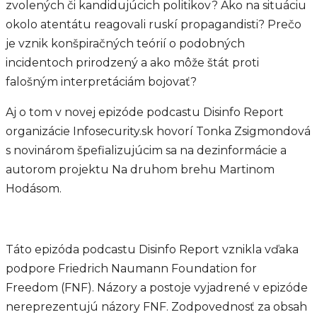
zvolených či kandidujúcich politikov? Ako na situáciu
okolo atentátu reagovali ruskí propagandisti? Prečo
je vznik konšpiračných teórií o podobných
incidentoch prirodzený a ako môže štát proti
falošným interpretáciám bojovať?
Aj o tom v novej epizóde podcastu Disinfo Report
organizácie Infosecurity.sk hovorí Tonka Zsigmondová
s novinárom špefializujúcim sa na dezinformácie a
autorom projektu Na druhom brehu Martinom
Hodásom.
Táto epizóda podcastu Disinfo Report vznikla vďaka
podpore Friedrich Naumann Foundation for
Freedom (FNF). Názory a postoje vyjadrené v epizóde
nereprezentujú názory FNF. Zodpovednosť za obsah