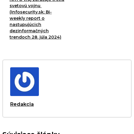
svetovú vojnu
(Infosecurity.sk: Bi-
weekly report o
nastupujúcich
dezinformačných
trendoch 28. júla 2024)
Redakcia