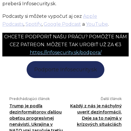
preberá Infosecurity.sk.
Podcasty si môžete vypočuť aj cez
Apple
Podcasts
,
Spotify
,
Google Podcast
a
YouTube
.
CHCETE PODPORIŤ NAŠU PRÁCU? POMÔŽTE NÁM
CEZ PATREON. MÔŽETE TAK UROBIŤ UŽ ZA €3
https://infosecurity.sk/podpora/
Podporte Infosecurity.sk
Predchádzajúci článok
Ďalší článok
Trump je podľa
Každý z nás je náchylný
dezinformátorov ďalšou
uveriť dezinformácii.
obeťou progresívnej
Deje sa to najmä v
nenávisti. Ukrajina v
krízových situáciách
NATO vraj zaručuje tretiu