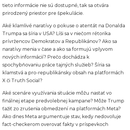
tieto informácie nie sú dostupné, tak sa otvára
prirodzený priestor pre špekulácie.
Aké klamlivé naratívy o pokuse o atentát na Donalda
Trumpa sa šíria v USA? Líši sa v niečom rétorika
prívržencov Demokratov a Republikánov? Ako sa
naratívy menia v čase a ako sa formujú vplyvom
nových informácií? Prečo dochádza k
spochybňovaniu práce tajných služieb? Šíria sa
klamstvá a pro-republikánsky obsah na platformách
X či Truth Social?
Aké scenáre využívania situácie môžu nastať vo
finálnej etape predvolebnej kampane? Môže Trump
ťažiť zo zrušenia obmedzení na platformách Meta?
Ako dnes Meta argumentuje stav, kedy nedovoľuje
fact-checkerom overovať fakty v príspevkoch