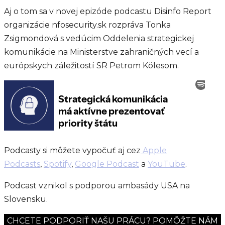
Aj o tom sa v novej epizóde podcastu Disinfo Report
organizácie nfosecurity.sk rozpráva Tonka
Zsigmondová s vedúcim Oddelenia strategickej
komunikácie na Ministerstve zahraničných vecí a
európskych záležitostí SR Petrom Kölesom.
Podcasty si môžete vypočuť aj cez
Apple
Podcasts
,
Spotify
,
Google Podcast
a
YouTube
.
Podcast vznikol s podporou ambasády USA na
Slovensku.
CHCETE PODPORIŤ NAŠU PRÁCU? POMÔŽTE NÁM