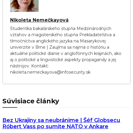
Nikoleta Nemečkayová
Študentka bakalárskeho stupňa Medzinárodných
vzťahov a magisterského stupňa Prekladateľstva a
tlmočníctva anglického jazyka na Masarykovej
univerzite v Brne | Zaujíma sa najmä o históriu a
aktuálne politické dianie v anglofónnych krajinách, ako
aj o politické a lingvistické aspekty propagandy a jej
nástrojov. Kontakt:
nikoleta.nemeckayova@infosecurity.sk
Súvisiace články
Bez Ukrajiny sa neubránime | Šéf Globsecu
Róbert Vass po sumite NATO v Ankare