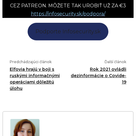
CEZ PATREON. MÔŽETE TAK UROBIŤ UŽ ZA €3
https://infosecurity.sk/podpora/
Podporte Infosecurity.sk
Predchádzajúci článok
Ďalší článok
Elfovia hrajú v boji s
Rok 2021 ovládli
ruskými informačnými
dezinformácie o Covide-
operáciami dôležitú
19
úlohu