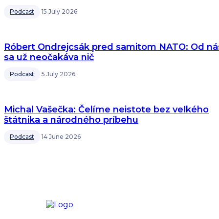
Podcast
15 July 2026
Róbert Ondrejcsák pred samitom NATO: Od ná
sa už neočakáva nič
Podcast
5 July 2026
Michal Vašečka: Čelíme neistote bez veľkého
štátnika a národného príbehu
Podcast
14 June 2026