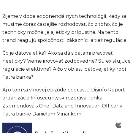
Žijeme v dobe exponenciálnych technológií, kedy sa
musíme čoraz častejšie rozhodovať, čo z toho, čo je
technicky možné, je aj eticky prípustné. Na tento
trend reagujú spoločnosti, zákazníci, a tiež regulácie.
Čo je dátová etika? Ako sa dá s dátami pracovať
neeticky? Vieme inovovať zodpovedne? Sú existujúce
regulácie efektívne? A čo v oblasti dátovej etiky robí
Tatra banka?
Aj o tom sa v novej epizóde podcastu Disinfo Report
organizácie Infosecurity.sk rozpráva Tonka
Zsigmondová s Chief Data and Innovation Officer v
Tatra banke Danielom Minárikom.