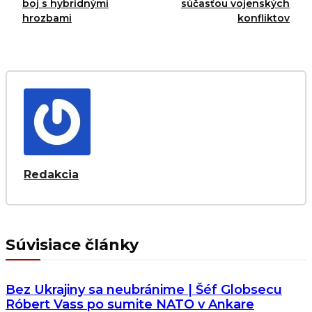
boj s hybridnými
súčasťou vojenských
hrozbami
konfliktov
Redakcia
Súvisiace články
Bez Ukrajiny sa neubránime | Šéf Globsecu
Róbert Vass po sumite NATO v Ankare