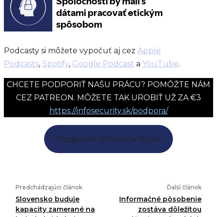
Podcasty si môžete vypočuť aj cez
Apple
Podcasts
,
Spotify
,
Google Podcast
a
YouTube
.
CHCETE PODPORIŤ NAŠU PRÁCU? POMÔŽTE NÁM
CEZ PATREON. MÔŽETE TAK UROBIŤ UŽ ZA €3
https://infosecurity.sk/podpora/
Podporte Infosecurity.sk
Predchádzajúci článok
Ďalší článok
Slovensko buduje
Informačné pôsobenie
kapacity zamerané na
zostáva dôležitou