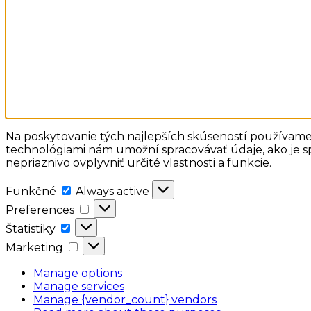
Na poskytovanie tých najlepších skúseností používame 
technológiami nám umožní spracovávať údaje, ako je sp
nepriaznivo ovplyvniť určité vlastnosti a funkcie.
Funkčné
Funkčné
Always active
Preferences
Preferences
Štatistiky
Štatistiky
Marketing
Marketing
Manage options
Manage services
Manage {vendor_count} vendors