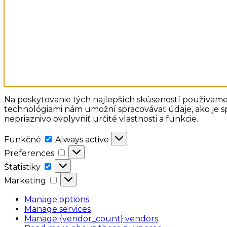
Na poskytovanie tých najlepších skúseností používame 
technológiami nám umožní spracovávať údaje, ako je sp
nepriaznivo ovplyvniť určité vlastnosti a funkcie.
Funkčné
Funkčné
Always active
Preferences
Preferences
Štatistiky
Štatistiky
Marketing
Marketing
Manage options
Manage services
Manage {vendor_count} vendors