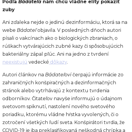
Podľa
Bádateľa
nám chcú vládne elity pokaziť
zuby
Ani zďaleka nejde o jedinú dezinformáciu, ktorá sa na
webe
Bádateľ
objavila. V posledných dňoch autori
písali o vakcínach ako o biologických zbraniach, o
rúškach vytvárajúcich zubné kazy či spôsobujúcich
bakteriálny zápal pľúc. Ani na jedno z tvrdení
neexistujú
vedecké
dôkazy
.
Autori článkov na
Bádateľovi
čerpajú informácie zo
zahraničných konšpiračných a dezinformačných
stránok alebo vytrhávajú z kontextu tvrdenia
odborníkov. Čitateľov navyše informujú o údajnom
svetovom spiknutí, nastolení nového svetového
poriadku, ktorému vládne hŕstka vyvolených, či o
zotročení všetkých ľudí sveta. Konšpirátori tvrdia, že
COVID-19 je iba preklasifikovaná neškodná chrípka a