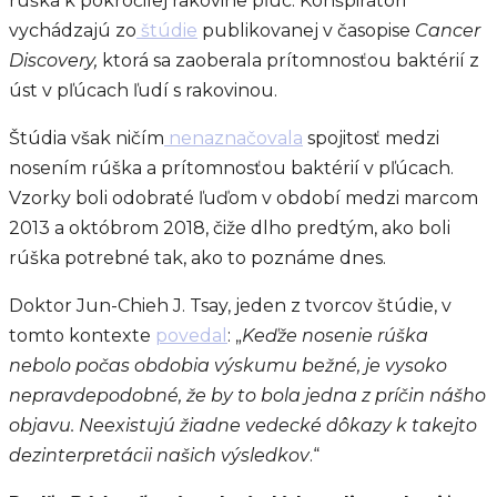
rúška k pokročilej rakovine pľúc. Konšpirátori
vychádzajú zo
štúdie
publikovanej v časopise
Cancer
Discovery,
ktorá sa zaoberala prítomnosťou baktérií z
úst v pľúcach ľudí s rakovinou.
Štúdia však ničím
nenaznačovala
spojitosť medzi
nosením rúška a prítomnosťou baktérií v pľúcach.
Vzorky boli odobraté ľuďom v období medzi marcom
2013 a októbrom 2018, čiže dlho predtým, ako boli
rúška potrebné tak, ako to poznáme dnes.
Doktor Jun-Chieh J. Tsay, jeden z tvorcov štúdie, v
tomto kontexte
povedal
: „
Keďže nosenie rúška
nebolo počas obdobia výskumu bežné, je vysoko
nepravdepodobné, že by to bola jedna z príčin nášho
objavu. Neexistujú žiadne vedecké dôkazy k takejto
dezinterpretácii našich výsledkov
.“