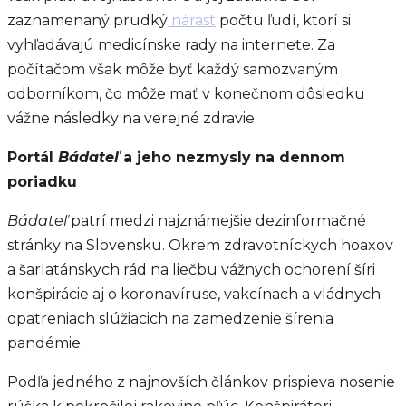
zaznamenaný prudký
nárast
počtu ľudí, ktorí si
vyhľadávajú medicínske rady na internete. Za
počítačom však môže byť každý samozvaným
odborníkom, čo môže mať v konečnom dôsledku
vážne následky na verejné zdravie.
Portál
Bádateľ
a jeho nezmysly na dennom
poriadku
Bádateľ
patrí medzi najznámejšie dezinformačné
stránky na Slovensku. Okrem zdravotníckych hoaxov
a šarlatánskych rád na liečbu vážnych ochorení šíri
konšpirácie aj o koronavíruse, vakcínach a vládnych
opatreniach slúžiacich na zamedzenie šírenia
pandémie.
Podľa jedného z najnovších článkov prispieva nosenie