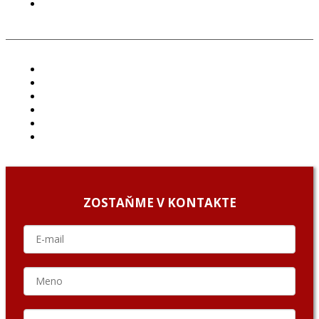
GDPR
ČLÁNKY
PROJEKTY
PODCAST
ARCHÍV
O NÁS/ABOUT US
PODCAST GUESTS
ZOSTAŇME V KONTAKTE