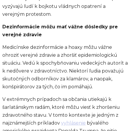
vyzývajú ľudí k bojkotu vládnych opatrení a
verejným protestom.
Dezinformácie môžu mať vážne dôsledky pre
verejné zdravie
Medicínske dezinformácie a hoaxy môžu vážne
ohroziť verejné zdravie a zhoršiť epidemiologickú
situáciu. Vedú k spochybňovaniu vedeckých autorít a
k nedôvere v zdravotníctvo. Niektorí ľudia považujú
skutočných odborníkov za klamárov, a naopak,
konšpirátorov za tých, čo im pomáhajú.
V extrémnych prípadoch sa občania utiekajú k
šarlatánskym radám, ktoré môžu viesť k zhoršeniu
zdravotného stavu. V tomto kontexte je jedným z
najznámejších príkladov
vyhlásenie
bývalého
amerického prezidenta Donalda Trumpa, že pitie