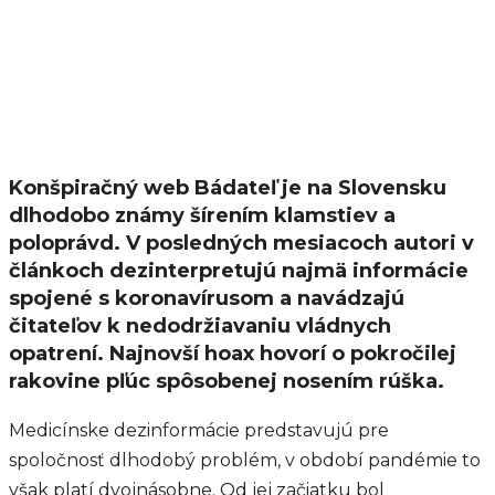
Konšpiračný web Bádateľ je na Slovensku
dlhodobo známy šírením klamstiev a
poloprávd. V posledných mesiacoch autori v
článkoch dezinterpretujú najmä informácie
spojené s koronavírusom a navádzajú
čitateľov k nedodržiavaniu vládnych
opatrení. Najnovší hoax hovorí o pokročilej
rakovine pľúc spôsobenej nosením rúška.
Medicínske dezinformácie predstavujú pre
spoločnosť dlhodobý problém, v období pandémie to
však platí dvojnásobne. Od jej začiatku bol