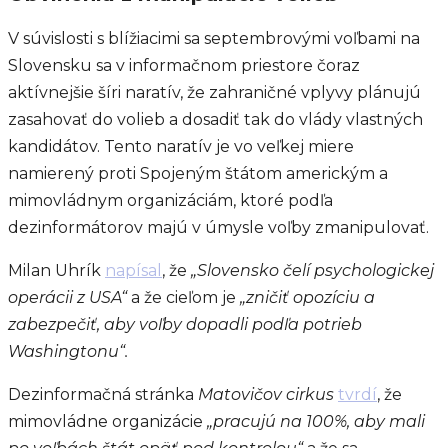
V súvislosti s blížiacimi sa septembrovými voľbami na
Slovensku sa v informačnom priestore čoraz
aktívnejšie šíri naratív, že zahraničné vplyvy plánujú
zasahovať do volieb a dosadiť tak do vlády vlastných
kandidátov. Tento naratív je vo veľkej miere
namierený proti Spojeným štátom americkým a
mimovládnym organizáciám, ktoré podľa
dezinformátorov majú v úmysle voľby zmanipulovať.
Milan Uhrík
napísal
, že
„Slovensko čelí psychologickej
operácii z USA“
a že cieľom je
„zničiť opozíciu a
zabezpečiť, aby voľby dopadli podľa potrieb
Washingtonu“.
Dezinformačná stránka
Matovičov cirkus
tvrdí
, že
mimovládne organizácie
„pracujú na 100%, aby mali