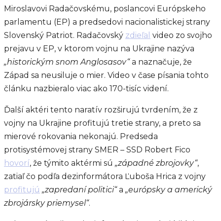
Miroslavovi Radačovskému, poslancovi Európskeho
parlamentu (EP) a predsedovi nacionalistickej strany
Slovenský Patriot. Radačovský
zdieľal
video zo svojho
prejavu v EP, v ktorom vojnu na Ukrajine nazýva
„historickým snom Anglosasov“
a naznačuje, že
Západ sa neusiluje o mier. Video v čase písania tohto
článku nazbieralo viac ako 170-tisíc videní.
Ďalší aktéri tento naratív rozširujú tvrdením, že z
vojny na Ukrajine profitujú tretie strany, a preto sa
mierové rokovania nekonajú. Predseda
protisystémovej strany SMER – SSD Robert Fico
hovorí
, že týmito aktérmi sú
„západné zbrojovky“
,
zatiaľ čo podľa dezinformátora Ľuboša Hrica z vojny
profitujú
„zapredaní politici“
a
„európsky a americký
zbrojársky priemysel“
.