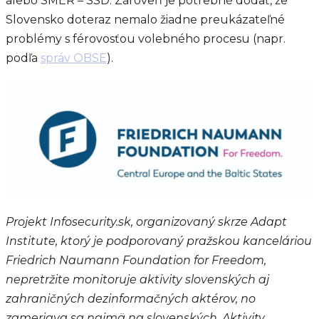
alebo SMER – SSD. Zároveň je potrebné dodať, že
Slovensko doteraz nemalo žiadne preukázateľné
problémy s férovosťou volebného procesu (napr.
podľa
správ OBSE
).
Projekt Infosecurity.sk, organizovaný skrze Adapt
Institute, ktorý je podporovaný pražskou kanceláriou
Friedrich Naumann Foundation for Freedom,
nepretržite monitoruje aktivity slovenských aj
zahraničných dezinformačných aktérov, no
zameriava sa najmä na slovenských. Aktivity