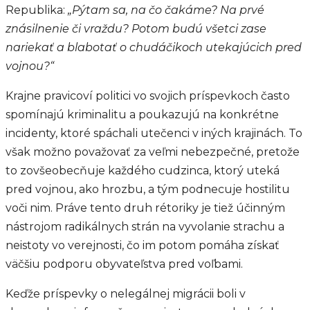
Republika:
„Pýtam sa, na čo čakáme? Na prvé
znásilnenie či vraždu? Potom budú všetci zase
nariekať a blabotať o chudáčikoch utekajúcich pred
vojnou?“
Krajne pravicoví politici vo svojich príspevkoch často
spomínajú kriminalitu a poukazujú na konkrétne
incidenty, ktoré spáchali utečenci v iných krajinách. To
však možno považovať za veľmi nebezpečné, pretože
to zovšeobecňuje každého cudzinca, ktorý uteká
pred vojnou, ako hrozbu, a tým podnecuje hostilitu
voči nim. Práve tento druh rétoriky je tiež účinným
nástrojom radikálnych strán na vyvolanie strachu a
neistoty vo verejnosti, čo im potom pomáha získať
väčšiu podporu obyvateľstva pred voľbami.
Keďže príspevky o nelegálnej migrácii boli v