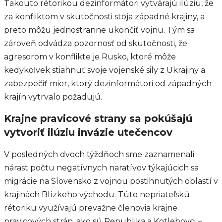
Takouto rétorikou dezinformátori vytvárajú ilúziu, že
za konfliktom v skutočnosti stoja západné krajiny, a
preto môžu jednostranne ukončiť vojnu. Tým sa
zároveň odvádza pozornosť od skutočnosti, že
agresorom v konflikte je Rusko, ktoré môže
kedykoľvek stiahnuť svoje vojenské sily z Ukrajiny a
zabezpečiť mier, ktorý dezinformátori od západných
krajín vytrvalo požadujú.
Krajne pravicové strany sa pokúšajú
vytvoriť ilúziu invázie utečencov
V posledných dvoch týždňoch sme zaznamenali
nárast počtu negatívnych naratívov týkajúcich sa
migrácie na Slovensko z vojnou postihnutých oblastí v
krajinách Blízkeho východu. Túto nepriateľskú
rétoriku využívajú prevažne členovia krajne
pravicových strán, ako sú Republika a Kotlebovci –