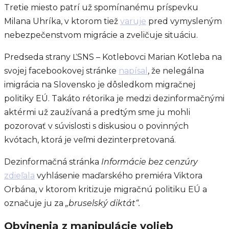
Tretie miesto patrí už spomínanému príspevku
Milana Uhríka, v ktorom tiež
varuje
pred vymysleným
nebezpečenstvom migrácie a zveličuje situáciu.
Predseda strany ĽSNS – Kotlebovci Marian Kotleba na
svojej facebookovej stránke
napísal
, že nelegálna
imigrácia na Slovensko je dôsledkom migračnej
politiky EÚ. Takáto rétorika je medzi dezinformačnými
aktérmi už zaužívaná a predtým sme ju mohli
pozorovať v súvislosti s diskusiou o povinných
kvótach, ktorá je veľmi dezinterpretovaná.
Dezinformačná stránka
Informácie bez cenzúry
zdieľala
vyhlásenie maďarského premiéra Viktora
Orbána, v ktorom kritizuje migračnú politiku EÚ a
označuje ju za
„bruselský diktát“.
Obvinenia z manipulácie volieb