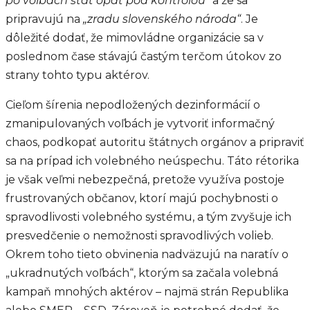
po voľbách štát opäť pod kontrolou“
a že sa
pripravujú na
„zradu slovenského národa“
. Je
dôležité dodať, že mimovládne organizácie sa v
poslednom čase stávajú častým terčom útokov zo
strany tohto typu aktérov.
Cieľom šírenia nepodložených dezinformácií o
zmanipulovaných voľbách je vytvoriť informačný
chaos, podkopať autoritu štátnych orgánov a pripraviť
sa na prípad ich volebného neúspechu. Táto rétorika
je však veľmi nebezpečná, pretože využíva postoje
frustrovaných občanov, ktorí majú pochybnosti o
spravodlivosti volebného systému, a tým zvyšuje ich
presvedčenie o nemožnosti spravodlivých volieb.
Okrem toho tieto obvinenia nadväzujú na naratív o
„ukradnutých voľbách“, ktorým sa začala volebná
kampaň mnohých aktérov – najmä strán Republika