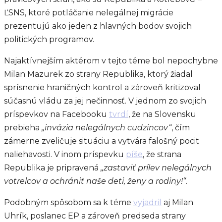
ĽSNS, ktoré potláčanie nelegálnej migrácie
prezentujú ako jeden z hlavných bodov svojich
politických programov.
Najaktívnejším aktérom v tejto téme bol nepochybne
Milan Mazurek zo strany Republika, ktorý žiadal
sprísnenie hraničných kontrol a zároveň kritizoval
súčasnú vládu za jej nečinnosť. V jednom zo svojich
príspevkov na Facebooku
tvrdí
, že na Slovensku
prebieha
„invázia nelegálnych cudzincov“
, čím
zámerne zveličuje situáciu a vytvára falošný pocit
naliehavosti. V inom príspevku
píše
, že strana
Republika je pripravená
„zastaviť prílev nelegálnych
votrelcov a ochrániť naše deti, ženy a rodiny!“
.
Podobným spôsobom sa k téme
vyjadril
aj Milan
Uhrík, poslanec EP a zároveň predseda strany