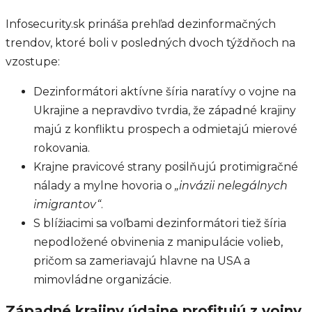
Infosecurity.sk prináša prehľad dezinformačných
trendov, ktoré boli v posledných dvoch týždňoch na
vzostupe:
Dezinformátori aktívne šíria naratívy o vojne na
Ukrajine a nepravdivo tvrdia, že západné krajiny
majú z konfliktu prospech a odmietajú mierové
rokovania.
Krajne pravicové strany posilňujú protimigračné
nálady a mylne hovoria o
„
invázii nelegálnych
imigrantov
“
.
S blížiacimi sa voľbami dezinformátori tiež šíria
nepodložené obvinenia z manipulácie volieb,
pričom sa zameriavajú hlavne na USA a
mimovládne organizácie.
Západné krajiny údajne profitujú z vojny