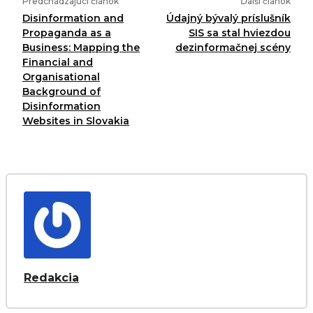
Predchádzajúci článok
Ďalší článok
Disinformation and
Údajný bývalý príslušník
Propaganda as a
SIS sa stal hviezdou
Business: Mapping the
dezinformačnej scény
Financial and
Organisational
Background of
Disinformation
Websites in Slovakia
Redakcia