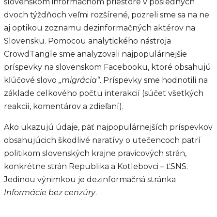
slovenskom informačnom priestore v posledných
dvoch týždňoch veľmi rozšírené, pozreli sme sa na ne
aj optikou zoznamu dezinformačných aktérov na
Slovensku. Pomocou analytického nástroja
CrowdTangle sme analyzovali najpopulárnejšie
príspevky na slovenskom Facebooku, ktoré obsahujú
kľúčové slovo
„migrácia“
. Príspevky sme hodnotili na
základe celkového počtu interakcií (súčet všetkých
reakcií, komentárov a zdieľaní).
Ako ukazujú údaje, päť najpopulárnejších príspevkov
obsahujúcich škodlivé naratívy o utečencoch patrí
politikom slovenských krajne pravicových strán,
konkrétne strán Republika a Kotlebovci – ĽSNS.
Jedinou výnimkou je dezinformačná stránka
Informácie bez cenzúry
.