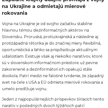
na Ukrajine a odmietajú mierové
rokovania
Vojna na Ukrajine je od svojho začiatku stabilne
hlavnou témou dezinformačných aktérov na
Slovensku. Proruská, protiukrajinská a následne aj
protizápadná rétorika je do značnej miery flexibilná,
oportunistická a ľahko sa prispôsobuje aktuálnym
udalostiam. Existuje však aj niekoľko naratívov, ktoré
sú v slovenskom informačnom priestore už pevne
zakorenené a dezinformátori ich opakujú stále
dookola. Patrí medzi ne falošné tvrdenie, že západný
svet na čele s USA a EÚ odmieta mierové rokovania a
umelo predlžuje vojnu.
Jeden z najpopulárnejších príspevkov šíriacich tento
naratív v posledných dvoch týždňoch patrí