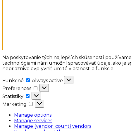
Na poskytovanie tých najlepších skúseností používame 
technológiami nám umožní spracovávať údaje, ako je sp
nepriaznivo ovplyvniť určité vlastnosti a funkcie.
Funkčné
Funkčné
Always active
Preferences
Preferences
Štatistiky
Štatistiky
Marketing
Marketing
Manage options
Manage services
Manage {vendor_count} vendors