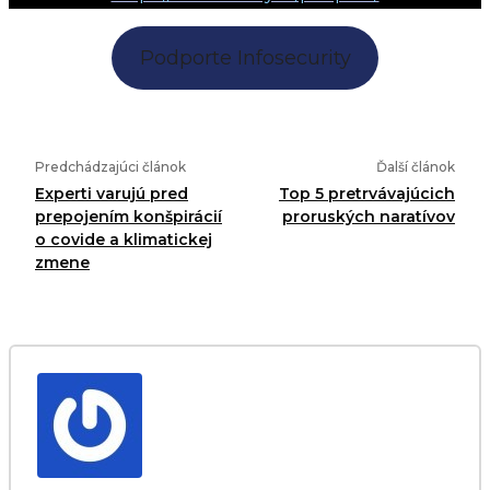
Podporte Infosecurity
Predchádzajúci článok
Ďalší článok
Experti varujú pred
Top 5 pretrvávajúcich
prepojením konšpirácií
proruských naratívov
o covide a klimatickej
zmene