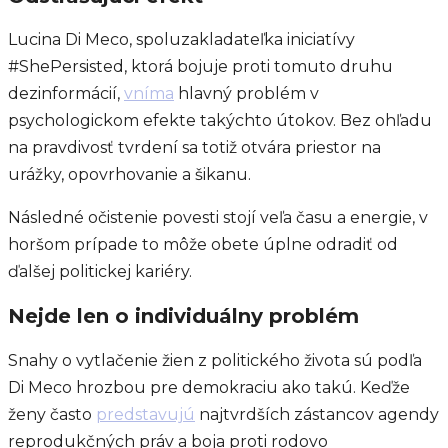
Lucina Di Meco, spoluzakladateľka iniciatívy
#ShePersisted, ktorá bojuje proti tomuto druhu
dezinformácií,
vníma
hlavný problém v
psychologickom efekte takýchto útokov. Bez ohľadu
na pravdivosť tvrdení sa totiž otvára priestor na
urážky, opovrhovanie a šikanu.
Následné očistenie povesti stojí veľa času a energie, v
horšom prípade to môže obete úplne odradiť od
ďalšej politickej kariéry.
Nejde len o individuálny problém
Snahy o vytlačenie žien z politického života sú podľa
Di Meco hrozbou pre demokraciu ako takú. Keďže
ženy často
predstavujú
najtvrdších zástancov agendy
reprodukčných práv a boja proti rodovo