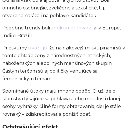
Odlišná však bola aj povaha týchto útokov. Boli
omnoho osobnejšie, zveličené a sexistické, t. j.
otvorene narážali na pohlavie kandidátok.
Podobné trendy boli
zdokumentované
aj v Európe,
Indii či Brazílii.
Prieskumy
ukazujú
, že najrizikovejšími skupinami sú v
tomto ohľade ženy z národnostných, etnických,
náboženských alebo iných menšinových skupín.
Častým terčom sú aj političky venujúce sa
feministickým témam.
Spomínané útoky majú mnoho podôb. Či už ide o
klamstvá týkajúce sa pohlavia alebo minulosti danej
osoby, vyhrážky, či iné formy obťažovania, cieľ je stále
rovnaký – zdiskreditovať a ponížiť obeť.
Odstrašujúci efekt