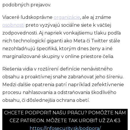
podobných prejavov.
Viaceré ľudskoprávne
organizácie
, ale aj známe
osobnosti
preto vyzývajú sociálne siete k väčšej
zodpovednosti. Aj napriek vonkajšiemu tlaku podľa
nich technologickí giganti ako Meta či Twitter stále
nezohľadňujú špecifiká, ktorým dnes ženy a iné
marginalizované skupiny v online priestore čelia.
Riešenia vidia v rozšírení definície nenávistného
obsahu a proaktívnej snahe zabraňovať jeho šíreniu.
Medzi ďalšie opatrenia patrí napríklad zefektívnenie
procesu nahlasovania a odstraňovania škodlivého
obsahu, či dôslednejšia ochrana obetí.
CHCETE PODPORIŤ NAŠU PRÁCU? POMÔŽTE NÁM
CEZ PATREON. MÔŽETE TAK UROBIŤ UŽ ZA €3
https://infosecurity.sk/podpora/