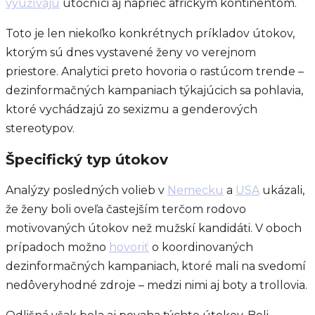
využívajú
útočníci aj naprieč africkým kontinentom.
Toto je len niekoľko konkrétnych príkladov útokov,
ktorým sú dnes vystavené ženy vo verejnom
priestore. Analytici preto hovoria o rastúcom trende –
dezinformačných kampaniach týkajúcich sa pohlavia,
ktoré vychádzajú zo sexizmu a genderových
stereotypov.
Špecifický typ útokov
Analýzy posledných volieb v
Nemecku
a
USA
ukázali,
že ženy boli oveľa častejším terčom rodovo
motivovaných útokov než mužskí kandidáti. V oboch
prípadoch možno
hovoriť
o koordinovaných
dezinformačných kampaniach, ktoré mali na svedomí
nedôveryhodné zdroje – medzi nimi aj boty a trollovia.