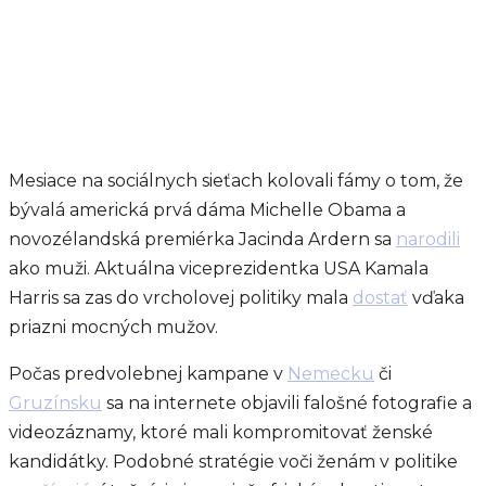
Mesiace na sociálnych sieťach kolovali fámy o tom, že
bývalá americká prvá dáma Michelle Obama a
novozélandská premiérka Jacinda Ardern sa
narodili
ako muži. Aktuálna viceprezidentka USA Kamala
Harris sa zas do vrcholovej politiky mala
dostať
vďaka
priazni mocných mužov.
Počas predvolebnej kampane v
Nemecku
či
Gruzínsku
sa na internete objavili falošné fotografie a
videozáznamy, ktoré mali kompromitovať ženské
kandidátky. Podobné stratégie voči ženám v politike