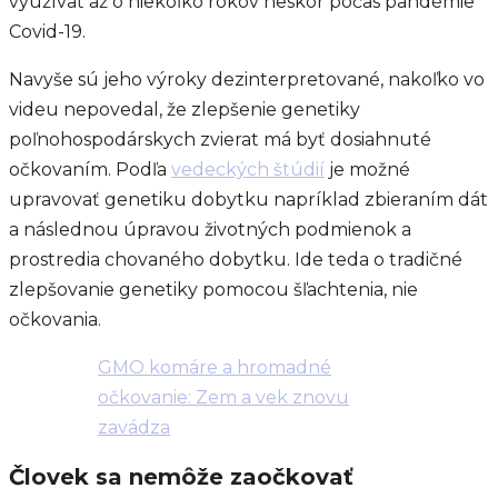
využívať až o niekoľko rokov neskôr počas pandémie
Covid-19.
Navyše sú jeho výroky dezinterpretované, nakoľko vo
videu nepovedal, že zlepšenie genetiky
poľnohospodárskych zvierat má byť dosiahnuté
očkovaním. Podľa
vedeckých štúdií
je možné
upravovať genetiku dobytku napríklad zbieraním dát
a následnou úpravou životných podmienok a
prostredia chovaného dobytku. Ide teda o tradičné
zlepšovanie genetiky pomocou šľachtenia, nie
očkovania.
GMO komáre a hromadné
očkovanie: Zem a vek znovu
zavádza
Človek sa nemôže zaočkovať