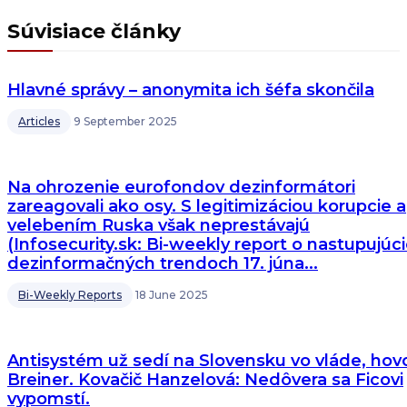
Súvisiace články
Hlavné správy – anonymita ich šéfa skončila
Articles
9 September 2025
Na ohrozenie eurofondov dezinformátori
zareagovali ako osy. S legitimizáciou korupcie a
velebením Ruska však neprestávajú
(Infosecurity.sk: Bi-weekly report o nastupujúc
dezinformačných trendoch 17. júna...
Bi-Weekly Reports
18 June 2025
Antisystém už sedí na Slovensku vo vláde, hovo
Breiner. Kovačič Hanzelová: Nedôvera sa Ficovi
vypomstí.