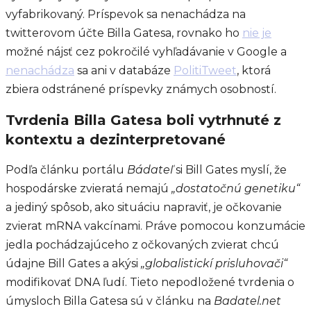
vyfabrikovaný. Príspevok sa nenachádza na
twitterovom účte Billa Gatesa, rovnako ho
nie je
možné nájsť cez pokročilé vyhľadávanie v Google a
nenachádza
sa ani v databáze
PolitiTweet
, ktorá
zbiera odstránené príspevky známych osobností.
Tvrdenia Billa Gatesa boli vytrhnuté z
kontextu a dezinterpretované
Podľa článku portálu
Bádateľ
si Bill Gates myslí, že
hospodárske zvieratá nemajú
„dostatočnú genetiku“
a jediný spôsob, ako situáciu napraviť, je očkovanie
zvierat mRNA vakcínami. Práve pomocou konzumácie
jedla pochádzajúceho z očkovaných zvierat chcú
údajne Bill Gates a akýsi
„globalistickí prisluhovači“
modifikovať DNA ľudí. Tieto nepodložené tvrdenia o
úmysloch Billa Gatesa sú v článku na
Badatel.net