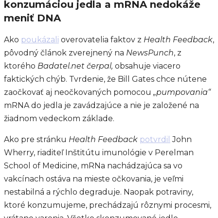
konzumáciou jedla a mRNA nedokáže
meniť DNA
Ako
poukázali
overovatelia faktov z
Health Feedback
,
pôvodný článok zverejnený na
NewsPunch
, z
ktorého
Badatel.net čerpal,
obsahuje viacero
faktických chýb. Tvrdenie, že Bill Gates chce nútene
zaočkovať aj neočkovaných pomocou
„pumpovania“
mRNA do jedla je zavádzajúce a nie je založené na
žiadnom vedeckom základe.
Ako pre stránku
Health Feedback
potvrdil
John
Wherry, riaditeľ Inštitútu imunológie v Perelman
School of Medicine, mRNa nachádzajúca sa vo
vakcínach ostáva na mieste očkovania, je veľmi
nestabilná a rýchlo degraduje. Naopak potraviny,
ktoré konzumujeme, prechádzajú rôznymi procesmi,