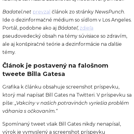
Badatel.net
prevzal
článok zo stránky
NewsPunch
.
Ide o dezinformačné médium so sídlom v Los Angeles.
Portál, podobne ako aj
Bádateľ
,
zdieľa
pseudovedecký obsah na témy súvisiace so zdravím,
ale aj konšpiračné teórie a dezinformácie na ďalšie
témy.
Článok je postavený na falošnom
tweete Billa Gatesa
Grafika k článku obsahuje screenshot príspevku,
ktorý mal napísať Bill Gates na Twitteri. V príspevku sa
píše:
„Vakcíny v našich potravinách vyriešia problém
váhania s očkovaním.“
Spomínaný tweet však Bill Gates nikdy nenapísal,
výrok je vymyslený a screenshot príspevku