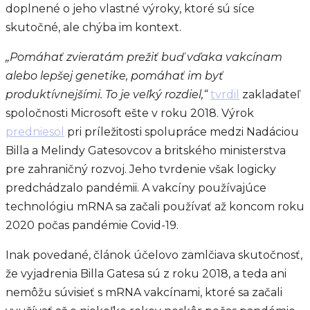
doplnené o jeho vlastné výroky, ktoré sú síce
skutočné, ale chýba im kontext.
„Pomáhať zvieratám prežiť buď vďaka vakcínam
alebo lepšej genetike, pomáhať im byť
produktívnejšími. To je veľký rozdiel,“
tvrdil
zakladateľ
spoločnosti Microsoft ešte v roku 2018. Výrok
predniesol
pri príležitosti spolupráce medzi Nadáciou
Billa a Melindy Gatesovcov a britského ministerstva
pre zahraničný rozvoj. Jeho tvrdenie však logicky
predchádzalo pandémii. A vakcíny používajúce
technológiu mRNA sa začali používať až koncom roku
2020 počas pandémie Covid-19.
Inak povedané, článok účelovo zamlčiava skutočnosť,
že vyjadrenia Billa Gatesa sú z roku 2018, a teda ani
nemôžu súvisieť s mRNA vakcínami, ktoré sa začali