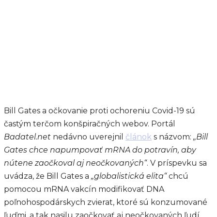
Bill Gates a očkovanie proti ochoreniu Covid-19 sú
častým terčom konšpiračných webov. Portál
Badatel.net
nedávno uverejnil
článok
s názvom:
„Bill
Gates chce napumpovať mRNA do potravín, aby
nútene zaočkoval aj neočkovaných“
. V príspevku sa
uvádza, že Bill Gates a
„globalistická elita“
chcú
pomocou mRNA vakcín modifikovať DNA
poľnohospodárskych zvierat, ktoré sú konzumované
ľuďmi, a tak nasilu zaočkovať aj neočkovaných ľudí.