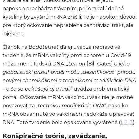
vrátane varenia. Všetko skonzumované jedlo
napokon prechádza trávením, pričom žalúdočné
kyseliny by zvyšnú mRNA zničili. To je napokon dôvod,
pre ktorý očkovanie neprebieha cez tráviaci trakt, ale
injekčne.
Článok na
Badatel.net
ďalej uvádza nepravdivé
tvrdenie, že mRNA vakcíny proti ochoreniu Covid-19
môžu meniť ľudskú DNA.
„Len on
[Bill Gates]
a jeho
globalistickí prisluhovači môžu „dezinfikovať“ prírodu
novými chemikáliami a technikami modifikácie DNA
– o čo sa pokúšajú aj u ľudí,“
uvádza problematický
portál. Očkovanie mRNA vakcínou však nie je možné
považovať za
„techniku modifikácie DNA“,
nakoľko
mRNA obsiahnuté vo vakcínach nedokáže upravovať
DNA. Toto tvrdenie bolo opakovane vyvrátené (
1
,
2
,
3
).
Konšpiračné teórie, zavádzanie,