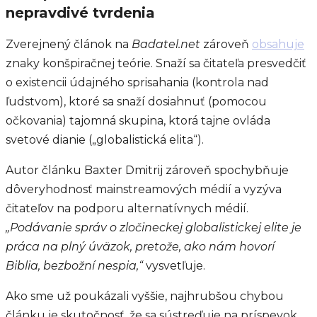
nepravdivé tvrdenia
Zverejnený článok na
Badatel.net
zároveň
obsahuje
znaky konšpiračnej teórie. Snaží sa čitateľa presvedčiť
o existencii údajného sprisahania (kontrola nad
ľudstvom), ktoré sa snaží dosiahnuť (pomocou
očkovania) tajomná skupina, ktorá tajne ovláda
svetové dianie („globalistická elita“).
Autor článku Baxter Dmitrij zároveň spochybňuje
dôveryhodnosť mainstreamových médií a vyzýva
čitateľov na podporu alternatívnych médií.
„Podávanie správ o zločineckej globalistickej elite je
práca na plný úväzok, pretože, ako nám hovorí
Biblia, bezbožní nespia,“
vysvetľuje.
Ako sme už poukázali vyššie, najhrubšou chybou
článku je skutočnosť, že sa sústreďuje na príspevok