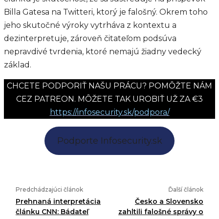
Billa Gatesa na Twitteri, ktorý je falošný. Okrem toho
jeho skutočné výroky vytrháva z kontextu a
dezinterpretuje, zároveň čitateľom podsúva
nepravdivé tvrdenia, ktoré nemajú žiadny vedecký
základ.
CHCETE PODPORIŤ NAŠU PRÁCU? POMÔŽTE NÁM
CEZ PATREON. MÔŽETE TAK UROBIŤ UŽ ZA €3
https://infosecurity.sk/podpora/
Podporte Infosecurity.sk
Predchádzajúci článok
Ďalší článok
Prehnaná interpretácia
Česko a Slovensko
článku CNN: Bádateľ
zahltili falošné správy o