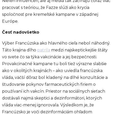
Nielen influenceri, ale aj médiá tak začínajú čoraz viac
pracovať s teóriou, že Fazze slúži ako krycia
spoločnosť pre kremeľské kampane v západnej
Európe.
Česť nadovšetko
Výber Francúzska ako hlavného cieľa nebol náhodný.
Táto krajina dlho
patrila
medzi najskeptickejšie štáty
vo svete čo sa týka vakcinácie a jej bezpečnosti.
Provakcinačné kampane tu boli tiež výrazne slabšie
ako v okolitých krajinách – ako uviedla francúzska
vláda, väčší dôraz bol kladený na dlhé konzultácie a
študovanie pokynov farmaceutických firiem o
používaní ich vakcín. Priestor na sociálnych sieťach
dostávali najmä skeptici a dezinformátori, ktorých
vláda viac-menej ignorovala. Výsledkom je, že
Francúzsko je voči dezinformáciám ohľadom