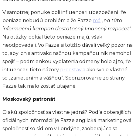
V samotnej ponuke boli influenceri ubezpečení, že
peniaze nebudú problém a že Fazze
má
„
na túto
informačnú kampaň dostatočný finančný rozpočet
“.
Na otázky, odkiaľ tieto peniaze majú, však
neodpovedali. Vo Fazze si totižto dávali veľký pozor na
to, aby ich s antivakcinačnou kampaňou nik nemohol
spojiť – podmienkou vyplatenia odmeny bolo aj to, že
influenceri tieto názory
predstavia
ako svoje vlastné
so „zanietením a vášňou“. Sponzorovanie zo strany
Fazze tak malo zostať utajené.
Moskovský patronát
O akú spoločnosť sa vlastne jedná? Podľa doterajších
oficiálnych informácií je Fazze anglická marketingová
spoločnosť so sídlom v Londýne, zaoberajúca sa