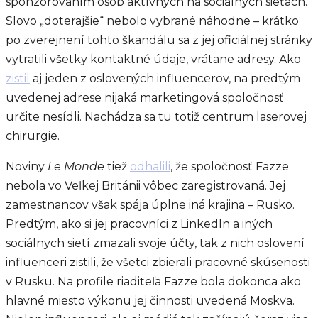
sponzorovaním osôb aktívnych na sociálnych sieťach.
Slovo „doterajšie“ nebolo vybrané náhodne – krátko
po zverejnení tohto škandálu sa z jej oficiálnej stránky
vytratili všetky kontaktné údaje, vrátane adresy. Ako
zistil
aj jeden z oslovených influencerov, na predtým
uvedenej adrese nijaká marketingová spoločnosť
určite nesídli. Nachádza sa tu totiž centrum laserovej
chirurgie.
Noviny
Le Monde
tiež
odhalili
, že spoločnosť Fazze
nebola vo Veľkej Británii vôbec zaregistrovaná. Jej
zamestnancov však spája úplne iná krajina – Rusko.
Predtým, ako si jej pracovníci z LinkedIn a iných
sociálnych sietí zmazali svoje účty, tak z nich oslovení
influenceri zistili, že všetci zbierali pracovné skúsenosti
v Rusku. Na profile riaditeľa Fazze bola dokonca ako
hlavné miesto výkonu jej činnosti uvedená Moskva.