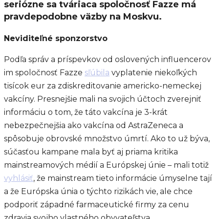
seriózne sa tváriaca spoločnosť Fazze má
pravdepodobne väzby na Moskvu.
Neviditeľné sponzorstvo
Podľa správ a príspevkov od oslovených influencerov
im spoločnosť Fazze
sľúbila
vyplatenie niekoľkých
tisícok eur za zdiskreditovanie americko-nemeckej
vakcíny. Presnejšie mali na svojich účtoch zverejniť
informáciu o tom, že táto vakcína je 3-krát
nebezpečnejšia ako vakcína od AstraZeneca a
spôsobuje obrovské množstvo úmrtí. Ako to už býva,
súčasťou kampane mala byť aj priama kritika
mainstreamových médií a Európskej únie – mali totiž
vyhlásiť
, že mainstream tieto informácie úmyselne tají
a že Európska únia o týchto rizikách vie, ale chce
podporiť západné farmaceutické firmy za cenu
zdravia svojho vlastného obyvateľstva.