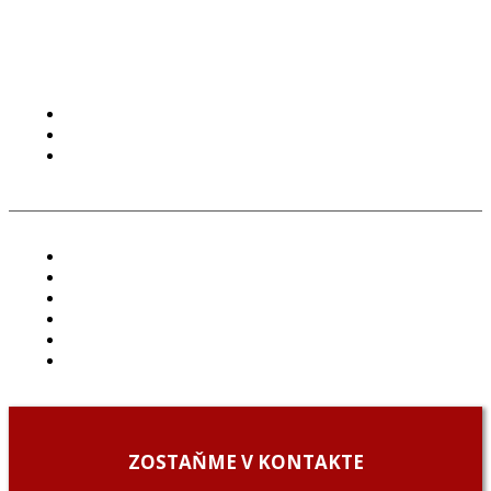
PODMIENKY POUŽÍVANIA
COOKIES
GDPR
ČLÁNKY
PROJEKTY
PODCAST
ARCHÍV
O NÁS/ABOUT US
PODCAST GUESTS
ZOSTAŇME V KONTAKTE