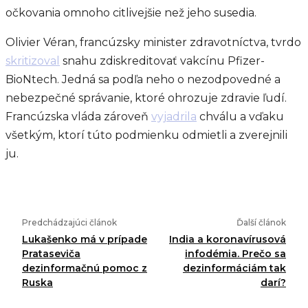
očkovania omnoho citlivejšie než jeho susedia.
Olivier Véran, francúzsky minister zdravotníctva, tvrdo
skritizoval
snahu zdiskreditovať vakcínu Pfizer-
BioNtech. Jedná sa podľa neho o nezodpovedné a
nebezpečné správanie, ktoré ohrozuje zdravie ľudí.
Francúzska vláda zároveň
vyjadrila
chválu a vďaku
všetkým, ktorí túto podmienku odmietli a zverejnili
ju.
Predchádzajúci článok
Ďalší článok
Lukašenko má v prípade
India a koronavírusová
Prataseviča
infodémia. Prečo sa
dezinformačnú pomoc z
dezinformáciám tak
Ruska
darí?