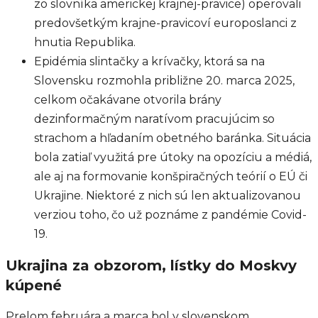
zo slovníka americkej krajnej-pravice) operovali
predovšetkým krajne-pravicoví europoslanci z
hnutia Republika.
Epidémia slintačky a krívačky, ktorá sa na
Slovensku rozmohla približne 20. marca 2025,
celkom očakávane otvorila brány
dezinformačným naratívom pracujúcim so
strachom a hľadaním obetného baránka. Situácia
bola zatiaľ využitá pre útoky na opozíciu a médiá,
ale aj na formovanie konšpiračných teórií o EÚ či
Ukrajine. Niektoré z nich sú len aktualizovanou
verziou toho, čo už poznáme z pandémie Covid-
19.
Ukrajina za obzorom, lístky do Moskvy
kúpené
Prelom februára a marca bol v slovenskom