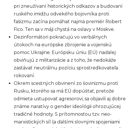
pri zneužívaní historických odkazov a budovaní
ruského imidžu odvekého bojovníka proti
fašizmu začína pomáhať najmä premiér Robert
Fico. Ten sa v máji chystá na oslavy v Moskve.
Dezinformátori pokračujú vo verbálnych
útokoch na európske zbrojenie a vojenskú
pomoc Ukrajine. Európsku úniu (EÚ) naďalej
obviňujú z militarizácie a z toho, že nedokáže
zastávať neutrálnu pozíciu sprostredkovateľa
rokovaní.
Okrem scestných obvinení zo šovinizmu proti
Rusku, ktorého sa má EÚ dopúšťať, pretože
odmieta ustupovať agresorovi, sa objavili aj dobre
známe naratívy o gender ideológii ohrozujúcej
tradičné hodnoty. S prítomnosťou tzv. neo-
marxistických síl (a ďalšími slovnými spojeniami