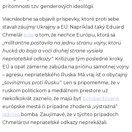
prítomnosti tzv. genderových ideológií.
Viacnásobne sa objavili príspevky, ktoré proti sebe
stavali záujmy Ukrajiny a EÚ. Napríklad taký Eduard
Chmelár
píše
o tom, že nechce Európu, ktorá sa
„militantne postavila na jednu stranu vojny, ktorú
hucká do boja a voči druhej strane vysiela
nepriateľské odkazy“
. Kritizuje tým posledné kroky
EÚ a opäť zámerne zabúda na príčinu samotnej vojny
– agresiu nepriateľského Ruska. Má vraj ísť o obyčajný
„šovinizmus proti Rusku“
. Len si pripomeňme, že v
ruskom politickom a mediálnom priestore už
niekoľkokrát zaznelo, že majú byť
bombardované
európske mestá či prípadne zhodená „výstražná“
jadrová
bomba. Zaujímavé, že v týchto prípadoch
Chmelárovi nepriateľské odkazy neprekážali.