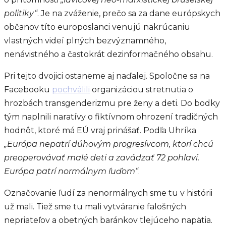
politiky“
. Je na zváženie, prečo sa za dane európskych
občanov títo europoslanci venujú nakrúcaniu
vlastných videí plných bezvýznamného,
nenávistného a častokrát dezinformačného obsahu.
Pri tejto dvojici ostaneme aj naďalej. Spoločne sa na
Facebooku
pochválili
organizáciou stretnutia o
hrozbách transgenderizmu pre ženy a deti. Do bodky
tým naplnili naratívy o fiktívnom ohrození tradičných
hodnôt, ktoré má EÚ vraj prinášať. Podľa Uhríka
„Európa nepatrí dúhovým progresívcom, ktorí chcú
preoperovávať malé deti a zavádzať 72 pohlaví.
Európa patrí normálnym ľuďom“
.
Označovanie ľudí za nenormálnych sme tu v histórii
už mali. Tiež sme tu mali vytváranie falošných
nepriateľov a obetných baránkov tlejúceho napätia.