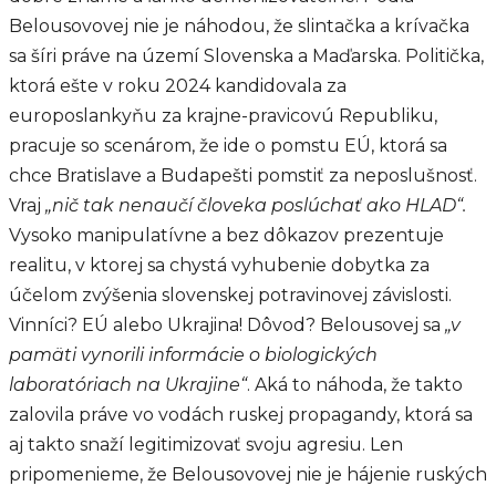
Belousovovej nie je náhodou, že slintačka a krívačka
sa šíri práve na území Slovenska a Maďarska. Politička,
ktorá ešte v roku 2024 kandidovala za
europoslankyňu za krajne-pravicovú Republiku,
pracuje so scenárom, že ide o pomstu EÚ, ktorá sa
chce Bratislave a Budapešti pomstiť za neposlušnosť.
Vraj
„nič tak nenaučí človeka poslúchať ako HLAD“.
Vysoko manipulatívne a bez dôkazov prezentuje
realitu, v ktorej sa chystá vyhubenie dobytka za
účelom zvýšenia slovenskej potravinovej závislosti.
Vinníci? EÚ alebo Ukrajina! Dôvod? Belousovej sa
„v
pamäti vynorili informácie o biologických
laboratóriach na Ukrajine“
. Aká to náhoda, že takto
zalovila práve vo vodách ruskej propagandy, ktorá sa
aj takto snaží legitimizovať svoju agresiu. Len
pripomenieme, že Belousovovej nie je hájenie ruských