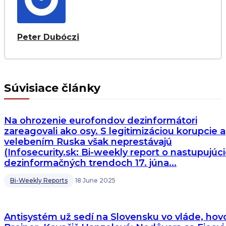
Peter Dubóczi
Súvisiace články
Na ohrozenie eurofondov dezinformátori
zareagovali ako osy. S legitimizáciou korupcie a
velebením Ruska však neprestávajú
(Infosecurity.sk: Bi-weekly report o nastupujúc
dezinformačných trendoch 17. júna...
Bi-Weekly Reports
18 June 2025
Antisystém už sedí na Slovensku vo vláde, hovo