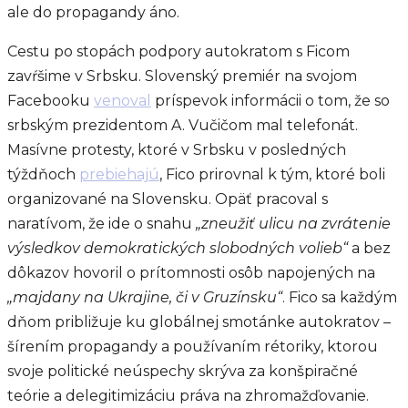
ale do propagandy áno.
Cestu po stopách podpory autokratom s Ficom
zavŕšime v Srbsku. Slovenský premiér na svojom
Facebooku
venoval
príspevok informácii o tom, že so
srbským prezidentom A. Vučičom mal telefonát.
Masívne protesty, ktoré v Srbsku v posledných
týždňoch
prebiehajú
, Fico prirovnal k tým, ktoré boli
organizované na Slovensku. Opäť pracoval s
naratívom, že ide o snahu
„zneužiť ulicu na zvrátenie
výsledkov demokratických slobodných volieb“
a bez
dôkazov hovoril o prítomnosti osôb napojených na
„majdany na Ukrajine, či v Gruzínsku“
. Fico sa každým
dňom približuje ku globálnej smotánke autokratov –
šírením propagandy a používaním rétoriky, ktorou
svoje politické neúspechy skrýva za konšpiračné
teórie a delegitimizáciu práva na zhromažďovanie.