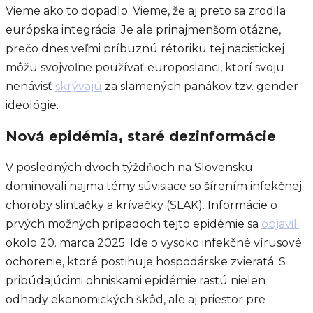
Vieme ako to dopadlo. Vieme, že aj preto sa zrodila
európska integrácia. Je ale prinajmenšom otázne,
prečo dnes veľmi príbuznú rétoriku tej nacistickej
môžu svojvoľne používať europoslanci, ktorí svoju
nenávisť
skrývajú
za slamených panákov tzv. gender
ideológie.
Nová epidémia, staré dezinformácie
V posledných dvoch týždňoch na Slovensku
dominovali najmä témy súvisiace so šírením infekčnej
choroby slintačky a krívačky (SLAK). Informácie o
prvých možných prípadoch tejto epidémie sa
objavili
okolo 20. marca 2025. Ide o vysoko infekčné vírusové
ochorenie, ktoré postihuje hospodárske zvieratá. S
pribúdajúcimi ohniskami epidémie rastú nielen
odhady ekonomických škôd, ale aj priestor pre