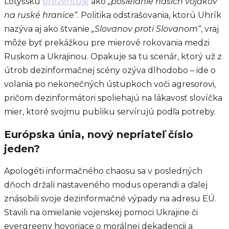
Lotyšsku
prezentuje
ako
„posielanie našich vojakov
na ruské hranice“
. Politika odstrašovania, ktorú Uhrík
nazýva aj ako štvanie
„Slovanov proti Slovanom“
, vraj
môže byť prekážkou pre mierové rokovania medzi
Ruskom a Ukrajinou. Opakuje sa tu scenár, ktorý už z
útrob dezinformačnej scény ozýva dlhodobo – ide o
volania po nekonečných ústupkoch voči agresorovi,
pričom dezinformátori spoliehajú na lákavosť slovíčka
mier, ktoré svojmu publiku servírujú podľa potreby.
Európska únia, nový nepriateľ číslo
jeden?
Apologéti informačného chaosu sa v posledných
dňoch držali nastaveného modus operandi a ďalej
znásobili svoje dezinformačné výpady na adresu EÚ.
Stavili na omielanie vojenskej pomoci Ukrajine či
evergreeny hovoriace o morálnej dekadencii a