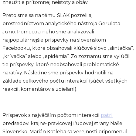
zneužitie prítomnej neistoty a obáv.
Preto sme sa na tému SLAK pozreli aj
prostredníctvom analytického nástroja Gerulata
Juno. Pomocou neho sme analyzovali
najpopulárnejšie príspevky na slovenskom
Facebooku, ktoré obsahovali kľúčové slovo „slintačka
“
,
„krívačka
“
alebo „epidémia
“
. Zo zoznamu sme vylúčili
tie príspevky, ktoré neobsahovali problematické
naratívy. Následne sme príspevky hodnotili na
základe celkového počtu interakcií (súčet všetkých
reakcií, komentárov a zdieľaní).
Príspevok s najväčším počtom interakcií
patrí
predsedovi krajne-pravicovej Ľudovej strany Naše
Slovensko. Marián Kotleba sa verejnosti pripomenul