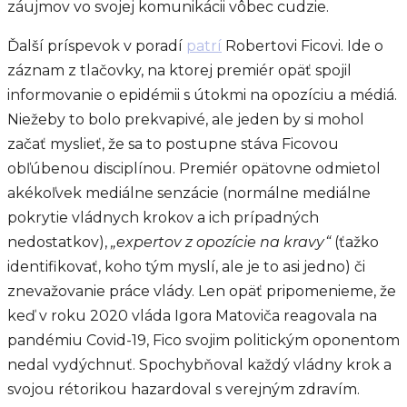
záujmov vo svojej komunikácii vôbec cudzie.
Ďalší príspevok v poradí
patrí
Robertovi Ficovi. Ide o
záznam z tlačovky, na ktorej premiér opäť spojil
informovanie o epidémii s útokmi na opozíciu a médiá.
Niežeby to bolo prekvapivé, ale jeden by si mohol
začať myslieť, že sa to postupne stáva Ficovou
obľúbenou disciplínou. Premiér opätovne odmietol
akékoľvek mediálne senzácie (normálne mediálne
pokrytie vládnych krokov a ich prípadných
nedostatkov),
„expertov z opozície na kravy“
(ťažko
identifikovať, koho tým myslí, ale je to asi jedno) či
znevažovanie práce vlády. Len opäť pripomenieme, že
keď v roku 2020 vláda Igora Matoviča reagovala na
pandémiu Covid-19, Fico svojim politickým oponentom
nedal vydýchnuť. Spochybňoval každý vládny krok a
svojou rétorikou hazardoval s verejným zdravím.