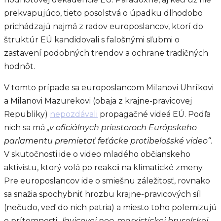
prekvapujúco, tieto posolstvá o úpadku dlhodobo
prichádzajú najmä z radov europoslancov, ktorí do
štruktúr EÚ kandidovali s falošnými sľubmi o
zastavení podobných trendov a ochrane tradičných
hodnôt.
V tomto prípade sa europoslancom Milanovi Uhríkovi
a Milanovi Mazurekovi (obaja z krajne-pravicovej
Republiky)
nepozdávali
propagačné videá EÚ. Podľa
nich sa má
„v oficiálnych priestoroch Európskeho
parlamentu premietať feťácke protibelošské video“
.
V skutočnosti ide o video mladého občianskeho
aktivistu, ktorý volá po reakcii na klimatické zmeny.
Pre europoslancov ide o smiešnu záležitosť, rovnako
sa snažia spochybniť hrozbu krajne-pravicových síl
(nečudo, veď do nich patria) a miesto toho polemizujú
o prítomnosti
„ľavicovej neo-marxistickej bruselskej