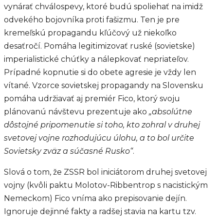
vynárať chválospevy, ktoré budú spoliehať na imidž
odvekého bojovníka proti fašizmu. Ten je pre
kremeľskú propagandu kľúčový už niekoľko
desaťročí. Pomáha legitimizovať ruské (sovietske)
imperialistické chúťky a nálepkovať nepriateľov.
Prípadné kopnutie si do obete agresie je vždy len
vítané. Vzorce sovietskej propagandy na Slovensku
pomáha udržiavať aj premiér Fico, ktorý svoju
plánovanú návštevu prezentuje ako
„absolútne
dôstojné pripomenutie si toho, kto zohral v druhej
svetovej vojne rozhodujúcu úlohu, a to bol určite
Sovietsky zväz a súčasné Rusko“
.
Slová o tom, že ZSSR bol iniciátorom druhej svetovej
vojny (kvôli paktu Molotov-Ribbentrop s nacistickým
Nemeckom) Fico vníma ako prepisovanie dejín.
Ignoruje dejinné fakty a radšej stavia na kartu tzv.