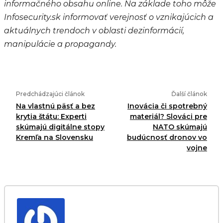
informačného obsahu online. Na základe toho môže
Infosecurity.sk informovať verejnosť o vznikajúcich a
aktuálnych trendoch v oblasti dezinformácií,
manipulácie a propagandy.
Predchádzajúci článok
Ďalší článok
Na vlastnú päsť a bez
Inovácia či spotrebný
krytia štátu: Experti
materiál? Slováci pre
skúmajú digitálne stopy
NATO skúmajú
Kremľa na Slovensku
budúcnosť dronov vo
vojne