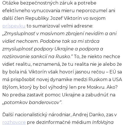
Otázke bezpečnostných záruk a potrebe
efektívneho vynucovania mieru neporozumel ani
ďalší člen Republiky. Jozef Viktorín vo svojom
príspevku
to sumarizoval veľmi adresne:
„Zmysluplnosť v masívnom zbrojení nevidím a ani
vidieť nechcem. Podobne tak sa mi stráca
zmysluplnosť podpory Ukrajine a podpora a
rozširovanie sankcií na Rusko
.
“
To, že niekto nechce
vidieť realitu, neznamená, že tu realita nie je alebo že
by bola iná. Viktorín však hovorí jasnou rečou – EÚ sa
má prispôsobiť novej dynamike medzi Ruskom a USA
štýlom, ktorý by bol výhodný len pre Moskvu. Ako?
No predsa zastaviť pomoc Ukrajine a zabudnúť na
„potomkov banderovcov“
.
Ďalší nacionalistický národniar, Andrej Danko, zas v
rozhovore
pre dezinformačné médium
InfoVojna