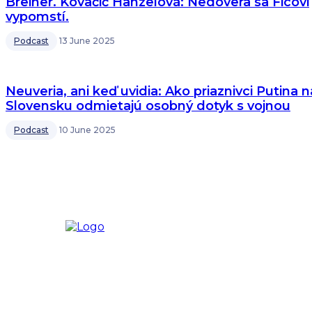
Breiner. Kovačič Hanzelová: Nedôvera sa Ficovi
vypomstí.
Podcast
13 June 2025
Neuveria, ani keď uvidia: Ako priaznivci Putina n
Slovensku odmietajú osobný dotyk s vojnou
Podcast
10 June 2025