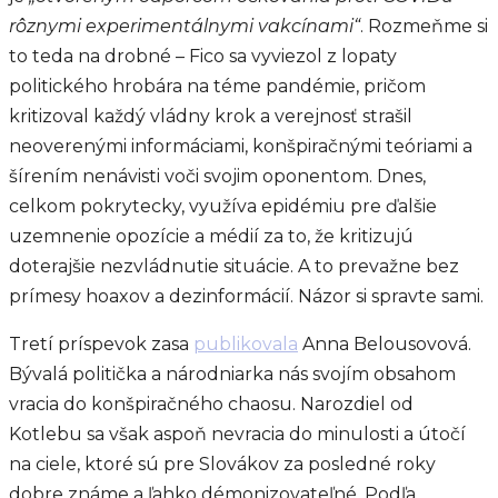
rôznymi experimentálnymi vakcínami“
. Rozmeňme si
to teda na drobné – Fico sa vyviezol z lopaty
politického hrobára na téme pandémie, pričom
kritizoval každý vládny krok a verejnosť strašil
neoverenými informáciami, konšpiračnými teóriami a
šírením nenávisti voči svojim oponentom. Dnes,
celkom pokrytecky, využíva epidémiu pre ďalšie
uzemnenie opozície a médií za to, že kritizujú
doterajšie nezvládnutie situácie. A to prevažne bez
prímesy hoaxov a dezinformácií. Názor si spravte sami.
Tretí príspevok zasa
publikovala
Anna Belousovová.
Bývalá politička a národniarka nás svojím obsahom
vracia do konšpiračného chaosu. Narozdiel od
Kotlebu sa však aspoň nevracia do minulosti a útočí
na ciele, ktoré sú pre Slovákov za posledné roky
dobre známe a ľahko démonizovateľné. Podľa