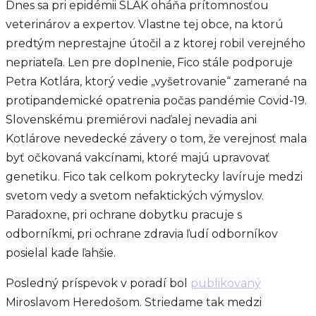
Dnes sa pri epidémii SLAK oháňa prítomnosťou
veterinárov a expertov. Vlastne tej obce, na ktorú
predtým neprestajne útočil a z ktorej robil verejného
nepriateľa. Len pre doplnenie, Fico stále podporuje
Petra Kotlára, ktorý vedie „vyšetrovanie“ zamerané na
protipandemické opatrenia počas pandémie Covid-19.
Slovenskému premiérovi naďalej nevadia ani
Kotlárove nevedecké závery o tom, že verejnosť mala
byť očkovaná vakcínami, ktoré majú upravovať
genetiku. Fico tak celkom pokrytecky lavíruje medzi
svetom vedy a svetom nefaktických výmyslov.
Paradoxne, pri ochrane dobytku pracuje s
odborníkmi, pri ochrane zdravia ľudí odborníkov
posielal kade ľahšie.
Posledný príspevok v poradí bol
publikovaný
Miroslavom Heredošom. Striedame tak medzi