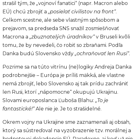
strašil tým, že
„
vojnoví fanatici“ (napr. Macron alebo
EÚ) chcú zbrojiť a
„posielať civilistov na front“
.
Celkom scestne, ale sebe vlastným spôsobom a
prejavom, sa predseda SNS snažil zosmiešňovať
Macrona a
„zbuznatelých úradníkov“
v Bruseli kvôli
tomu, že by nevedeli, čo robiť so zbraňami. Podľa
Danka budú Slovensko vždy
„ochraňovať len Rusi“
.
Pozrime sa na túto vitrínu (ne)logiky Andreja Danka
podrobnejšie – Európa je príliš mäkká, ale vlastne
nemá zbrojiť, lebo Slovensko aj tak prídu zachrániť
len Rusi, ktorí „nápomocne“ okupujú Ukrajinu.
Slovami europoslanca Ľuboša Blahu:
„To je
fantastické!“
Ale nie je. Je to strašidelné.
Okrem vojny na Ukrajine sme zaznamenali aj obsah,
ktorý sa sústreďoval na vyzobrazenie tzv. morálnej a
hodnotovej dekadencie EÚ. Paradoxne, aj keď už nie