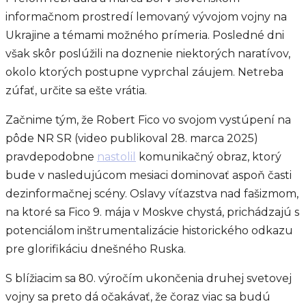
informačnom prostredí lemovaný vývojom vojny na
Ukrajine a témami možného prímeria. Posledné dni
však skôr poslúžili na doznenie niektorých naratívov,
okolo ktorých postupne vyprchal záujem. Netreba
zúfať, určite sa ešte vrátia.
Začnime tým, že Robert Fico vo svojom vystúpení na
pôde NR SR (video publikoval 28. marca 2025)
pravdepodobne
nastolil
komunikačný obraz, ktorý
bude v nasledujúcom mesiaci dominovať aspoň časti
dezinformačnej scény. Oslavy víťazstva nad fašizmom,
na ktoré sa Fico 9. mája v Moskve chystá, prichádzajú s
potenciálom inštrumentalizácie historického odkazu
pre glorifikáciu dnešného Ruska.
S blížiacim sa 80. výročím ukončenia druhej svetovej
vojny sa preto dá očakávať, že čoraz viac sa budú