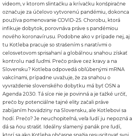
videom, v ktorom slintačku a krívačku konšpiračne
označuje za účelovo vytvorenú pandémiu, dokonca
používa pomenovanie COVID-25. Chorobu, ktorá
infikuje dobytok, porovnáva práve s pandémiou
nového koronavírusu. Podobne ako v prípade nej, aj
tu Kotleba pracuje so strašením s naratívmi o
celosvetovom sprisahaní a globálnou snahou získať
kontrolu nad ľuďmi. Prečo práve cez kravy a na
Slovensku? Kotleba odpovedá obľúbenými mRNA
vakcínami, prípadne uvažuje, že za snahou o
vyvraždenie slovenského dobytku má byť OSN a
Agenda 2030. Tá síce nie je povinná a je ťažké určiť,
prečo by potenciálne tajné elity začali práve
zabíjaním hovädziny na Slovensku, ale Kotlebovi sa
hodí. Prečo? Je neuchopiteľná, veľa ľudí ju nepozná a
dá sa ňou strašiť. Ideálny slamený panák pre ľudí,
ktorí sa ako Kotleba občasne snažia resuscitovať svoj