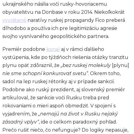
ukrajinského násilia voči rusky-hovoriacemu
obyvateľstvu na Donbase v roku 2014. Niekoľkokrát
vyvrátené
naratívy ruskej propagandy Fico preberá
dlhodobo a používa ich pre legitimizáciu agresie
svojho vysnívaného geopolitického partnera.
Premiér podobne
konal
aj v rámci ďalšieho
vystúpenia, kde po týždňoch riešenia otázky tranzitu
plynu opäť zdôraznil, že
„bez ruskej molekuly
[plynu]
nie sme schopní konkurovať svetu“
. Okrem toho,
sadol na lep ruskej rétoriky aj v prípade sankcií.
Podobne ako ruský prezident, aj slovenský premiér
artikuloval, že sankcie voči Rusku treba pred
rokovaniami o mieri aspoň obmedziť. V spojení s
vyjadrením, že
„nemajú na život v Rusku nejaký
zásadný vplyv“
, ide o celkom paradoxný pohľad.
Prečo rušiť niečo, čo nefunguje? Do logiky nepasuje,