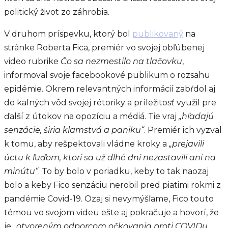
politický život zo záhrobia.
V druhom príspevku, ktorý bol
publikovaný
na
stránke Roberta Fica, premiér vo svojej obľúbenej
video rubrike
Čo sa nezmestilo na tlačovku
,
informoval svoje facebookové publikum o rozsahu
epidémie. Okrem relevantných informácií zabŕdol aj
do kalných vôd svojej rétoriky a príležitosť využil pre
ďalší z útokov na opozíciu a médiá. Tie vraj
„hľadajú
senzácie, širia klamstvá a paniku“
. Premiér ich vyzval
k tomu, aby rešpektovali vládne kroky a
„prejavili
úctu k ľuďom, ktorí sa už dlhé dní nezastavili ani na
minútu“
. To by bolo v poriadku, keby to tak naozaj
bolo a keby Fico senzáciu nerobil pred piatimi rokmi z
pandémie Covid-19. Ozaj si nevymýšľame, Fico touto
témou vo svojom videu ešte aj pokračuje a hovorí, že
je
„otvoreným odporcom očkovania proti COVIDu