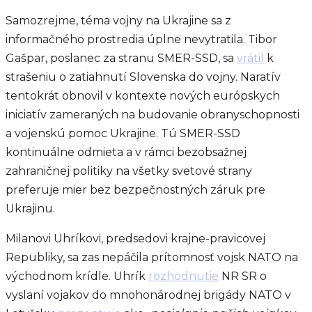
Samozrejme, téma vojny na Ukrajine sa z
informačného prostredia úplne nevytratila. Tibor
Gašpar, poslanec za stranu SMER-SSD, sa
vrátil
k
strašeniu o zatiahnutí Slovenska do vojny. Naratív
tentokrát obnovil v kontexte nových európskych
iniciatív zameraných na budovanie obranyschopnosti
a vojenskú pomoc Ukrajine. Tú SMER-SSD
kontinuálne odmieta a v rámci bezobsažnej
zahraničnej politiky na všetky svetové strany
preferuje mier bez bezpečnostných záruk pre
Ukrajinu.
Milanovi Uhríkovi, predsedovi krajne-pravicovej
Republiky, sa zas nepáčila prítomnosť vojsk NATO na
východnom krídle. Uhrík
rozhodnutie
NR SR o
vyslaní vojakov do mnohonárodnej brigády NATO v