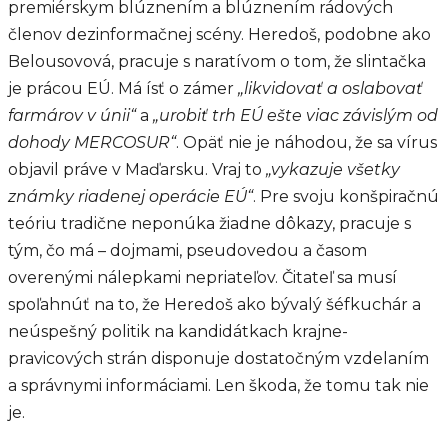
premiérskym blúznením a blúznením rádových
členov dezinformačnej scény. Heredoš, podobne ako
Belousovová, pracuje s naratívom o tom, že slintačka
je prácou EÚ. Má ísť o zámer
„likvidovať a oslabovať
farmárov v únii“
a
„urobiť trh EÚ ešte viac závislým od
dohody MERCOSUR“
. Opäť nie je náhodou, že sa vírus
objavil práve v Maďarsku. Vraj to
„vykazuje všetky
známky riadenej operácie EÚ“
. Pre svoju konšpiračnú
teóriu tradične neponúka žiadne dôkazy, pracuje s
tým, čo má – dojmami, pseudovedou a časom
overenými nálepkami nepriateľov. Čitateľ sa musí
spoľahnúť na to, že Heredoš ako bývalý šéfkuchár a
neúspešný politik na kandidátkach krajne-
pravicových strán disponuje dostatočným vzdelaním
a správnymi informáciami. Len škoda, že tomu tak nie
je.