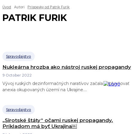
Úvod
Autori
Príspevky od Patrik Furik
PATRIK FURIK
Spravodajstvo
Nukleárna hrozba ako nástroj ruskej propagandy
9 October 2022
Vývoj ruských dezinformačných naratívov začala ovplyvňovať
anexia okupovaných území na Ukrajine....
Spravodajstvo
„Sirotské štáty“ očami ruskej propagandy.
Príkladom má byť Ukrajina￼