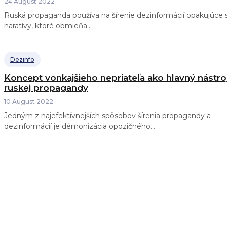
24 August 2022
Ruská propaganda používa na šírenie dezinformácií opakujúce 
naratívy, ktoré obmieňa...
Dezinfo
Koncept vonkajšieho nepriateľa ako hlavný nástro
ruskej propagandy
10 August 2022
Jedným z najefektívnejších spôsobov šírenia propagandy a
dezinformácií je démonizácia opozičného...
Spájame žurnalistiku, analýzu a vzdelávanie a
pomáhame budovať odolnosť slovenskej spoločnosti
voči novým hrozbám a výzvam v meniacom sa
technologickom a geopolitickom prostredí.
Kontakt: info@infosecurity.sk