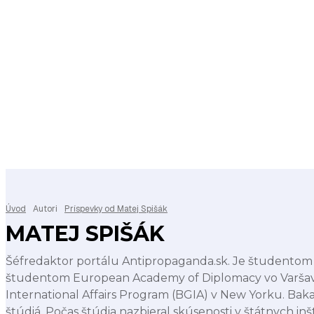
Úvod
Autori
Príspevky od Matej Spišák
MATEJ SPIŠÁK
Šéfredaktor portálu Antipropaganda.sk. Je študentom
študentom European Academy of Diplomacy vo Varšave.
International Affairs Program (BGIA) v New Yorku. Bak
štúdiá. Počas štúdia nazbieral skúsenosti v štátnych in