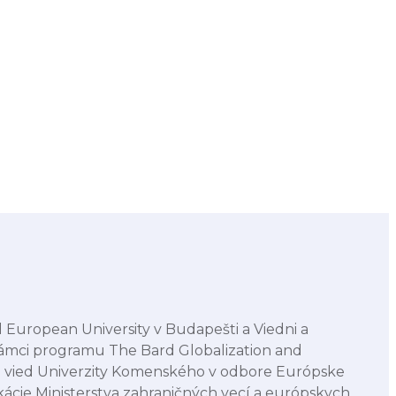
European University v Budapešti a Viedni a
rámci programu The Bard Globalization and
ých vied Univerzity Komenského v odbore Európske
ikácie Ministerstva zahraničných vecí a európskych