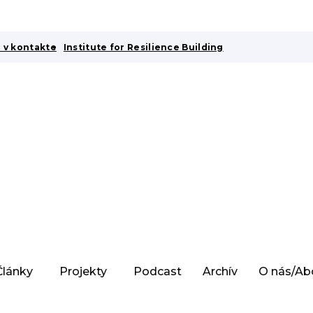
 v kontakte
Institute for Resilience Building
Články
Projekty
Podcast
Archív
O nás/Ab