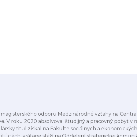
 magisterského odboru Medzinárodné vzťahy na Central 
 V roku 2020 absolvoval študijný a pracovný pobyt v 
alársky titul získal na Fakulte sociálnych a ekonomick
štitúciách, vrátane stáží na Oddelení strategickej komun