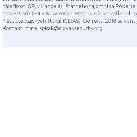
záležitostí SR, v Kancelárii štátneho tajomníka Róberta 
misii SR pri OSN v New Yorku. Matej v súčasnosti spolu
inštitúte ázijských štúdií (CEIAS). Od roku 2018 sa venu
Kontakt: matej.spisak@slovaksecurity.org