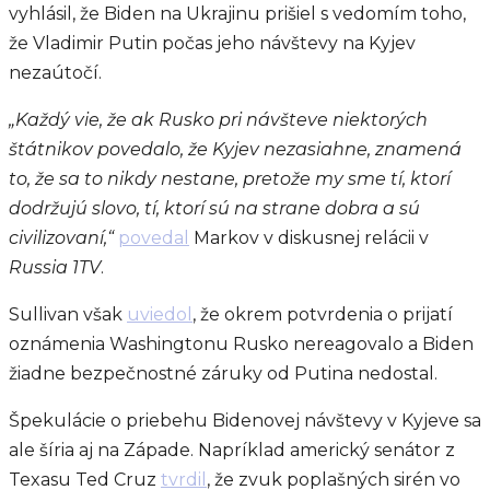
vyhlásil, že Biden na Ukrajinu prišiel s vedomím toho,
že Vladimir Putin počas jeho návštevy na Kyjev
nezaútočí.
„Každý vie, že ak Rusko pri návšteve niektorých
štátnikov povedalo, že Kyjev nezasiahne, znamená
to, že sa to nikdy nestane, pretože my sme tí, ktorí
dodržujú slovo, tí, ktorí sú na strane dobra a sú
civilizovaní,“
povedal
Markov v diskusnej relácii v
Russia 1TV
.
Sullivan však
uviedol
, že okrem potvrdenia o prijatí
oznámenia Washingtonu Rusko nereagovalo a Biden
žiadne bezpečnostné záruky od Putina nedostal.
Špekulácie o priebehu Bidenovej návštevy v Kyjeve sa
ale šíria aj na Západe. Napríklad americký senátor z
Texasu Ted Cruz
tvrdil
, že zvuk poplašných sirén vo