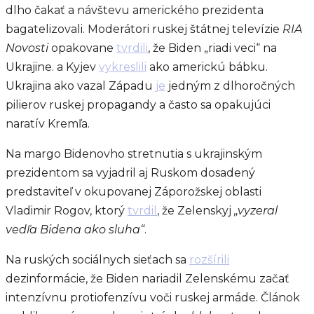
dlho čakať a návštevu amerického prezidenta
bagatelizovali. Moderátori ruskej štátnej televízie
RIA
Novosti
opakovane
tvrdili
, že Biden „riadi veci“ na
Ukrajine. a Kyjev
vykreslili
ako americkú bábku.
Ukrajina ako vazal Západu
je
jedným z dlhoročných
pilierov ruskej propagandy a často sa opakujúci
naratív Kremľa.
Na margo Bidenovho stretnutia s ukrajinským
prezidentom sa vyjadril aj Ruskom dosadený
predstaviteľ v okupovanej Záporožskej oblasti
Vladimir Rogov, ktorý
tvrdil
, že Zelenskyj
„vyzeral
vedľa Bidena ako sluha“
.
Na ruských sociálnych sieťach sa
rozšírili
dezinformácie, že Biden nariadil Zelenskému začať
intenzívnu protiofenzívu voči ruskej armáde. Článok