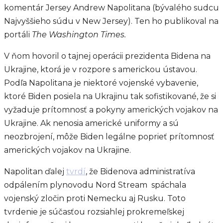
komentár Jersey Andrew Napolitana (bývalého sudcu
Najvyššieho súdu v New Jersey). Ten ho publikoval na
portáli
The Washington Times.
V ňom hovoril o tajnej operácii prezidenta Bidena na
Ukrajine, ktorá je v rozpore s americkou ústavou.
Podľa Napolitana je niektoré vojenské vybavenie,
ktoré Biden posiela na Ukrajinu tak sofistikované, že si
vyžaduje prítomnosť a pokyny amerických vojakov na
Ukrajine. Ak nenosia americké uniformy a sú
neozbrojení, môže Biden legálne poprieť prítomnosť
amerických vojakov na Ukrajine.
Napolitan ďalej
tvrdí
, že Bidenova administratíva
odpálením plynovodu Nord Stream spáchala
vojenský zločin proti Nemecku aj Rusku. Toto
tvrdenie je súčasťou rozsiahlej prokremeľskej