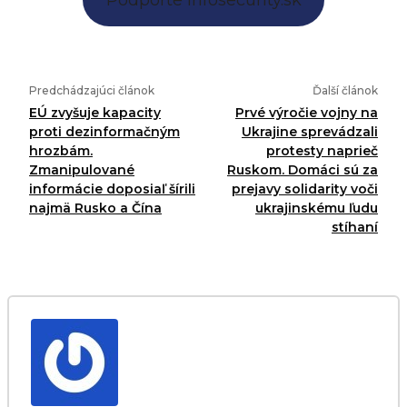
Predchádzajúci článok
Ďalší článok
EÚ zvyšuje kapacity
Prvé výročie vojny na
proti dezinformačným
Ukrajine sprevádzali
hrozbám.
protesty naprieč
Zmanipulované
Ruskom. Domáci sú za
informácie doposiaľ šírili
prejavy solidarity voči
najmä Rusko a Čína
ukrajinskému ľudu
stíhaní