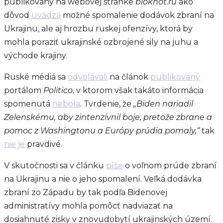
publikovaný na webovej stránke
bloknot.ru
ako
dôvod
uvádza
možné spomalenie dodávok zbraní na
Ukrajinu, ale aj hrozbu ruskej ofenzívy, ktorá by
mohla poraziť ukrajinské ozbrojené sily na juhu a
východe krajiny.
Ruské médiá sa
odvolávali
na článok
publikovaný
portálom
Politico
, v ktorom však takáto informácia
spomenutá
nebola
. Tvrdenie, že
„Biden nariadil
Zelenskému, aby zintenzívnil boje, pretože zbrane a
pomoc z Washingtonu a Európy prúdia pomaly,“
tak
nie je
pravdivé.
V skutočnosti sa v článku
píše
o voľnom prúde zbraní
na Ukrajinu a nie o jeho spomalení. Veľká dodávka
zbraní zo Západu by tak podľa Bidenovej
administratívy mohla pomôcť nadviazať na
dosiahnuté zisky v znovudobytí ukrajinských území.