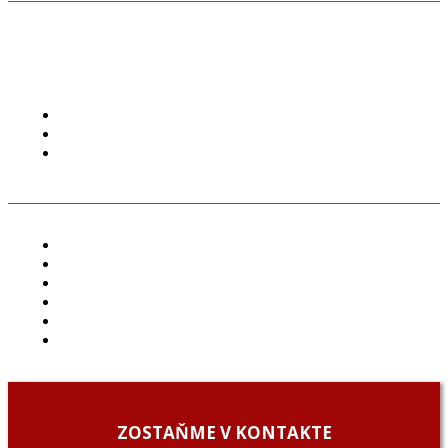
PODMIENKY POUŽÍVANIA
COOKIES
GDPR
ČLÁNKY
PROJEKTY
PODCAST
ARCHÍV
O NÁS/ABOUT US
PODCAST GUESTS
ZOSTAŇME V KONTAKTE