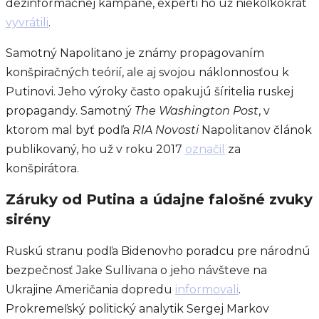
dezinformačnej kampane, experti ho už niekoľkokrát
vyvrátili
.
Samotný Napolitano je známy propagovaním
konšpiračných teórií, ale aj svojou náklonnosťou k
Putinovi. Jeho výroky často opakujú šíritelia ruskej
propagandy. Samotný
The Washington Post
, v
ktorom mal byť podľa
RIA Novosti
Napolitanov článok
publikovaný, ho už v roku 2017
označil
za
konšpirátora.
Záruky od Putina a údajne falošné zvuky
sirény
Ruskú stranu podľa Bidenovho poradcu pre národnú
bezpečnosť Jake Sullivana o jeho návšteve na
Ukrajine Američania dopredu
informovali
.
Prokremeľský politický analytik Sergej Markov