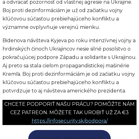
a odvracať pozornosť od vlastnej agresie na Ukrajine.
Boj proti dezinformáciám je už od začiatku vojny
kľúčovou súčasťou prebiehajúceho konfliktu a
významne ovplyvňuje verejnú mienku.
Bidenova návšteva Kyjeva po roku intenzívnej vojny a
hrdinských činoch Ukrajincov nesie silné posolstvo o
pokračujúcej podpore Západu a solidarite s Ukrajinou.
Aj preto sa stala cieľom propagandistickej mašinérie
Kremľa. Boj proti dezinformáciám je od začiatku vojny
kľúčovou súčasťou prebiehajúceho konfliktu a
potvrdzuje to aj návšteva amerického prezidenta.
CHCETE PODPORIŤ NAŠU PRÁCU? POMÔŽTE NÁM
CEZ PATREON. MÔŽETE TAK UROBIŤ UŽ ZA €3
https://infosecurity.sk/podpora/
Podporte Infosecurity.sk