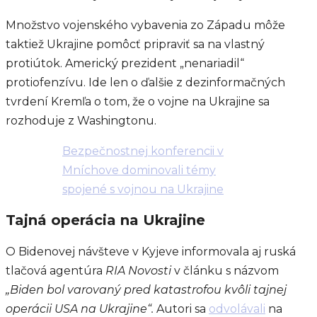
Množstvo vojenského vybavenia zo Západu môže
taktiež Ukrajine pomôcť pripraviť sa na vlastný
protiútok. Americký prezident „nenariadil“
protiofenzívu. Ide len o ďalšie z dezinformačných
tvrdení Kremľa o tom, že o vojne na Ukrajine sa
rozhoduje z Washingtonu.
Bezpečnostnej konferencii v
Mníchove dominovali témy
spojené s vojnou na Ukrajine
Tajná operácia na Ukrajine
O Bidenovej návšteve v Kyjeve informovala aj ruská
tlačová agentúra
RIA Novosti
v článku s názvom
„Biden bol varovaný pred katastrofou kvôli tajnej
operácii USA na Ukrajine“.
Autori sa
odvolávali
na