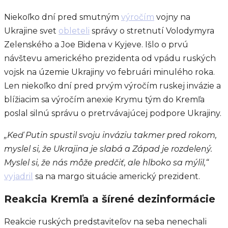
Niekoľko dní pred smutným
výročím
vojny na
Ukrajine svet
obleteli
správy o stretnutí Volodymyra
Zelenského a Joe Bidena v Kyjeve. Išlo o prvú
návštevu amerického prezidenta od vpádu ruských
vojsk na územie Ukrajiny vo februári minulého roka.
Len niekoľko dní pred prvým výročím ruskej invázie a
blížiacim sa výročím anexie Krymu tým do Kremľa
poslal silnú správu o pretrvávajúcej podpore Ukrajiny.
„Keď Putin spustil svoju inváziu takmer pred rokom,
myslel si, že Ukrajina je slabá a Západ je rozdelený.
Myslel si, že nás môže predčiť, ale hlboko sa mýlil,“
vyjadril
sa na margo situácie americký prezident.
Reakcia Kremľa a šírené dezinformácie
Reakcie ruských predstaviteľov na seba nenechali