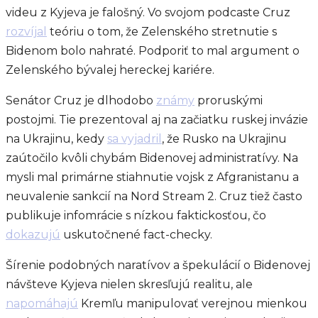
videu z Kyjeva je falošný. Vo svojom podcaste Cruz
rozvíjal
teóriu o tom, že Zelenského stretnutie s
Bidenom bolo nahraté. Podporiť to mal argument o
Zelenského bývalej hereckej kariére.
Senátor Cruz je dlhodobo
známy
proruskými
postojmi. Tie prezentoval aj na začiatku ruskej invázie
na Ukrajinu, kedy
sa vyjadril
, že Rusko na Ukrajinu
zaútočilo kvôli chybám Bidenovej administratívy. Na
mysli mal primárne stiahnutie vojsk z Afgranistanu a
neuvalenie sankcií na Nord Stream 2. Cruz tiež často
publikuje infomrácie s nízkou faktickosťou, čo
dokazujú
uskutočnené fact-checky.
Šírenie podobných naratívov a špekulácií o Bidenovej
návšteve Kyjeva nielen skresľujú realitu, ale
napomáhajú
Kremľu manipulovať verejnou mienkou