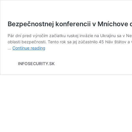
Bezpečnostnej konferencii v Mníchove d
Pár dní pred výročím začiatku ruskej invázie na Ukrajinu sa v 
oblasti bezpečnosti. Tento rok sa jej zúčastnilo 45 hláv štátov
Bezpečnostnej
…
Continue reading
konferencii
v
INFOSECURITY.SK
Mníchove
dominovali
témy
spojené
s
vojnou
na
Ukrajine