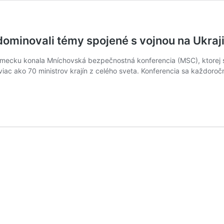
ominovali témy spojené s vojnou na Ukraj
Nemecku konala Mníchovská bezpečnostná konferencia (MSC), ktorej sa
 a viac ako 70 ministrov krajín z celého sveta. Konferencia sa každ