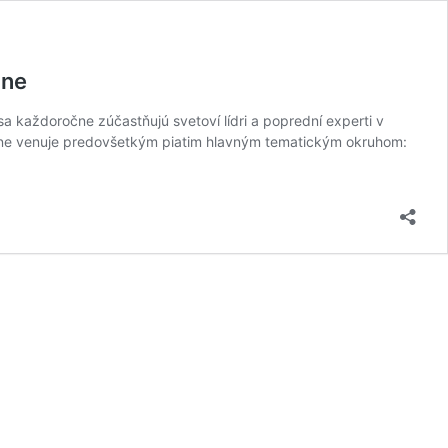
ine
 každoročne zúčastňujú svetoví lídri a poprední experti v
oročne venuje predovšetkým piatim hlavným tematickým okruhom: