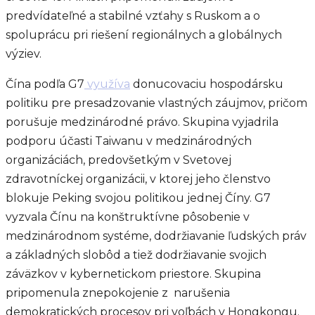
predvídateľné a stabilné vzťahy s Ruskom a o
spoluprácu pri riešení regionálnych a globálnych
výziev.
Čína podľa G7
využíva
donucovaciu hospodársku
politiku pre presadzovanie vlastných záujmov, pričom
porušuje medzinárodné právo. Skupina vyjadrila
podporu účasti Taiwanu v medzinárodných
organizáciách, predovšetkým v Svetovej
zdravotníckej organizácii, v ktorej jeho členstvo
blokuje Peking svojou politikou jednej Číny. G7
vyzvala Čínu na konštruktívne pôsobenie v
medzinárodnom systéme, dodržiavanie ľudských práv
a základných slobôd a tiež dodržiavanie svojich
záväzkov v kybernetickom priestore. Skupina
pripomenula znepokojenie z narušenia
demokratických procesov pri voľbách v Hongkongu.