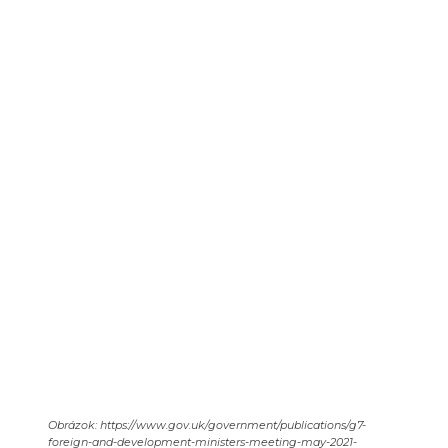
Obrázok: https://www.gov.uk/government/publications/g7-
foreign-and-development-ministers-meeting-may-2021-