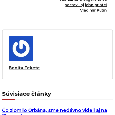
postavil aj jeho priateľ
Vladimír Putin
Benita Fekete
Súvisiace články
Čo zlomilo Orbána, sme nedávno videli aj na