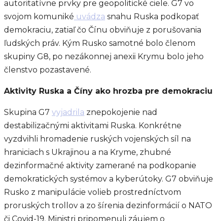
autoritatívne prvky pre geopolitické ciele. G7 vo
svojom komuniké
uvádza
snahu Ruska podkopať
demokraciu, zatiaľ čo Čínu obviňuje z porušovania
ľudských práv. Kým Rusko samotné bolo členom
skupiny G8, po nezákonnej anexii Krymu bolo jeho
členstvo pozastavené.
Aktivity Ruska a Číny ako hrozba pre demokraciu
Skupina G7
vyjadrila
znepokojenie nad
destabilizačnými aktivitami Ruska. Konkrétne
vyzdvihli hromadenie ruských vojenských síl na
hraniciach s Ukrajinou a na Kryme, zhubné
dezinformačné aktivity zamerané na podkopanie
demokratických systémov a kyberútoky. G7 obviňuje
Rusko z manipulácie volieb prostredníctvom
proruských trollov a zo šírenia dezinformácií o NATO
či Covid-19. Ministri pripomenuli záujem o