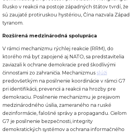
Rusko v reakcii na postoje západných štátov tvrdí, že
sú zaujaté protiruskou hystériou, Čína nazvala Západ
tyranom.
Rozšírená medzinárodná spolupráca
V rámci mechanizmu rýchlej reakcie (RRM), do
ktorého má byť zapojené aj NATO, sa predstavitelia
zaviazali k ochrane demokracie pred škodlivými
činnosťami zo zahraničia. Mechanizmus
slúži
predovšetkým na posilnenie koordinácie v rámci G7
pri identifikácii, prevencii a reakcii na hrozby pre
demokraciu. Posilnenie mechanizmu je prejavom
medzinárodného úsilia, zameraného na ruské
dezinformácie, falošné správy a propagandu. Cieľom
G7 je posilnenie bezpečnosti, integrity
demokratických systémov a ochrana informačného