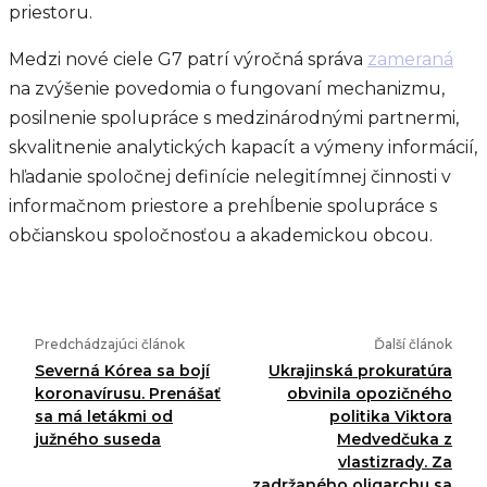
priestoru.
Medzi nové ciele G7 patrí výročná správa
zameraná
na zvýšenie povedomia o fungovaní mechanizmu,
posilnenie spolupráce s medzinárodnými partnermi,
skvalitnenie analytických kapacít a výmeny informácií,
hľadanie spoločnej definície nelegitímnej činnosti v
informačnom priestore a prehĺbenie spolupráce s
občianskou spoločnosťou a akademickou obcou.
Predchádzajúci článok
Ďalší článok
Severná Kórea sa bojí
Ukrajinská prokuratúra
koronavírusu. Prenášať
obvinila opozičného
sa má letákmi od
politika Viktora
južného suseda
Medvedčuka z
vlastizrady. Za
zadržaného oligarchu sa