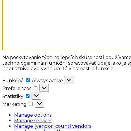
Na poskytovanie tých najlepších skúseností používame 
technológiami nám umožní spracovávať údaje, ako je sp
nepriaznivo ovplyvniť určité vlastnosti a funkcie.
Funkčné
Funkčné
Always active
Preferences
Preferences
Štatistiky
Štatistiky
Marketing
Marketing
Manage options
Manage services
Manage {vendor_count} vendors