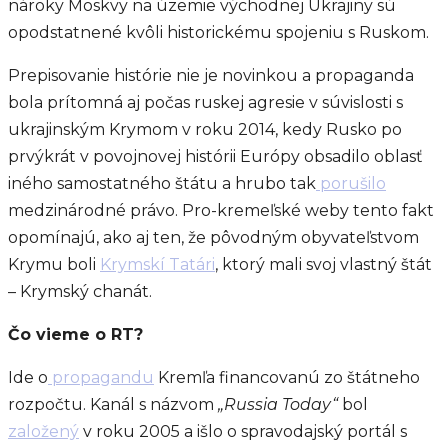
nároky Moskvy na územie východnej Ukrajiny sú
opodstatnené kvôli historickému spojeniu s Ruskom.
Prepisovanie histórie nie je novinkou a propaganda
bola prítomná aj počas ruskej agresie v súvislosti s
ukrajinským Krymom v roku 2014, kedy Rusko po
prvýkrát v povojnovej histórii Európy obsadilo oblasť
iného samostatného štátu a hrubo tak
porušilo
medzinárodné právo. Pro-kremeľské weby tento fakt
opomínajú, ako aj ten, že pôvodným obyvateľstvom
Krymu boli
Krymskí Tatári
, ktorý mali svoj vlastný štát
– Krymský chanát.
Čo vieme o RT?
Ide o
propagandu
Kremľa financovanú zo štátneho
rozpočtu. Kanál s názvom
„Russia Today“
bol
založený
v roku 2005 a išlo o spravodajský portál s