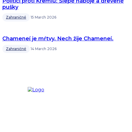
Politici proti Kremľu: Slepé náboje a drevené
pušky
Zahraničné
15 March 2026
Chameneí je mŕtvy. Nech žije Chameneí.
Zahraničné
14 March 2026