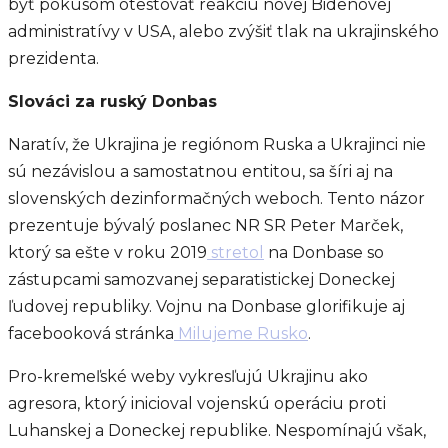
byť pokusom otestovať reakciu novej Bidenovej
administratívy v USA, alebo zvýšiť tlak na ukrajinského
prezidenta.
Slováci za ruský Donbas
Naratív, že Ukrajina je regiónom Ruska a Ukrajinci nie
sú nezávislou a samostatnou entitou, sa šíri aj na
slovenských dezinformačných weboch. Tento názor
prezentuje bývalý poslanec NR SR Peter Marček,
ktorý sa ešte v roku 2019
stretol
na Donbase so
zástupcami samozvanej separatistickej Doneckej
ľudovej republiky. Vojnu na Donbase glorifikuje aj
facebooková stránka
Milujeme Rusko
.
Pro-kremeľské weby vykresľujú Ukrajinu ako
agresora, ktorý inicioval vojenskú operáciu proti
Luhanskej a Doneckej republike. Nespomínajú však,