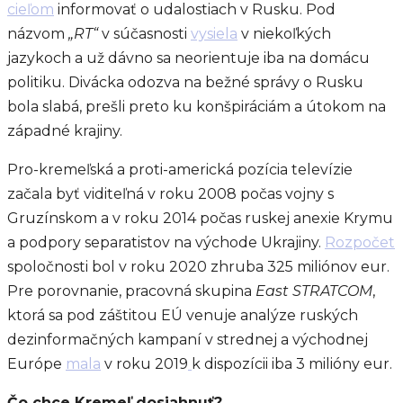
cieľom
informovať o udalostiach v Rusku. Pod
názvom
„RT“
v súčasnosti
vysiela
v niekoľkých
jazykoch a už dávno sa neorientuje iba na domácu
politiku. Divácka odozva na bežné správy o Rusku
bola slabá, prešli preto ku konšpiráciám a útokom na
západné krajiny.
Pro-kremeľská a proti-americká pozícia televízie
začala byť viditeľná v roku 2008 počas vojny s
Gruzínskom a v roku 2014 počas ruskej anexie Krymu
a podpory separatistov na východe Ukrajiny.
Rozpočet
spoločnosti bol v roku 2020 zhruba 325 miliónov eur.
Pre porovnanie, pracovná skupina
East STRATCOM
,
ktorá sa pod záštitou EÚ venuje analýze ruských
dezinformačných kampaní v strednej a východnej
Európe
mala
v roku 2019
k dispozícii iba 3 milióny eur.
Čo chce Kremeľ dosiahnuť?