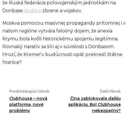
že Ruská federácia polovojenským jednotkám na
Donbase
dodáva
zbrane a vojakov.
Moskva pomocou masívnej propagandy prítomnej i v
našom regióne vytvára falošný dojem, že anexia
Krymu bola kvôli historickému spojeniu legitímna.
Rovnaký naratív sa šíri aj v súvislosti s Donbasom.
Hrozí, že Kremeľ v budúcnosti opäť prekreslí štátne
hranice?
Predchádzajúci článok
Ďalší článok
Clubhouse – nová
Čína zablokovala ďalšiu
platforma, nové
aplikáciu. Bol Clubhouse
problémy
nebezpečný?