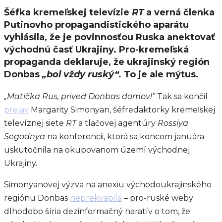
Šéfka kremeľskej televízie
RT
a verná členka
Putinovho propagandistického aparátu
vyhlásila, že je povinnosťou Ruska anektovať
východnú časť Ukrajiny. Pro-kremeľská
propaganda deklaruje, že ukrajinský región
Donbas
„bol vždy ruský“.
To je ale mýtus.
„Matička Rus, priveď Donbas domov!”
Tak sa končil
prejav
Margarity Simonyan, šéfredaktorky kremeľskej
televíznej siete
RT
a tlačovej agentúry
Rossiya
Segodnya
na konferencii, ktorá sa koncom januára
uskutočnila na okupovanom území východnej
Ukrajiny.
Simonyanovej výzva na anexiu východoukrajinského
regiónu Donbas
neprekvapila
– pro-ruské weby
dlhodobo šíria dezinformačný naratív o tom, že