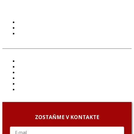
PODMIENKY POUŽÍVANIA
COOKIES
GDPR
ČLÁNKY
PROJEKTY
PODCAST
ARCHÍV
O NÁS/ABOUT US
PODCAST GUESTS
ZOSTAŇME V KONTAKTE