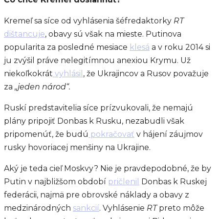
Kremeľ sa síce od vyhlásenia šéfredaktorky
RT
dištancuje
, obavy sú však na mieste. Putinova
popularita za posledné mesiace
klesá
a v roku 2014 si
ju zvýšil práve nelegitímnou anexiou Krymu. Už
niekoľkokrát
vyhlásil
, že Ukrajincov a Rusov považuje
za
„jeden národ“.
Ruskí predstavitelia síce prízvukovali, že nemajú
plány pripojiť Donbas k Rusku, nezabudli však
pripomenúť, že budú
pokračovať
v hájení záujmov
rusky hovoriacej menšiny na Ukrajine.
Aký je teda cieľ Moskvy? Nie je pravdepodobné, že by
Putin v najbližšom období
pričlenil
Donbas k Ruskej
federácii, najmä pre obrovské náklady a obavy z
medzinárodných
sankcií
. Vyhlásenie
RT
preto môže