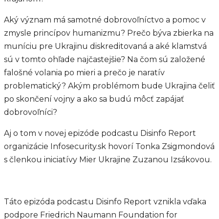
Aký význam má samotné dobrovoľníctvo a pomoc v
zmysle princípov humanizmu? Prečo býva zbierka na
muníciu pre Ukrajinu diskreditovaná a aké klamstvá
sú v tomto ohľade najčastejšie? Na čom sú založené
falošné volania po mieri a prečo je naratív
problematický? Akým problémom bude Ukrajina čeliť
po skončení vojny a ako sa budú môcť zapájať
dobrovoľníci?
Aj o tom v novej epizóde podcastu Disinfo Report
organizácie Infosecurity.sk hovorí Tonka Zsigmondová
s členkou iniciatívy Mier Ukrajine Zuzanou Izsákovou.
Táto epizóda podcastu Disinfo Report vznikla vďaka
podpore Friedrich Naumann Foundation for