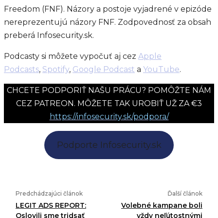
Freedom (FNF). Názory a postoje vyjadrené v epizóde
nereprezentujú názory FNF. Zodpovednosť za obsah
preberá Infosecurity.sk.
Podcasty si môžete vypočuť aj cez
Apple
Podcasts
,
Spotify
,
Google Podcast
a
YouTube
.
CHCETE PODPORIŤ NAŠU PRÁCU? POMÔŽTE NÁM
CEZ PATREON. MÔŽETE TAK UROBIŤ UŽ ZA €3
https://infosecurity.sk/podpora/
Podporte Infosecurity.sk
Predchádzajúci článok
Ďalší článok
LEGIT ADS REPORT:
Volebné kampane boli
Oslovili sme tridsať
vždy neľútostnými