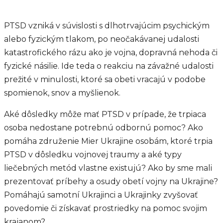
PTSD vzniká v súvislosti s dlhotrvajúcim psychickým
alebo fyzickým tlakom, po neočakávanej udalosti
katastrofického rázu ako je vojna, dopravná nehoda či
fyzické násilie. Ide teda o reakciu na závažné udalosti
prežité v minulosti, ktoré sa obeti vracajú v podobe
spomienok, snov a myšlienok.
Aké dôsledky môže mať PTSD v prípade, že trpiaca
osoba nedostane potrebnú odbornú pomoc? Ako
pomáha združenie Mier Ukrajine osobám, ktoré trpia
PTSD v dôsledku vojnovej traumy a aké typy
liečebných metód vlastne existujú? Ako by sme mali
prezentovať príbehy a osudy obetí vojny na Ukrajine?
Pomáhajú samotní Ukrajinci a Ukrajinky zvyšovať
povedomie či získavať prostriedky na pomoc svojim
krajanom?