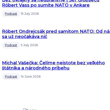
Bez Ukrajiny sa neubránime | Šéf Globsecu
Róbert Vass po sumite NATO v Ankare
Podcast
15 July 2026
Róbert Ondrejcsák pred samitom NATO: Od ná
sa už neočakáva nič
Podcast
5 July 2026
Michal Vašečka: Čelíme neistote bez veľkého
štátnika a národného príbehu
Podcast
14 June 2026