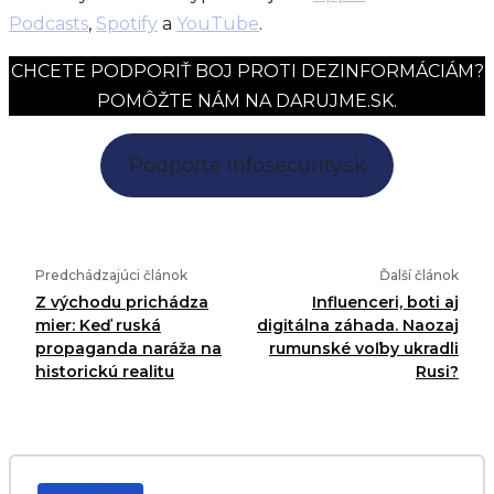
Podcasts
,
Spotify
a
YouTube
.
CHCETE PODPORIŤ BOJ PROTI DEZINFORMÁCIÁM?
POMÔŽTE NÁM NA DARUJME.SK.
Podporte Infosecurity.sk
Predchádzajúci článok
Ďalší článok
Z východu prichádza
Influenceri, boti aj
mier: Keď ruská
digitálna záhada. Naozaj
propaganda naráža na
rumunské voľby ukradli
historickú realitu
Rusi?