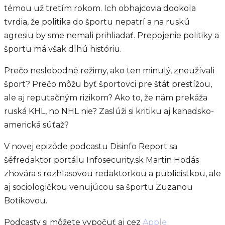
témou už tretím rokom. Ich obhajcovia dookola
tvrdia, že politika do športu nepatrí a na ruskú
agresiu by sme nemali prihliadať. Prepojenie politiky a
športu má však dlhú históriu.
Prečo neslobodné režimy, ako ten minulý, zneužívali
šport? Prečo môžu byť športovci pre štát prestížou,
ale aj reputačným rizikom? Ako to, že nám prekáža
ruská KHL, no NHL nie? Zaslúži si kritiku aj kanadsko-
americká súťaž?
V novej epizóde podcastu Disinfo Report sa
šéfredaktor portálu Infosecurity.sk Martin Hodás
zhovára s rozhlasovou redaktorkou a publicistkou, ale
aj sociologičkou venujúcou sa športu Zuzanou
Botikovou.
Podcasty si môžete vypočuť aj cez
Apple