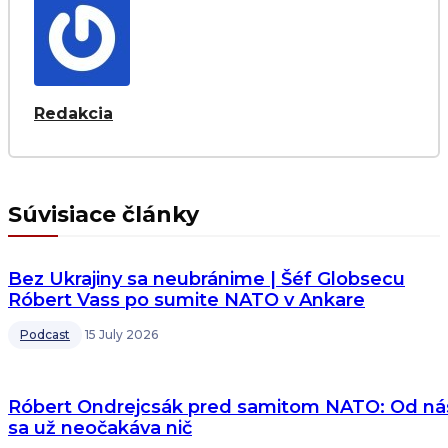
Redakcia
Súvisiace články
Bez Ukrajiny sa neubránime | Šéf Globsecu
Róbert Vass po sumite NATO v Ankare
Podcast
15 July 2026
Róbert Ondrejcsák pred samitom NATO: Od ná
sa už neočakáva nič