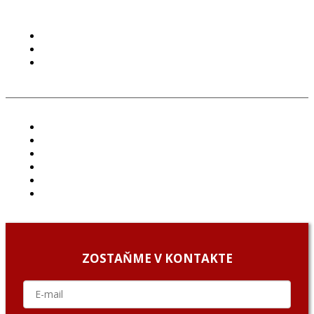
PODMIENKY POUŽÍVANIA
COOKIES
GDPR
ČLÁNKY
PROJEKTY
PODCAST
ARCHÍV
O NÁS/ABOUT US
PODCAST GUESTS
ZOSTAŇME V KONTAKTE