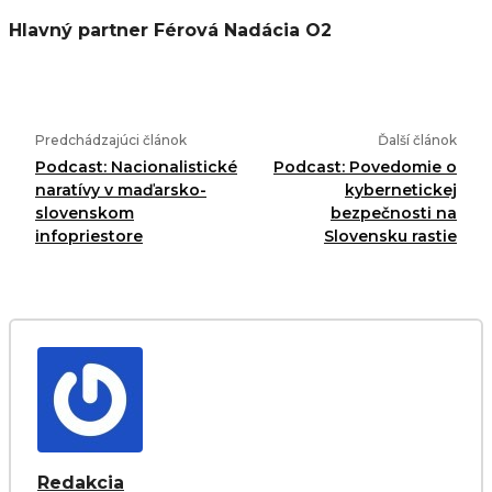
Hlavný partner Férová Nadácia O2
Predchádzajúci článok
Ďalší článok
Podcast: Nacionalistické
Podcast: Povedomie o
naratívy v maďarsko-
kybernetickej
slovenskom
bezpečnosti na
infopriestore
Slovensku rastie
Redakcia