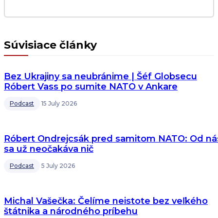
Súvisiace články
Bez Ukrajiny sa neubránime | Šéf Globsecu
Róbert Vass po sumite NATO v Ankare
Podcast
15 July 2026
Róbert Ondrejcsák pred samitom NATO: Od ná
sa už neočakáva nič
Podcast
5 July 2026
Michal Vašečka: Čelíme neistote bez veľkého
štátnika a národného príbehu