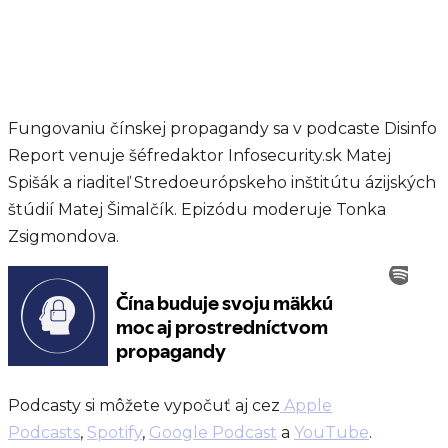
Fungovaniu čínskej propagandy sa v podcaste Disinfo
Report venuje šéfredaktor Infosecurity.sk Matej
Spišák a riaditeľ Stredoeurópskeho inštitútu ázijských
štúdií Matej Šimalčík. Epizódu moderuje Tonka
Zsigmondova.
Podcasty si môžete vypočuť aj cez
Apple
Podcasts
,
Spotify
,
Google Podcast
a
YouTube
.