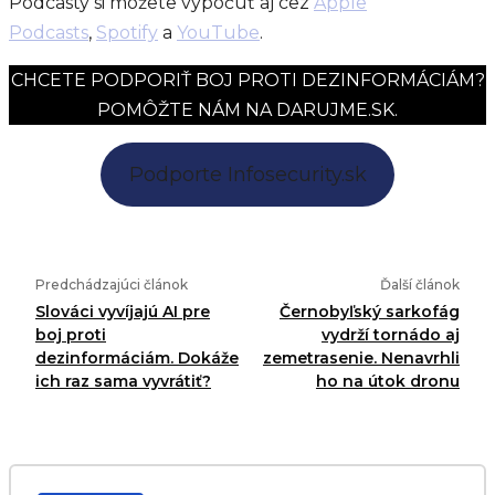
Podcasty si môžete vypočuť aj cez
Apple
Podcasts
,
Spotify
a
YouTube
.
CHCETE PODPORIŤ BOJ PROTI DEZINFORMÁCIÁM?
POMÔŽTE NÁM NA DARUJME.SK.
Podporte Infosecurity.sk
Predchádzajúci článok
Ďalší článok
Slováci vyvíjajú AI pre
Černobyľský sarkofág
boj proti
vydrží tornádo aj
dezinformáciám. Dokáže
zemetrasenie. Nenavrhli
ich raz sama vyvrátiť?
ho na útok dronu