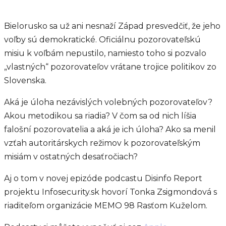
Bielorusko sa už ani nesnaží Západ presvedčiť, že jeho
voľby sú demokratické. Oficiálnu pozorovateľskú
misiu k voľbám nepustilo, namiesto toho si pozvalo
„vlastných“ pozorovateľov vrátane trojice politikov zo
Slovenska.
Aká je úloha nezávislých volebných pozorovateľov?
Akou metodikou sa riadia? V čom sa od nich líšia
falošní pozorovatelia a aká je ich úloha? Ako sa menil
vzťah autoritárskych režimov k pozorovateľským
misiám v ostatných desaťročiach?
Aj o tom v novej epizóde podcastu Disinfo Report
projektu Infosecurity.sk hovorí Tonka Zsigmondová s
riaditeľom organizácie MEMO 98 Rasťom Kuželom.