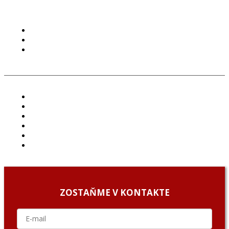
PODMIENKY POUŽÍVANIA
COOKIES
GDPR
ČLÁNKY
PROJEKTY
PODCAST
ARCHÍV
O NÁS/ABOUT US
PODCAST GUESTS
ZOSTAŇME V KONTAKTE