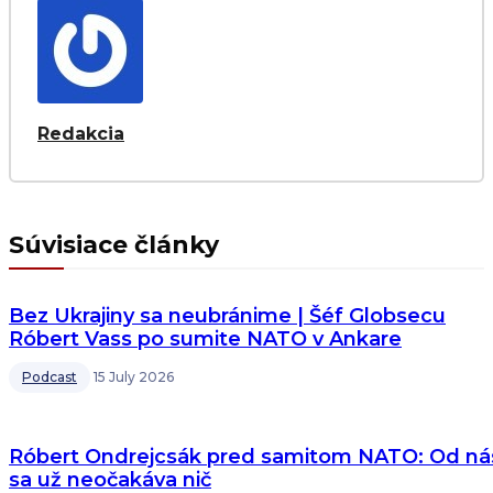
Redakcia
Súvisiace články
Bez Ukrajiny sa neubránime | Šéf Globsecu
Róbert Vass po sumite NATO v Ankare
Podcast
15 July 2026
Róbert Ondrejcsák pred samitom NATO: Od ná
sa už neočakáva nič