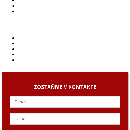
PODMIENKY POUŽÍVANIA
COOKIES
GDPR
ČLÁNKY
PROJEKTY
PODCAST
ARCHÍV
O NÁS/ABOUT US
ZOSTAŇME V KONTAKTE