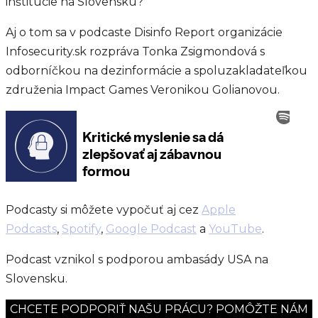
inštitúcie na Slovensku?
Aj o tom sa v podcaste Disinfo Report organizácie
Infosecurity.sk rozpráva Tonka Zsigmondová s
odborníčkou na dezinformácie a spoluzakladateľkou
združenia Impact Games Veronikou Golianovou.
Podcasty si môžete vypočuť aj cez
Apple
Podcasts
,
Spotify
,
Google Podcast
a
YouTube
.
Podcast vznikol s podporou ambasády USA na
Slovensku.
CHCETE PODPORIŤ NAŠU PRÁCU? POMÔŽTE NÁM