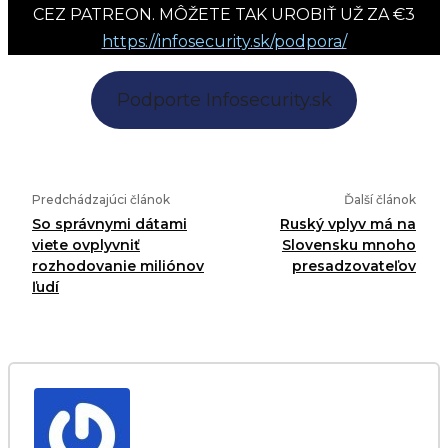
CEZ PATREON. MÔŽETE TAK UROBIŤ UŽ ZA €3
https://infosecurity.sk/podpora/
Podporte Infosecurity.sk
Predchádzajúci článok
Ďalší článok
So správnymi dátami
Ruský vplyv má na
viete ovplyvniť
Slovensku mnoho
rozhodovanie miliónov
presadzovateľov
ľudí