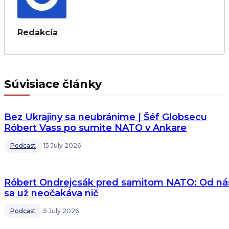
Redakcia
Súvisiace články
Bez Ukrajiny sa neubránime | Šéf Globsecu
Róbert Vass po sumite NATO v Ankare
Podcast
15 July 2026
Róbert Ondrejcsák pred samitom NATO: Od ná
sa už neočakáva nič
Podcast
5 July 2026