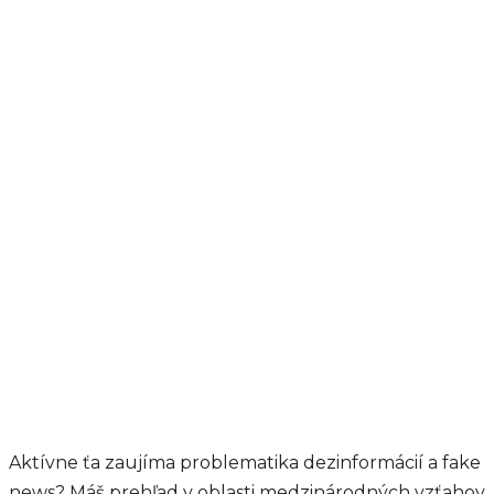
Aktívne ťa zaujíma problematika dezinformácií a fake
news? Máš prehľad v oblasti medzinárodných vzťahov