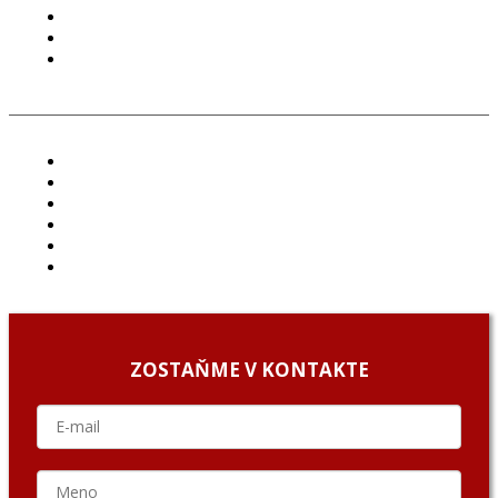
PODMIENKY POUŽÍVANIA
COOKIES
GDPR
ČLÁNKY
PROJEKTY
PODCAST
ARCHÍV
O NÁS/ABOUT US
PODCAST GUESTS
ZOSTAŇME V KONTAKTE