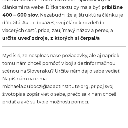
článkami na webe. Dĺžka textu by mala byť
približne
400 – 600 slov
. Nezabudni, že aj štruktúra článku je
dôležitá. Ak to dokážeš, svoj článok rozdeľ do
viacerých častí, pridaj zaujímavý názov a perex, a
určite uveď zdroje, z ktorých si čerpal/a
.
Myslíš si, že nespĺňaš naše požiadavky, ale aj napriek
tomu nám chceš pomôcť v boji s dezinformačnou
scénou na Slovensku? Určite nám daj o sebe vedieť.
Napíš nám na e-mail
michaela.duboczi@adaptinstitute.org, pripoj svoj
životopis a zopár viet o sebe, prečo sa k nám chceš
pridať a aké sú tvoje možnosti pomoci.