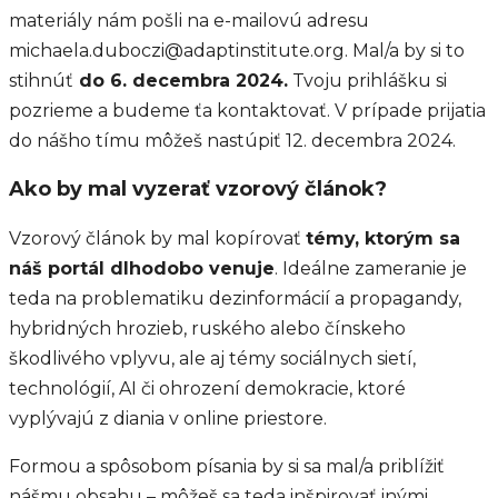
materiály nám pošli na e-mailovú adresu
michaela.duboczi@adaptinstitute.org. Mal/a by si to
stihnúť
do 6. decembra 2024.
Tvoju prihlášku si
pozrieme a budeme ťa kontaktovať. V prípade prijatia
do nášho tímu môžeš nastúpiť 12. decembra 2024.
Ako by mal vyzerať vzorový článok?
Vzorový článok by mal kopírovať
témy, ktorým sa
náš portál dlhodobo venuje
. Ideálne zameranie je
teda na problematiku dezinformácií a propagandy,
hybridných hrozieb, ruského alebo čínskeho
škodlivého vplyvu, ale aj témy sociálnych sietí,
technológií, AI či ohrození demokracie, ktoré
vyplývajú z diania v online priestore.
Formou a spôsobom písania by si sa mal/a priblížiť
nášmu obsahu – môžeš sa teda inšpirovať inými