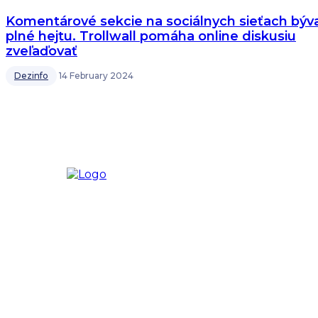
Komentárové sekcie na sociálnych sieťach býv
plné hejtu. Trollwall pomáha online diskusiu
zveľaďovať
Dezinfo
14 February 2024