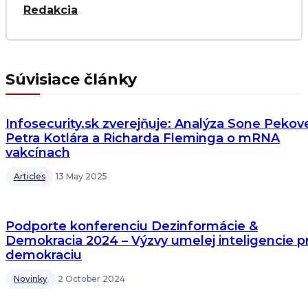
Redakcia
Súvisiace články
Infosecurity.sk zverejňuje: Analýza Sone Pekove
Petra Kotlára a Richarda Fleminga o mRNA
vakcínach
Articles
13 May 2025
Podporte konferenciu Dezinformácie &
Demokracia 2024 – Výzvy umelej inteligencie p
demokraciu
Novinky
2 October 2024