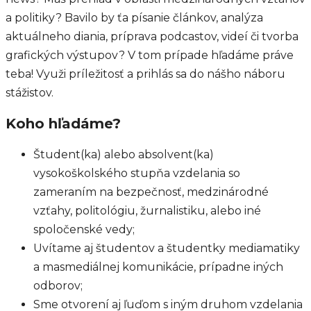
a politiky? Bavilo by ťa písanie článkov, analýza
aktuálneho diania, príprava podcastov, videí či tvorba
grafických výstupov? V tom prípade hľadáme práve
teba! Využi príležitosť a prihlás sa do nášho náboru
stážistov.
Koho hľadáme?
Študent(ka) alebo absolvent(ka)
vysokoškolského stupňa vzdelania so
zameraním na bezpečnosť, medzinárodné
vzťahy, politológiu, žurnalistiku, alebo iné
spoločenské vedy;
Uvítame aj študentov a študentky mediamatiky
a masmediálnej komunikácie, prípadne iných
odborov;
Sme otvorení aj ľuďom s iným druhom vzdelania